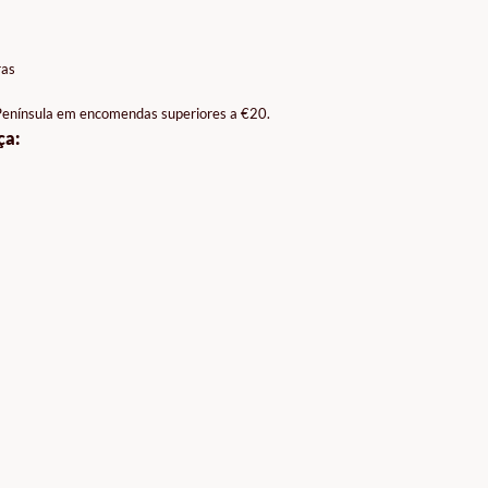
ras
 Península em encomendas superiores a €20.
ça: