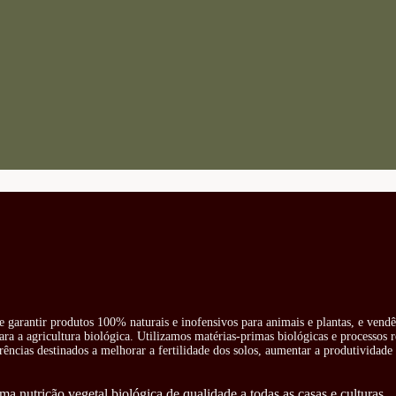
e garantir produtos 100% naturais e inofensivos para animais e plantas, e vend
ra a agricultura biológica. Utilizamos matérias-primas biológicas e processos 
rências destinados a melhorar a fertilidade dos solos, aumentar a produtividade 
ma nutrição vegetal biológica de qualidade a todas as casas e culturas.