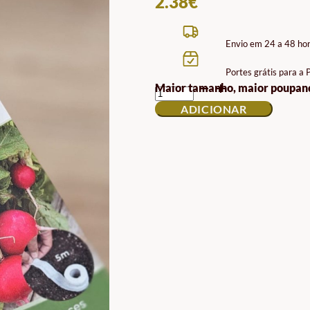
2.38
€
Envio em 24 a 48 ho
Portes grátis para a
QUANTIDADE
Maior tamanho, maior poupan
DE
ADICIONAR
TIRA
DE
SEMENTES
DE
RABANETE
SORA