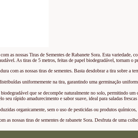
 com as nossas Tiras de Sementes de Rabanete Sora. Esta variedade, con
udável. As tiras de 5 metros, feitas de papel biodegradável, tornam o pr
ra com as nossas tiras de sementes. Basta desdobrar a tira sobre a terra
istribuídas uniformemente na tira, garantindo uma germinação uniforme
el biodegradável que se decompõe naturalmente no solo, permitindo um 
o seu rápido amadurecimento e sabor suave, ideal para saladas frescas
oduzidas organicamente, sem o uso de pesticidas ou produtos químicos, 
l com as nossas tiras de sementes de rabanete Sora. Desfruta de uma col