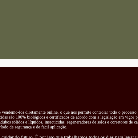
 e vendemo-los diretamente online, o que nos permite controlar todo o processo 
cidas são 100% biológicos e certificados de acordo com a legislação em vigor pa
ubos sólidos e líquidos, insecticidas, regeneradores de solos e corretores de ca
odo de segurança e de fácil aplicação.
cuidar do futuro. É por isso que trabalhamos todos os dias para levar u