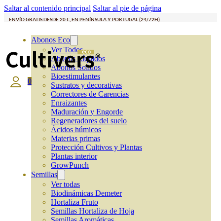
Saltar al contenido principal
Saltar al pie de página
ENVÍO GRATIS DESDE 20 €, EN PENÍNSULA Y PORTUGAL (24/72H)
Abonos Eco
Ver Todos
Abonos Líquidos
Abonos Solidos
Bioestimulantes
0
Sustratos y decorativas
Correctores de Carencias
Enraizantes
Maduración y Engorde
Regeneradores del suelo
Ácidos húmicos
Materias primas
Protección Cultivos y Plantas
Plantas interior
GrowPunch
Semillas
Ver todas
Biodinámicas Demeter
Hortaliza Fruto
Semillas Hortaliza de Hoja
Semillas Aromáticas