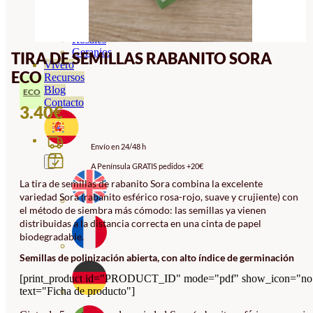
Orquideas
Ornamentales
Hortensias
Rosales
Geranios
TIRA DE SEMILLAS RABANITO SORA
Vivero
ECO
Recursos
Blog
ECO
Contacto
3.40
€
Envío en 24/48 h
A Península GRATIS pedidos +20€
La tira de semillas de rabanito Sora combina la excelente
variedad Sora (rabanito esférico rosa-rojo, suave y crujiente) con
el método de siembra más cómodo: las semillas ya vienen
distribuidas a la distancia correcta en una cinta de papel
biodegradable.
Semillas de polinización abierta, con alto índice de germinación
[print_product id="PRODUCT_ID" mode="pdf" show_icon="no
text="Ficha de producto"]