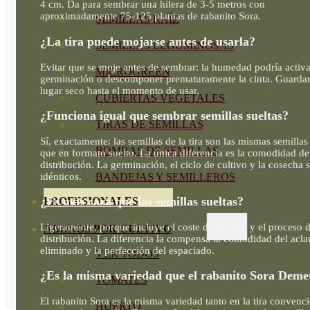
4 cm. Da para sembrar una hilera de 3-5 metros con
aproximadamente 75-125 plantas de rabanito Sora.
SEMILLAS RAÍZ
¿La tira puede mojarse antes de usarla?
SEMILLAS LEGUMINOSAS
Evitar que se moje antes de sembrar: la humedad podría activa
MICROGREEN
germinación o descomponer prematuramente la cinta. Guardar
lugar seco hasta el momento de usar.
CUBIERTAS VEGETALES
¿Funciona igual que sembrar semillas sueltas?
TIRAS DE SEMILLAS
Sí, exactamente: las semillas de la tira son las mismas semillas
BOMBAS DE SEMILLAS
que en formato suelto. La única diferencia es la comodidad de
distribución. La germinación, el ciclo de cultivo y la cosecha 
idénticos.
BANDEJAS Y SEMILLEROS
¿Es más cara que las semillas sueltas?
PROFESIONALES
Ligeramente, porque incluye el coste de la cinta y el proceso 
ABONOS POR CULTIVO
distribución. La diferencia la compensa la comodidad del acla
eliminado y la perfección del espaciado.
VER TODOS
¿Es la misma variedad que el rabanito Sora Deme
TOMATES
El rabanito Sora es la misma variedad tanto en la tira convenc
HUERTO