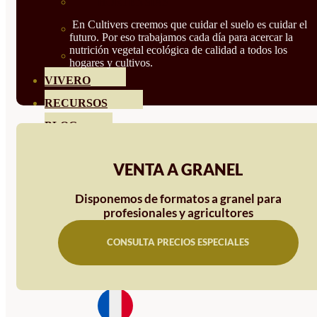
HORTENSIAS
En Cultivers creemos que cuidar el suelo es cuidar el
ROSALES
futuro. Por eso trabajamos cada día para acercar la
nutrición vegetal ecológica de calidad a todos los
GERANIOS
hogares y cultivos.
VIVERO
RECURSOS
BLOG
CONTACTO
VENTA A GRANEL
Disponemos de formatos a granel para
profesionales y agricultores
CONSULTA PRECIOS ESPECIALES