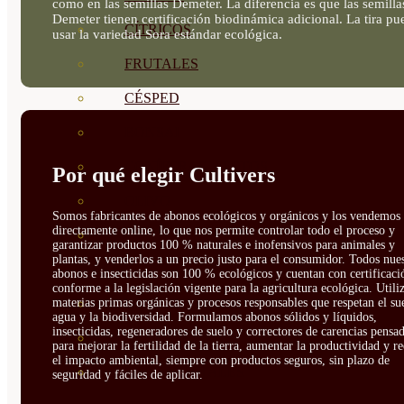
como en las semillas Demeter. La diferencia es que las semilla
Demeter tienen certificación biodinámica adicional. La tira pu
CÍTRICOS
usar la variedad Sora estándar ecológica.
FRUTALES
CÉSPED
BONSAI
CONÍFERAS Y SETOS
Por qué elegir Cultivers
OLIVO
Somos fabricantes de abonos ecológicos y orgánicos y los vendemos
directamente online, lo que nos permite controlar todo el proceso y
CACTUS, CRASAS Y
garantizar productos 100 % naturales e inofensivos para animales y
plantas, y venderlos a un precio justo para el consumidor. Todos nue
SUCULENTAS
abonos e insecticidas son 100 % ecológicos y cuentan con certificaci
conforme a la legislación vigente para la agricultura ecológica. Util
materias primas orgánicas y procesos responsables que respetan el sue
PLANTAS DE INTERIOR
agua y la biodiversidad. Formulamos abonos sólidos y líquidos,
insecticidas, regeneradores de suelo y correctores de carencias pensa
ORQUIDEAS
para mejorar la fertilidad de la tierra, aumentar la productividad y r
el impacto ambiental, siempre con productos seguros, sin plazo de
ORNAMENTALES
seguridad y fáciles de aplicar.