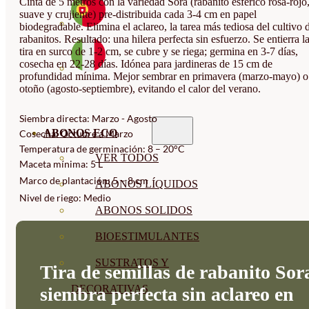
Cinta de 5 metros con la variedad Sora (rabanito esférico rosa-rojo
suave y crujiente) pre-distribuida cada 3-4 cm en papel
biodegradable. Elimina el aclareo, la tarea más tediosa del cultivo 
rabanitos. Resultado: una hilera perfecta sin esfuerzo. Se entierra l
tira en surco de 1-2 cm, se cubre y se riega; germina en 3-7 días,
cosecha en 22-28 días. Idónea para jardineras de 15 cm de
profundidad mínima. Mejor sembrar en primavera (marzo-mayo) o
otoño (agosto-septiembre), evitando el calor del verano.
Siembra directa: Marzo - Agosto
ABONOS ECO
Cosecha: Octubre a Marzo
Temperatura de germinación: 8 – 20°C
VER TODOS
Maceta mínima: 5 L
Marco de plantación: 5 – 8 cm
ABONOS LÍQUIDOS
Nivel de riego: Medio
ABONOS SOLIDOS
BIOESTIMULANTES
SUSTRATOS Y
Tira de semillas de rabanito Sor
DECORATIVAS
siembra perfecta sin aclareo en