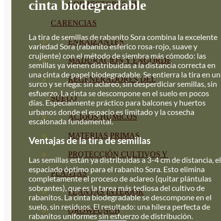
cinta biodegradable
CORRECTORES DE
CARENCIAS
La tira de semillas de rabanito Sora combina la excelente
ENRAIZANTES
variedad Sora (rabanito esférico rosa-rojo, suave y
crujiente) con el método de siembra más cómodo: las
MADURACIÓN Y ENGORDE
semillas ya vienen distribuidas a la distancia correcta en
una cinta de papel biodegradable. Se entierra la tira en un
REGENERADORES DEL
surco y se riega: sin aclareo, sin desperdiciar semillas, sin
esfuerzo. La cinta se descompone en el suelo en pocos
SUELO
días. Especialmente práctico para balcones y huertos
urbanos donde el espacio es limitado y la cosecha
ÁCIDOS HÚMICOS
escalonada fundamental.
MATERIAS PRIMAS
Ventajas de la tira de semillas
PROTECCIÓN CULTIVOS Y
Las semillas están ya distribuidas a 3-4 cm de distancia, el
espaciado óptimo para el rabanito Sora. Esto elimina
PLANTAS
completamente el proceso de aclareo (quitar plántulas
sobrantes), que es la tarea más tediosa del cultivo de
PLANTAS INTERIOR
rabanitos. La cinta biodegradable se descompone en el
suelo, sin residuos. El resultado: una hilera perfecta de
GROWPUNCH
rabanitos uniformes sin esfuerzo de distribución.