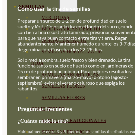
SEMILLAS
Cómo usar la tira de semillas
VER TODAS
Preparar un surco de 1-2 cm de profundidad en suelo
suelto y fértil. Colocar la tira en el fondo del surco, cubrir
BIODINÁMICAS DEMETER
con tierra fina o sustrato tamizado, presionar suavement
para que haya buen contacto entre tira y tierra. Regar
HORTALIZA FRUTO
abundantemente. Mantener húmedo durante los 3-7 día
de germinación. Cosecha a los 22-28 días.
SEMILLAS HORTALIZA DE
Sol o media sombra, suelo fresco y bien drenado. La tira
HOJA
funciona tanto en suelo de huerto como en jardineras de
15 cm de profundidad mínima. Para mejores resultados:
SEMILLAS AROMÁTICAS
sembrar en primavera (marzo-mayo) o otoño (agosto-
septiembre), evitar el verano caluroso que espiga los
SEMILLAS FLORES
rabanitos.
SEMILLAS FLORES
Preguntas frecuentes
COMESTIBLES
¿Cuánto mide la tira?
SEMILLAS TRADICIONALES
SEMILLAS BRASICAS
Habitualmente entre 3 y 5 metros, con semillas distribuidas ca