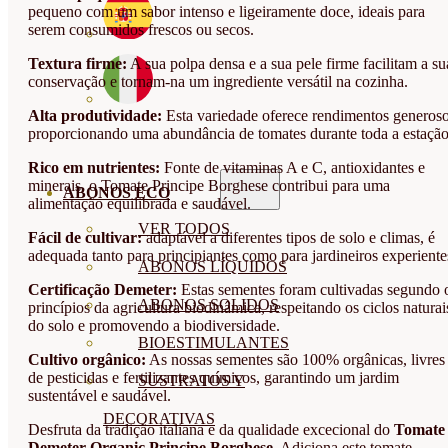
pequeno com um sabor intenso e ligeiramente doce, ideais para
serem consumidos frescos ou secos.
Textura firme:
A sua polpa densa e a sua pele firme facilitam a su
conservação e tornam-na um ingrediente versátil na cozinha.
Alta produtividade:
Esta variedade oferece rendimentos generoso
proporcionando uma abundância de tomates durante toda a estação
Rico em nutrientes:
Fonte de vitaminas A e C, antioxidantes e
minerais, o Tomate Principe Borghese contribui para uma
ABONOS ECO
alimentação equilibrada e saudável.
VER TODOS
Fácil de cultivar:
adaptável a diferentes tipos de solo e climas, é
adequada tanto para principiantes como para jardineiros experiente
ABONOS LÍQUIDOS
Certificação Demeter:
Estas sementes foram cultivadas segundo 
ABONOS SOLIDOS
princípios da agricultura biodinâmica, respeitando os ciclos naturai
do solo e promovendo a biodiversidade.
BIOESTIMULANTES
Cultivo orgânico:
As nossas sementes são 100% orgânicas, livres
de pesticidas e fertilizantes químicos, garantindo um jardim
SUSTRATOS Y
sustentável e saudável.
DECORATIVAS
Desfruta da tradição italiana e da qualidade excecional do
Tomate
Demeter Organic Principe Borghese
. Adiciona este tomate