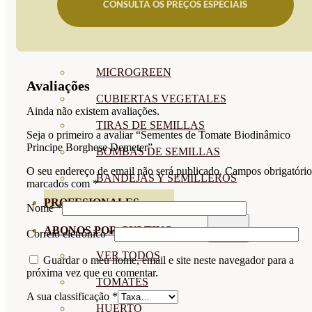
CONSULTA OS PREÇOS ESPECIAIS
SEMILLAS RAÍZ
SEMILLAS LEGUMINOSAS
MICROGREEN
Avaliações
CUBIERTAS VEGETALES
Ainda não existem avaliações.
TIRAS DE SEMILLAS
Seja o primeiro a avaliar “Sementes de Tomate Biodinâmico
Principe Borghese Demeter”
BOMBAS DE SEMILLAS
O seu endereço de email não será publicado.
Campos obrigatório
BANDEJAS Y SEMILLEROS
marcados com
*
PROFESIONALES
Nome
*
ABONOS POR CULTIVO
Correio eletrónico
*
VER TODOS
Guardar o meu nome, email e site neste navegador para a
próxima vez que eu comentar.
TOMATES
A sua classificação
*
HUERTO