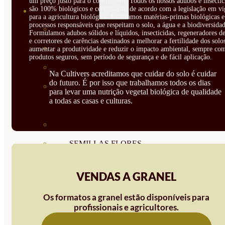
um preço justo para o consumidor. Todos os nossos adubos e insectic
são 100% biológicos e certificados de acordo com a legislação em vi
SEMILLAS
para a agricultura biológica. Utilizamos matérias-primas biológicas e
processos responsáveis que respeitam o solo, a água e a biodiversidad
VER TODAS
Formulamos adubos sólidos e líquidos, insecticidas, regeneradores de
e corretores de carências destinados a melhorar a fertilidade dos solo
BIODINÁMICAS DEMETER
aumentar a produtividade e reduzir o impacto ambiental, sempre co
produtos seguros, sem período de segurança e de fácil aplicação.
HORTALIZA FRUTO
Na Cultivers acreditamos que cuidar do solo é cuidar
do futuro. É por isso que trabalhamos todos os dias
SEMILLAS HORTALIZA DE
para levar uma nutrição vegetal biológica de qualidade
a todas as casas e culturas.
HOJA
SEMILLAS AROMÁTICAS
SEMILLAS FLORES
SEMILLAS FLORES
VENDAS A GRANEL
COMESTIBLES
Os formatos a granel estão disponíveis para
SEMILLAS TRADICIONALES
profissionais e agricultores.
SEMILLAS BRASICAS