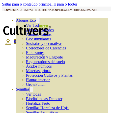
Saltar para o conteúdo principal
Ir para o footer
ENVIO GRATUITO A PARTIR DE 20 €, NA PENÍNSULA E EM PORTUGAL (24/72H)
Abonos Eco
Ver Todos
Abonos Líquidos
Abonos Solidos
Bioestimulantes
0
Sustratos y decorativas
Correctores de Carencias
Enraizantes
Maduración y Engorde
Regeneradores del suelo
Ácidos húmicos
Materias primas
Protección Cultivos y Plantas
Plantas interior
GrowPunch
Semillas
Ver todas
Biodinámicas Demeter
Hortaliza Fruto
Semillas Hortaliza de Hoja
Semillas Aromáticas