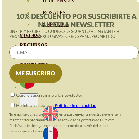
HORTENSIAS
ROSALES
10% DESCUENTO POR SUSCRIBIRTE A
NUESTRA NEWSLETTER
GERANIOS
ÚNETE Y RECIBE TU CÓDIGO DESCUENTO AL INSTANTE +
VIVERO
PROMOCIONES EXCLUSIVAS. CERO SPAM, ¡PROMETIDO!
RECURSOS
BLOGUE ECO
CONTACTO
Quiero suscribirme a la newsletter
He leido y acepto la
Política de privacidad
Tu email se utilizará exclusivamente para enviarte nuestra newsletter y
mantenerte informado sobre las actividades y ofertas de Cultivers.
Podrás darte de baja en cualquier momento a través del enlace
incluido en cada newsletter.