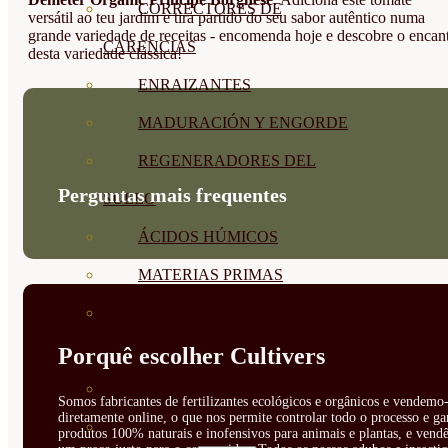
CORRECTORES DE
versátil ao teu jardim e tira partido do seu sabor autêntico numa
grande variedade de receitas - encomenda hoje e descobre o encan
CARENCIAS
desta variedade clássica!
ENRAIZANTES
MADURACIÓN Y ENGORDE
REGENERADORES DEL
Perguntas mais frequentes
SUELO
ÁCIDOS HÚMICOS
MATERIAS PRIMAS
PROTECCIÓN CULTIVOS Y
PLANTAS
Porquê escolher Cultivers
PLANTAS INTERIOR
Somos fabricantes de fertilizantes ecológicos e orgânicos e vendemo-
diretamente online, o que nos permite controlar todo o processo e ga
GROWPUNCH
produtos 100% naturais e inofensivos para animais e plantas, e vendê