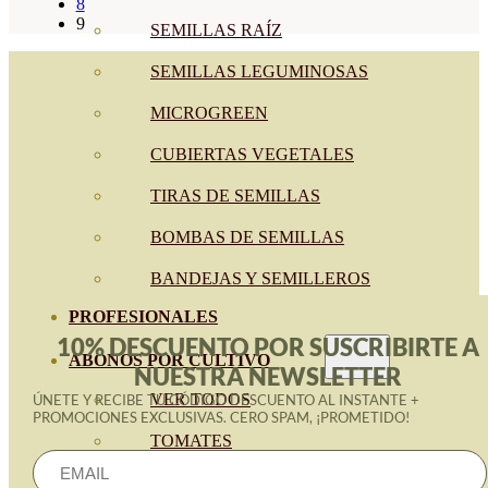
8
9
SEMILLAS RAÍZ
SEMILLAS LEGUMINOSAS
MICROGREEN
CUBIERTAS VEGETALES
TIRAS DE SEMILLAS
BOMBAS DE SEMILLAS
BANDEJAS Y SEMILLEROS
PROFESIONALES
10% DESCUENTO POR SUSCRIBIRTE A
ABONOS POR CULTIVO
NUESTRA NEWSLETTER
VER TODOS
ÚNETE Y RECIBE TU CÓDIGO DESCUENTO AL INSTANTE +
PROMOCIONES EXCLUSIVAS. CERO SPAM, ¡PROMETIDO!
TOMATES
HUERTO