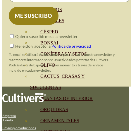
CÍTRICOS
FRUTALES
CÉSPED
Quiero suscribirme a la newsletter
BONSAI
He leido y acepto la
Política de privacidad
CONÍFERAS Y SETOS
Tu email se utilizará exclusivamente para enviarte nuestra newsletter y
mantenerte informado sobre las actividades y ofertas de Cultivers.
OLIVO
Podrás darte de baja en cualquier momento a través del enlace
incluido en cada newsletter.
CACTUS, CRASAS Y
SUCULENTAS
PLANTAS DE INTERIOR
ORQUIDEAS
Empresa
Tienda
ORNAMENTALES
Envíos y devoluciones