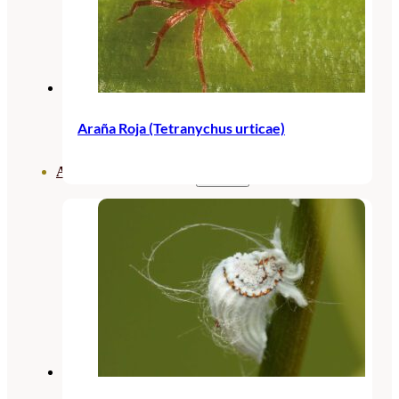
Araña Roja (Tetranychus urticae)
ABONOS ECO
VER TODOS
ABONOS LÍQUIDOS
ABONOS SOLIDOS
BIOESTIMULANTES
SUSTRATOS Y
DECORATIVAS