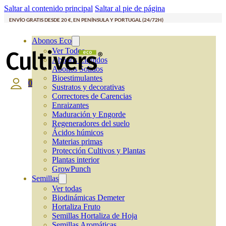
Saltar al contenido principal
Saltar al pie de página
ENVÍO GRATIS DESDE 20 €, EN PENÍNSULA Y PORTUGAL (24/72H)
Abonos Eco
Ver Todos
Abonos Líquidos
Abonos Solidos
Bioestimulantes
0
Sustratos y decorativas
Correctores de Carencias
Enraizantes
Maduración y Engorde
Regeneradores del suelo
Ácidos húmicos
Materias primas
Protección Cultivos y Plantas
Plantas interior
GrowPunch
Semillas
Ver todas
Biodinámicas Demeter
Hortaliza Fruto
Semillas Hortaliza de Hoja
Semillas Aromáticas