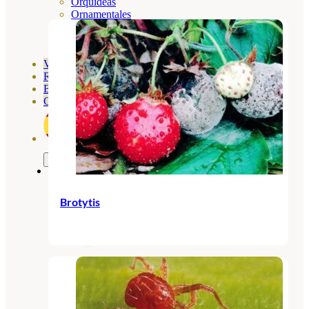
Orquideas
Ornamentales
Hortensias
Rosales
Geranios
Vivero
Recursos
Blog
Contacto
Brotytis