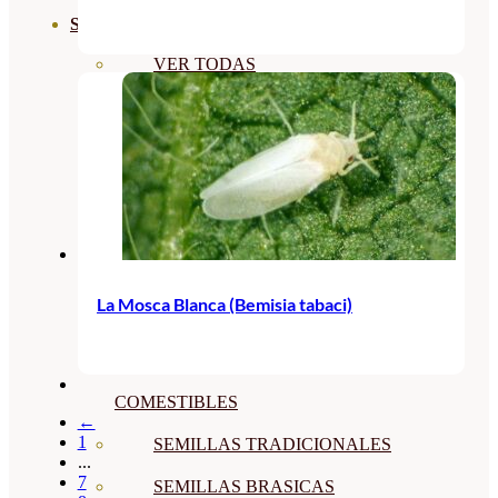
SEMILLAS
VER TODAS
BIODINÁMICAS DEMETER
HORTALIZA FRUTO
SEMILLAS HORTALIZA DE
HOJA
SEMILLAS AROMÁTICAS
La Mosca Blanca (Bemisia tabaci)
SEMILLAS FLORES
SEMILLAS FLORES
COMESTIBLES
←
1
SEMILLAS TRADICIONALES
...
7
SEMILLAS BRASICAS