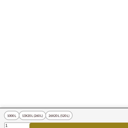
1000 L
13X20 L (260 L)
26X20 L (520 L)
FLÜSSIGE