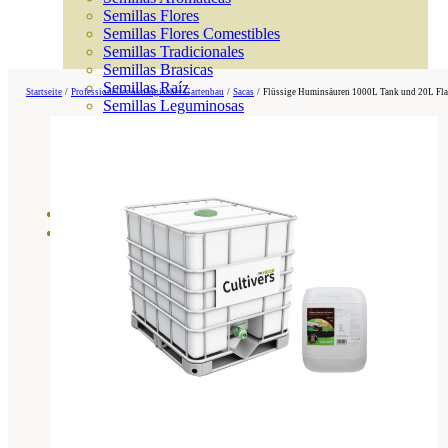
Semillas Flores
Semillas Flores Comestibles
Semillas Tradicionales
Semillas Brasicas
Semillas Raíz
Startseite
/
Professioneller ökologischer Gartenbau
/
Sacas
/
Flüssige Huminsäuren 1000L Tank und 20L Flas
Semillas Leguminosas
Microgreen
Cubiertas Vegetales
Tiras de Semillas
Bombas de Semillas
Bandejas y Semilleros
Profesionales
Abonos por cultivo
Ver Todos
Tomates
Huerto
Cítricos
Frutales
Césped
Bonsai
Coníferas y setos
Olivo
Cactus, crasas y suculentas
Plantas de interior