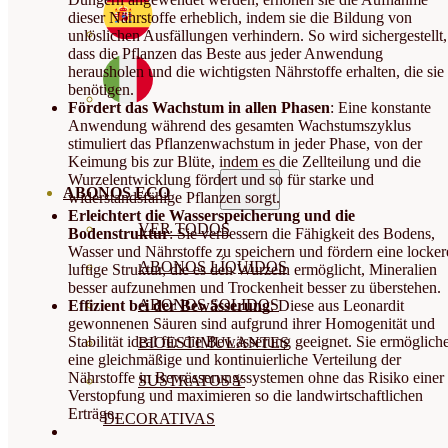
dieser Nährstoffe erheblich, indem sie die Bildung von
unlöslichen Ausfällungen verhindern. So wird sichergestellt,
dass die Pflanzen das Beste aus jeder Anwendung
herausholen und die wichtigsten Nährstoffe erhalten, die sie
benötigen.
Fördert das Wachstum in allen Phasen
: Eine konstante
Anwendung während des gesamten Wachstumszyklus
stimuliert das Pflanzenwachstum in jeder Phase, von der
Keimung bis zur Blüte, indem es die Zellteilung und die
Wurzelentwicklung fördert und so für starke und
ABONOS ECO
widerstandsfähige Pflanzen sorgt.
Erleichtert die Wasserspeicherung und die
VER TODOS
Bodenstruktur
: Sie verbessern die Fähigkeit des Bodens,
Wasser und Nährstoffe zu speichern und fördern eine locker
ABONOS LÍQUIDOS
luftige Struktur, die es den Wurzeln ermöglicht, Mineralien
besser aufzunehmen und Trockenheit besser zu überstehen.
ABONOS SOLIDOS
Effizient bei der Bewässerung
: Diese aus Leonardit
gewonnenen Säuren sind aufgrund ihrer Homogenität und
Stabilität ideal für die Bewässerung geeignet. Sie ermöglich
BIOESTIMULANTES
eine gleichmäßige und kontinuierliche Verteilung der
Nährstoffe in Bewässerungssystemen ohne das Risiko einer
SUSTRATOS Y
Verstopfung und maximieren so die landwirtschaftlichen
Erträge.
DECORATIVAS