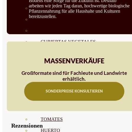
Bodens eine Sorge für die Zukunft ist. Deshalb
arbeiten wir jeden Tag daran, hochwertige biologische
SEMILLAS RAÍZ
Pflanzennahrung für alle Haushalte und Kulturen
bereitzustellen.
SEMILLAS LEGUMINOSAS
MICROGREEN
CUBIERTAS VEGETALES
TIRAS DE SEMILLAS
MASSENVERKÄUFE
BOMBAS DE SEMILLAS
Großformate sind für Fachleute und Landwirte
BANDEJAS Y SEMILLEROS
erhältlich.
PROFESIONALES
SONDERPREISE KONSULTIEREN
ABONOS POR CULTIVO
VER TODOS
TOMATES
Rezensionen
HUERTO