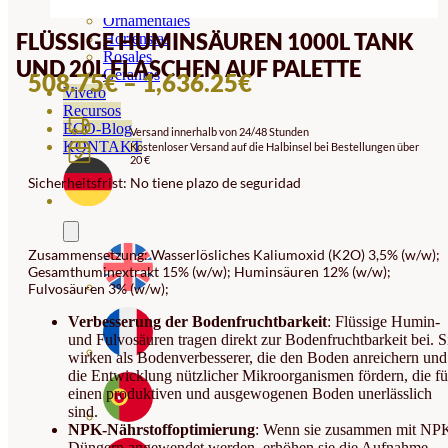
Orquideas
Ornamentales
FLÜSSIGE HUMINSÄUREN 1000L TANK
Hortensias
Rosales
UND 20L FLASCHEN AUF PALETTE
Geranios
PREISSPANNE:
508.75
€
–
1,636.25
€
Vivero
508.75€
Recursos
ECO-Blog
Versand innerhalb von 24/48 Stunden
BIS
KONTAKT
Kostenloser Versand auf die Halbinsel bei Bestellungen über
20 €
1,636.25€
Sicherheitsfrist: No tiene plazo de seguridad
Zusammensetzung: Wasserlösliches Kaliumoxid (K2O) 3,5% (w/w);
Gesamthuminextrakt 15% (w/w); Huminsäuren 12% (w/w);
Fulvosäuren 3% (w/w);
Verbesserung der Bodenfruchtbarkeit
: Flüssige Humin-
und Fulvosäuren tragen direkt zur Bodenfruchtbarkeit bei. S
wirken als Bodenverbesserer, die den Boden anreichern und
die Entwicklung nützlicher Mikroorganismen fördern, die fü
einen produktiven und ausgewogenen Boden unerlässlich
sind.
NPK-Nährstoffoptimierung
: Wenn sie zusammen mit NP
Düngern angewendet werden, erhöhen sie die Aufnahme