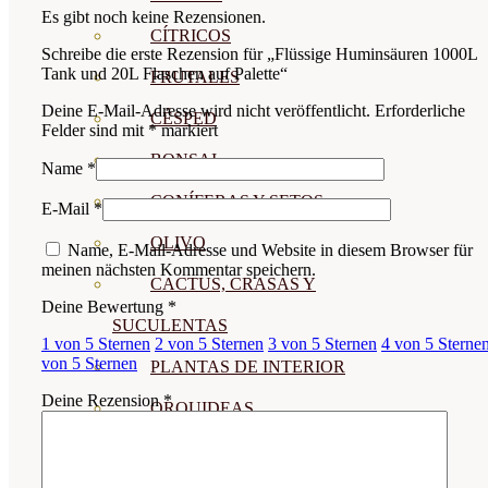
Es gibt noch keine Rezensionen.
CÍTRICOS
Schreibe die erste Rezension für „Flüssige Huminsäuren 1000L
Tank und 20L Flaschen auf Palette“
FRUTALES
Deine E-Mail-Adresse wird nicht veröffentlicht.
Erforderliche
CÉSPED
Felder sind mit
*
markiert
BONSAI
Name
*
CONÍFERAS Y SETOS
E-Mail
*
OLIVO
Name, E-Mail-Adresse und Website in diesem Browser für
meinen nächsten Kommentar speichern.
CACTUS, CRASAS Y
Deine Bewertung
*
SUCULENTAS
1 von 5 Sternen
2 von 5 Sternen
3 von 5 Sternen
4 von 5 Sterne
von 5 Sternen
PLANTAS DE INTERIOR
Deine Rezension
*
ORQUIDEAS
ORNAMENTALES