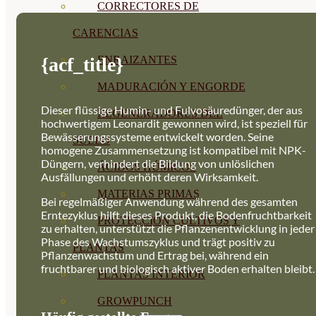
CORRECTORES DE
CARENCIAS
{acf_title}
ENRAIZANTES
MADURACIÓN Y ENGORDE
Dieser flüssige Humin- und Fulvosäuredünger, der aus
REGENERADORES DEL
hochwertigem Leonardit gewonnen wird, ist speziell für
Bewässerungssysteme entwickelt worden. Seine
SUELO
homogene Zusammensetzung ist
kompatibel mit NPK-
Düngern, verhindert die Bildung von unlöslichen
ÁCIDOS HÚMICOS
Ausfällungen und erhöht deren Wirksamkeit.
MATERIAS PRIMAS
Bei regelmäßiger Anwendung während des gesamten
Erntezyklus hilft dieses Produkt, die Bodenfruchtbarkeit
PROTECCIÓN CULTIVOS Y
zu erhalten, unterstützt die Pflanzenentwicklung in jeder
Phase des Wachstumszyklus und trägt positiv zu
PLANTAS
Pflanzenwachstum und Ertrag bei, während ein
fruchtbarer und biologisch aktiver Boden erhalten bleibt.
PLANTAS INTERIOR
GROWPUNCH