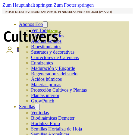
Zum Hauptinhalt springen
Zum Footer springen
KOSTENLOSER VERSAND AB 20 €, IN PENINSULA UND PORTUGAL (24/72H)
Abonos Eco
Ver Todos
Abonos Líquidos
Abonos Solidos
Bioestimulantes
0
Sustratos y decorativas
Correctores de Carencias
Enraizantes
Maduración y Engorde
Regeneradores del suelo
Ácidos húmicos
Materias primas
Protección Cultivos y Plantas
Plantas interior
GrowPunch
Semillas
Ver todas
Biodinámicas Demeter
Hortaliza Fruto
Semillas Hortaliza de Hoja
Semillas Aromáticas