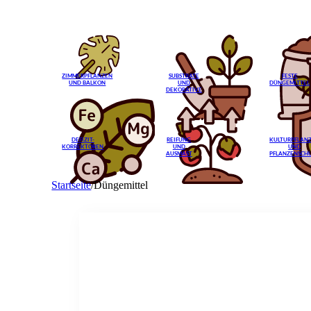
ZIMMERPFLANZEN
SUBSTRATE
FESTE
UND BALKON
UND
DÜNGEMITTEL
DEKORATIVE
DEFIZIT-
REIFUNG
KULTURPFLAN
KORREKTOREN
UND
UND
AUSMAST
PFLANZENSCH
Startseite
/
Düngemittel