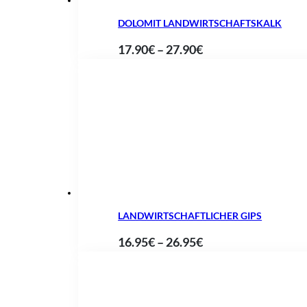
DOLOMIT LANDWIRTSCHAFTSKALK
Preisspanne:
17.90
€
–
27.90
€
17.90€
bis
27.90€
LANDWIRTSCHAFTLICHER GIPS
Preisspanne:
16.95
€
–
26.95
€
16.95€
bis
26.95€