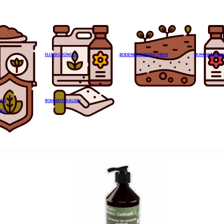
FLÜSSIGDÜNGER
BODENREGENERATOREN
HUMINSÄURE
ZEN
ROHMATERIALIEN
UTZ