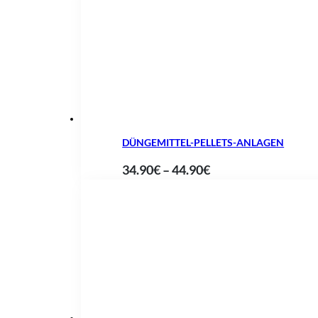
bis
63.85€
DÜNGEMITTEL-PELLETS-ANLAGEN
Preisspanne:
34.90
€
–
44.90
€
34.90€
bis
44.90€