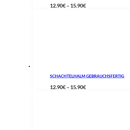
Preisspanne:
12.90
€
–
15.90
€
12.90€
bis
15.90€
SCHACHTELHALM GEBRAUCHSFERTIG
Preisspanne:
12.90
€
–
15.90
€
12.90€
bis
15.90€