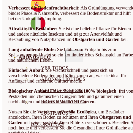
Verbessert die Bodenfruchtbarkeit:
Als Gründüngung verwende
bindet Phacelia Nährstoffe, verbessert die Bodenstruktur und hilft
bei der Unkrautbekämpfung.
Attraktiv für Bestäuber:
Sie ist eine beliebte Pflanze für Bienen
und andere nützliche Insekten und trägt zur Artenvielfalt und
Bestäubung von Nutzpflanzen im
Obstgarten und Garten
bei.
Lang anhaltende Blüte:
Sie blüht vom Frühjahr bis zum
Spätsommer und bietet so ein kontinuierliches Schauspiel an Farbe
ABONOS ECO
und natürlichem Leben.
VER TODOS
Einfacher Anbau:
Sie wächst schnell und passt sich an
verschiedene Bodenarten und Klimazonen an, was sie ideal für
ABONOS LÍQUIDOS
Anfänger und erfahrene Gärtner macht.
ABONOS SOLIDOS
Biologischer Anbau:
Unser Saatgut ist
100% biologisch
, frei vo
Pestiziden und chemischen Düngemitteln und garantiert einen
nachhaltigen und umweltfreundlichen
Garten.
BIOESTIMULANTES
Nutzen Sie die Vorteile von
Facélia Ecológica
, um Bestäuber
SUSTRATOS Y
anzulocken, Ihren Boden zu schützen und Ihren
Obstgarten und
Garten
mit seiner spektakulären Blüte zu verschönern. Bestellen S
DECORATIVAS
noch heute und verbessern Sie die Gesundheit Ihrer Grünfläche au