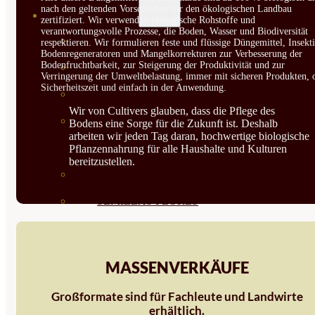
nach den geltenden Vorschriften für den ökologischen Landbau
SEMILLAS
zertifiziert. Wir verwenden biologische Rohstoffe und
verantwortungsvolle Prozesse, die Boden, Wasser und Biodiversität
VER TODAS
respektieren. Wir formulieren feste und flüssige Düngemittel, Insekti
Bodenregeneratoren und Mangelkorrekturen zur Verbesserung der
Bodenfruchtbarkeit, zur Steigerung der Produktivität und zur
BIODINÁMICAS DEMETER
Verringerung der Umweltbelastung, immer mit sicheren Produkten, 
Sicherheitszeit und einfach in der Anwendung.
HORTALIZA FRUTO
Wir von Cultivers glauben, dass die Pflege des
SEMILLAS HORTALIZA DE
Bodens eine Sorge für die Zukunft ist. Deshalb
arbeiten wir jeden Tag daran, hochwertige biologische
HOJA
Pflanzennahrung für alle Haushalte und Kulturen
bereitzustellen.
SEMILLAS AROMÁTICAS
SEMILLAS FLORES
SEMILLAS FLORES
COMESTIBLES
MASSENVERKÄUFE
SEMILLAS TRADICIONALES
Großformate sind für Fachleute und Landwirte
SEMILLAS BRASICAS
erhältlich.