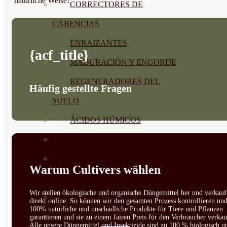
natürliche Weise!
CORRECTORES DE
CARENCIAS
ENRAIZANTES
{acf_title}
MADURACIÓN Y ENGORDE
REGENERADORES DEL
Häufig gestellte Fragen
SUELO
ÁCIDOS HÚMICOS
MATERIAS PRIMAS
PROTECCIÓN CULTIVOS Y
Warum Cultivers wählen
PLANTAS
Wir stellen ökologische und organische Düngemittel her und verkauf
PLANTAS INTERIOR
direkt online. So können wir den gesamten Prozess kontrollieren un
100% natürliche und unschädliche Produkte für Tiere und Pflanzen
GROWPUNCH
garantieren und sie zu einem fairen Preis für den Verbraucher verkau
Alle unsere Düngemittel und Insektizide sind zu 100 % biologisch u