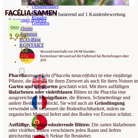
Orquideas
Ornamentales
FACÉLIA-SAMEN
Hortensias
Bewertet mit
5.00
von 5, basierend auf
1
Kundenbewertung
Rosales
0
customer reviews
Geranios
ÖKO
Vivero
Recursos
1.95
€
ECO-Blog
KONTAKT
Versand innerhalb von 24/48 Stunden
Kostenloser Versand auf die Halbinsel bei Bestellungen über
20 €
Phacelia
tanacetifolia (Phacelia tanacetifolia
) ist eine einjährige
Pflanze, die sowohl für ihren Zierwert als auch für ihren Nutzen i
Garten und Obstgarten
geschätzt wird. Mit ihren auffälligen
lilafarbenen oder violettblauen
Blüten ist die Phacelia eine
ausgezeichnete
Honigpflanze
, die Bienen, Schmetterlinge und
andere Bestäuber anlockt. Sie wird auch als
Gründüngung
verwendet und verbessert die Bodenfruchtbarkeit, indem sie
organisches Material liefert und den Boden vor Erosion schützt.
Auffällige, honigproduzierende Blüten:
Die zarten lilafarbenen
oder violetten Blüten verschönern jeden Raum und liefern
gleichzeitig reichlich Nektar für Bestäuber.