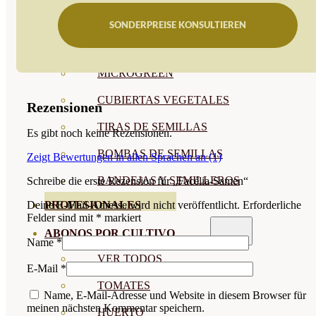
SEMILLAS RAÍZ
SONDERPREISE KONSULTIEREN
SEMILLAS LEGUMINOSAS
MICROGREEN
CUBIERTAS VEGETALES
Rezensionen
TIRAS DE SEMILLAS
Es gibt noch keine Rezensionen.
BOMBAS DE SEMILLAS
Zeigt Bewertungen in allen Sprachen an (1)
BANDEJAS Y SEMILLEROS
Schreibe die erste Rezension für „Facélia-Samen“
PROFESIONALES
Deine E-Mail-Adresse wird nicht veröffentlicht.
Erforderliche
Felder sind mit
*
markiert
ABONOS POR CULTIVO
Name
*
VER TODOS
E-Mail
*
TOMATES
Name, E-Mail-Adresse und Website in diesem Browser für
meinen nächsten Kommentar speichern.
HUERTO