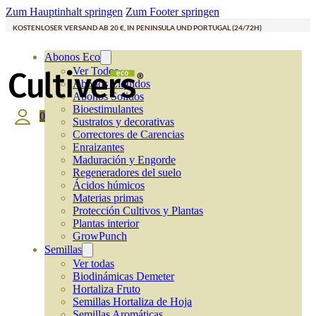
Zum Hauptinhalt springen
Zum Footer springen
KOSTENLOSER VERSAND AB 20 €, IN PENINSULA UND PORTUGAL (24/72H)
Abonos Eco
Ver Todos
Abonos Líquidos
Abonos Solidos
Bioestimulantes
0
Sustratos y decorativas
Correctores de Carencias
Enraizantes
Maduración y Engorde
Regeneradores del suelo
Ácidos húmicos
Materias primas
Protección Cultivos y Plantas
Plantas interior
GrowPunch
Semillas
Ver todas
Biodinámicas Demeter
Hortaliza Fruto
Semillas Hortaliza de Hoja
Semillas Aromáticas