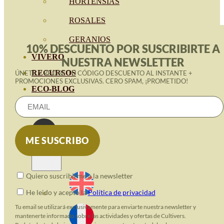
HORTENSIAS
ROSALES
GERANIOS
10% DESCUENTO POR SUSCRIBIRTE A
VIVERO
NUESTRA NEWSLETTER
RECURSOS
ÚNETE Y RECIBE TU CÓDIGO DESCUENTO AL INSTANTE +
PROMOCIONES EXCLUSIVAS. CERO SPAM, ¡PROMETIDO!
ECO-BLOG
KONTAKT
Quiero suscribirme a la newsletter
He leido y acepto la
Política de privacidad
Tu email se utilizará exclusivamente para enviarte nuestra newsletter y
mantenerte informado sobre las actividades y ofertas de Cultivers.