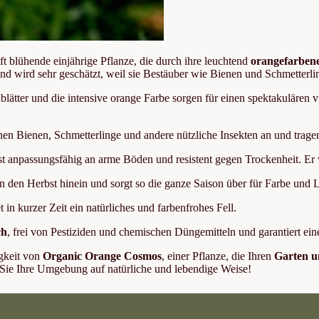
haft blühende einjährige Pflanze, die durch ihre leuchtend
orangefarben
 und wird sehr geschätzt, weil sie Bestäuber wie Bienen und Schmetterli
blätter und die intensive orange Farbe sorgen für einen spektakulären
hen Bienen, Schmetterlinge und andere nützliche Insekten an und tra
anpassungsfähig an arme Böden und resistent gegen Trockenheit. Er wäc
 den Herbst hinein und sorgt so die ganze Saison über für Farbe und 
 in kurzer Zeit ein natürliches und farbenfrohes Fell.
ch
, frei von Pestiziden und chemischen Düngemitteln und garantiert e
igkeit von
Organic Orange Cosmos
, einer Pflanze, die Ihren
Garten u
Sie Ihre Umgebung auf natürliche und lebendige Weise!