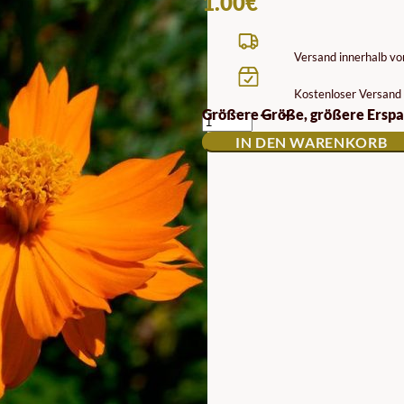
1.00
€
Versand innerhalb v
Kostenloser Versand 
KOSMOS
Größere Größe, größere Erspa
ORANGE
IN DEN WARENKORB
SAATGUT
MENGE