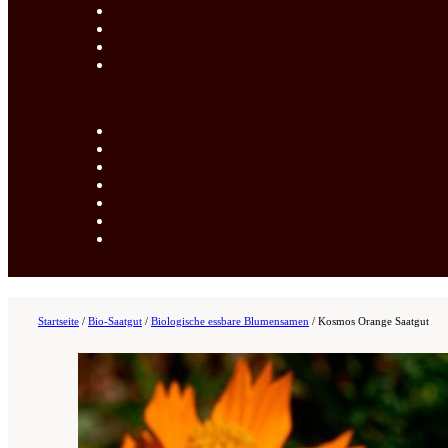
Startseite
/
Bio-Saatgut
/
Biologische essbare Blumensamen
/
Kosmos Orange Saatgut