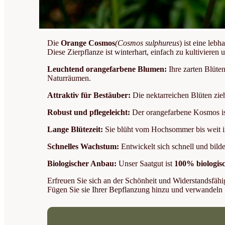
Die
Orange Cosmos
(Cosmos sulphureus
) ist eine leb
Diese Zierpflanze ist winterhart, einfach zu kultivieren
Leuchtend orangefarbene Blumen:
Ihre zarten Blüten
Naturräumen.
Attraktiv für Bestäuber:
Die nektarreichen Blüten zie
Robust und pflegeleicht:
Der orangefarbene Kosmos ist 
Lange Blütezeit:
Sie blüht vom Hochsommer bis weit in
Schnelles Wachstum:
Entwickelt sich schnell und bildet
Biologischer Anbau:
Unser Saatgut ist
100% biologis
Erfreuen Sie sich an der Schönheit und Widerstandsfäh
Fügen Sie sie Ihrer Bepflanzung hinzu und verwandeln 