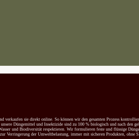
nd verkaufen sie direkt online. So können wir den gesamten Prozess kontrollie
e unsere Düngemittel und Insektizide sind zu 100 % biologisch und nach den ge
asser und Biodiversität respektieren. Wir formulieren feste und flüssige Düng
d zur Verringerung der Umweltbelastung, immer mit sicheren Produkten, ohne S