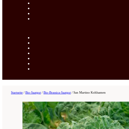
Startseite
/
Bio-Saatgut
/
Bio-Brassica-Saatgut
/
San Martino Kohlsamen