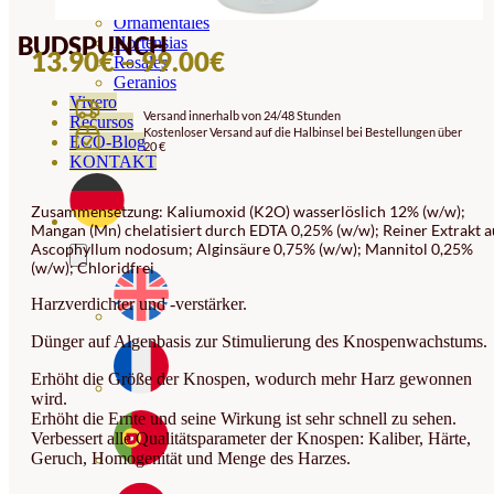
Orquideas
Ornamentales
BUDSPUNCH
Hortensias
PREISSPANNE:
13.90
€
–
99.00
€
Rosales
Geranios
13.90€
Vivero
Versand innerhalb von 24/48 Stunden
BIS
Recursos
Kostenloser Versand auf die Halbinsel bei Bestellungen über
ECO-Blog
20 €
99.00€
KONTAKT
Zusammensetzung: Kaliumoxid (K2O) wasserlöslich 12% (w/w);
Mangan (Mn) chelatisiert durch EDTA 0,25% (w/w); Reiner Extrakt a
Ascophyllum nodosum; Alginsäure 0,75% (w/w); Mannitol 0,25%
(w/w); Chloridfrei
Harzverdichter und -verstärker.
Dünger auf Algenbasis zur Stimulierung des Knospenwachstums.
Erhöht die Größe der Knospen, wodurch mehr Harz gewonnen
wird.
Erhöht die Ernte und seine Wirkung ist sehr schnell zu sehen.
Verbessert alle Qualitätsparameter der Knospen: Kaliber, Härte,
Geruch, Homogenität und Menge des Harzes.