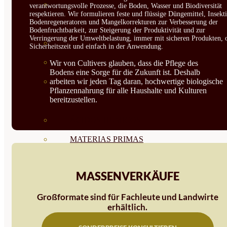
CORRECTORES DE
verantwortungsvolle Prozesse, die Boden, Wasser und Biodiversität
respektieren. Wir formulieren feste und flüssige Düngemittel, Insekti
Bodenregeneratoren und Mangelkorrekturen zur Verbesserung der
CARENCIAS
Bodenfruchtbarkeit, zur Steigerung der Produktivität und zur
Verringerung der Umweltbelastung, immer mit sicheren Produkten, 
ENRAIZANTES
Sicherheitszeit und einfach in der Anwendung.
MADURACIÓN Y ENGORDE
Wir von Cultivers glauben, dass die Pflege des
Bodens eine Sorge für die Zukunft ist. Deshalb
arbeiten wir jeden Tag daran, hochwertige biologische
REGENERADORES DEL
Pflanzennahrung für alle Haushalte und Kulturen
bereitzustellen.
SUELO
ÁCIDOS HÚMICOS
MATERIAS PRIMAS
PROTECCIÓN CULTIVOS Y
MASSENVERKÄUFE
PLANTAS
Großformate sind für Fachleute und Landwirte
PLANTAS INTERIOR
erhältlich.
GROWPUNCH