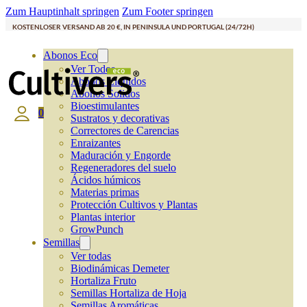
Zum Hauptinhalt springen
Zum Footer springen
KOSTENLOSER VERSAND AB 20 €, IN PENINSULA UND PORTUGAL (24/72H)
Abonos Eco
Ver Todos
Abonos Líquidos
Abonos Solidos
Bioestimulantes
0
Sustratos y decorativas
Correctores de Carencias
Enraizantes
Maduración y Engorde
Regeneradores del suelo
Ácidos húmicos
Materias primas
Protección Cultivos y Plantas
Plantas interior
GrowPunch
Semillas
Ver todas
Biodinámicas Demeter
Hortaliza Fruto
Semillas Hortaliza de Hoja
Semillas Aromáticas