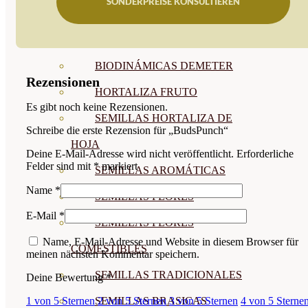
SONDERPREISE KONSULTIEREN
SEMILLAS
VER TODAS
BIODINÁMICAS DEMETER
Rezensionen
HORTALIZA FRUTO
Es gibt noch keine Rezensionen.
SEMILLAS HORTALIZA DE
Schreibe die erste Rezension für „BudsPunch“
HOJA
Deine E-Mail-Adresse wird nicht veröffentlicht.
Erforderliche
Felder sind mit
*
markiert
SEMILLAS AROMÁTICAS
Name
*
SEMILLAS FLORES
E-Mail
*
SEMILLAS FLORES
Name, E-Mail-Adresse und Website in diesem Browser für
COMESTIBLES
meinen nächsten Kommentar speichern.
SEMILLAS TRADICIONALES
Deine Bewertung
*
SEMILLAS BRASICAS
1 von 5 Sternen
2 von 5 Sternen
3 von 5 Sternen
4 von 5 Sterne