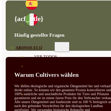
{acf_title}
Häufig gestellte Fragen
ABONOS ECO
VER TODOS
ABONOS LÍQUIDOS
Warum Cultivers wählen
ABONOS SOLIDOS
BIOESTIMULANTES
Wir stellen ökologische und organische Düngemittel her und verkauf
direkt online. So können wir den gesamten Prozess kontrollieren un
100% natürliche und unschädliche Produkte für Tiere und Pflanzen
SUSTRATOS Y
garantieren und sie zu einem fairen Preis für den Verbraucher verkau
Alle unsere Düngemittel und Insektizide sind zu 100 % biologisch u
DECORATIVAS
nach den geltenden Vorschriften für den ökologischen Landbau
zertifiziert. Wir verwenden biologische Rohstoffe und