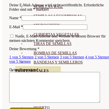
Deine E-Mail-Adresse wird nicht veröffentlicht.
Erforderliche
SEMILLAS RAÍZ
Felder sind mit
*
markiert
SEMILLAS LEGUMINOSAS
Name
*
MICROGREEN
E-Mail
*
CUBIERTAS VEGETALES
Name, E-Mail-Adresse und Website in diesem Browser für
meinen nächsten Kommentar speichern.
TIRAS DE SEMILLAS
Deine Bewertung
*
BOMBAS DE SEMILLAS
1 von 5 Sternen
2 von 5 Sternen
3 von 5 Sternen
4 von 5 Sterne
von 5 Sternen
BANDEJAS Y SEMILLEROS
Deine Rezension
*
PROFESIONALES
ABONOS POR CULTIVO
VER TODOS
TOMATES
HUERTO