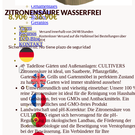
Orquideas
Ornamentales
ZITRONENSÄURE WASSERFREI
Hortensias
PREISSPANNE:
8.90
€
–
36.90
€
Rosales
Geranios
8.90€
Vivero
Versand innerhalb von 24/48 Stunden
BIS
Recursos
Kostenloser Versand auf die Halbinsel bei Bestellungen über
ECO-Blog
20 €
36.90€
KONTAKT
Sicherheitsfrist: No tiene plazo de seguridad
🌱 Tadellose Gärten und Außenanlagen: CULTIVERS
Zitronensäure ist ideal, um Saatbeete, Pflanzgefäße,
Gartengeräte, Grills und Gartenmöbel in perfektem Zustand
zu halten. Ihr Garten wird immer strahlend aussehen!
♻️ Umweltfreundlich und vielseitig einsetzbar: Unsere 100 
reine Zitronensäure ist ideal für die Reinigung von Haushalt
und Gebäuden, frei von GMOs und Antibackmitteln. Ein
umweltfreundliches und GMO-freies Produkt
Landwirtschaft und pH-Korrektur: Die Zitronensäure von
CULTIVERS eignet sich hervorragend für die pH-
Regulierung im ökologischen Landbau, die Förderung der
Bodenmikrobiologie und die Beseitigung von Verstopfunge
bei der Bewässerung. Ein Verbündeter für Ihre