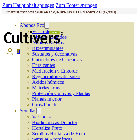
Zum Hauptinhalt springen
Zum Footer springen
KOSTENLOSER VERSAND AB 20 €, IN PENINSULA UND PORTUGAL (24/72H)
Abonos Eco
Ver Todos
Abonos Líquidos
Abonos Solidos
Bioestimulantes
0
Sustratos y decorativas
Correctores de Carencias
Enraizantes
Maduración y Engorde
Regeneradores del suelo
Ácidos húmicos
Materias primas
Protección Cultivos y Plantas
Plantas interior
GrowPunch
Semillas
Ver todas
Biodinámicas Demeter
Hortaliza Fruto
Semillas Hortaliza de Hoja
Semillas Aromáticas