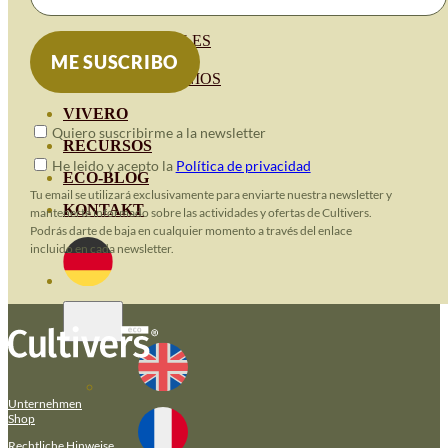
HORTENSIAS
ROSALES
GERANIOS
VIVERO
Quiero suscribirme a la newsletter
RECURSOS
He leido y acepto la
Política de privacidad
ECO-BLOG
Tu email se utilizará exclusivamente para enviarte nuestra newsletter y
KONTAKT
mantenerte informado sobre las actividades y ofertas de Cultivers.
Podrás darte de baja en cualquier momento a través del enlace
incluido en cada newsletter.
Unternehmen
Shop
Rechtliche Hinweise