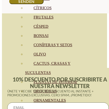
CÍTRICOS
FRUTALES
CÉSPED
BONSAI
CONÍFERAS Y SETOS
OLIVO
CACTUS, CRASAS Y
SUCULENTAS
10% DESCUENTO POR SUSCRIBIRTE A
PLANTAS DE INTERIOR
NUESTRA NEWSLETTER
ORQUIDEAS
ÚNETE Y RECIBE TU CÓDIGO DESCUENTO AL INSTANTE +
PROMOCIONES EXCLUSIVAS. CERO SPAM, ¡PROMETIDO!
ORNAMENTALES