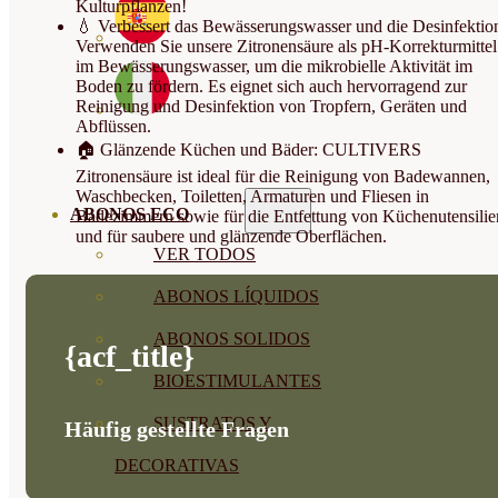
Kulturpflanzen!
💧 Verbessert das Bewässerungswasser und die Desinfektio
Verwenden Sie unsere Zitronensäure als pH-Korrekturmittel
im Bewässerungswasser, um die mikrobielle Aktivität im
Boden zu fördern. Es eignet sich auch hervorragend zur
Reinigung und Desinfektion von Tropfern, Geräten und
Abflüssen.
🏠 Glänzende Küchen und Bäder: CULTIVERS
Zitronensäure ist ideal für die Reinigung von Badewannen,
Waschbecken, Toiletten, Armaturen und Fliesen in
ABONOS ECO
Badezimmern sowie für die Entfettung von Küchenutensilie
und für saubere und glänzende Oberflächen.
VER TODOS
ABONOS LÍQUIDOS
ABONOS SOLIDOS
{acf_title}
BIOESTIMULANTES
SUSTRATOS Y
Häufig gestellte Fragen
DECORATIVAS