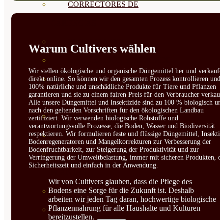
CORRECTORES DE
CARENCIAS
ENRAIZANTES
Warum Cultivers wählen
MADURACIÓN Y ENGORDE
Wir stellen ökologische und organische Düngemittel her und verkauf
REGENERADORES DEL
direkt online. So können wir den gesamten Prozess kontrollieren un
100% natürliche und unschädliche Produkte für Tiere und Pflanzen
garantieren und sie zu einem fairen Preis für den Verbraucher verkau
SUELO
Alle unsere Düngemittel und Insektizide sind zu 100 % biologisch u
nach den geltenden Vorschriften für den ökologischen Landbau
ÁCIDOS HÚMICOS
zertifiziert. Wir verwenden biologische Rohstoffe und
verantwortungsvolle Prozesse, die Boden, Wasser und Biodiversität
respektieren. Wir formulieren feste und flüssige Düngemittel, Insekti
MATERIAS PRIMAS
Bodenregeneratoren und Mangelkorrekturen zur Verbesserung der
Bodenfruchtbarkeit, zur Steigerung der Produktivität und zur
PROTECCIÓN CULTIVOS Y
Verringerung der Umweltbelastung, immer mit sicheren Produkten, 
Sicherheitszeit und einfach in der Anwendung.
PLANTAS
Wir von Cultivers glauben, dass die Pflege des
Bodens eine Sorge für die Zukunft ist. Deshalb
PLANTAS INTERIOR
arbeiten wir jeden Tag daran, hochwertige biologische
Pflanzennahrung für alle Haushalte und Kulturen
GROWPUNCH
bereitzustellen.