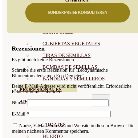
SEMILLAS RAÍZ
SONDERPREISE KONSULTIEREN
SEMILLAS LEGUMINOSAS
MICROGREEN
CUBIERTAS VEGETALES
Rezensionen
TIRAS DE SEMILLAS
Es gibt noch keine Rezensionen.
BOMBAS DE SEMILLAS
Schreibe die erste Rezension für „Biodynamische
Blumentomatensamen Eco Demeter“
BANDEJAS Y SEMILLEROS
Deine E-Mail-Adresse wird nicht veröffentlicht.
Erforderliche
PROFESIONALES
Felder sind mit
*
markiert
ABONOS POR CULTIVO
Name
*
VER TODOS
E-Mail
*
TOMATES
Name, E-Mail-Adresse und Website in diesem Browser für
meinen nächsten Kommentar speichern.
HUERTO