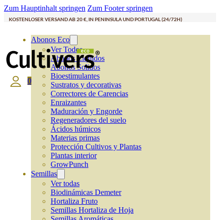
Zum Hauptinhalt springen
Zum Footer springen
KOSTENLOSER VERSAND AB 20 €, IN PENINSULA UND PORTUGAL (24/72H)
Abonos Eco
Ver Todos
Abonos Líquidos
Abonos Solidos
Bioestimulantes
0
Sustratos y decorativas
Correctores de Carencias
Enraizantes
Maduración y Engorde
Regeneradores del suelo
Ácidos húmicos
Materias primas
Protección Cultivos y Plantas
Plantas interior
GrowPunch
Semillas
Ver todas
Biodinámicas Demeter
Hortaliza Fruto
Semillas Hortaliza de Hoja
Semillas Aromáticas