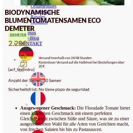
Orquideas
Ornamentales
BIODYNAMISCHE
Hortensias
Rosales
BLUMENTOMATENSAMEN ECO
Geranios
DEMETER
Vivero
Recursos
DEMETER
ECO-Blog
2.20
€
KONTAKT
Versand innerhalb von 24/48 Stunden
Kostenloser Versand auf die Halbinsel bei Bestellungen über
20 €
{acf_textintro}
Anzahl der Samen: 50 Samen
Sicherheitsfrist: No tiene plazo de seguridad
Ausgewogener Geschmack:
Die Floradade Tomate bietet
einen köstlichen Geschmack mit einem perfekten
Gleichgewicht zwischen Süße und Säure, was sie zu einer
ausgezeichneten Wahl für alle Arten von Gerichten macht,
von frischen Salaten bis hin zu Pastasaucen.