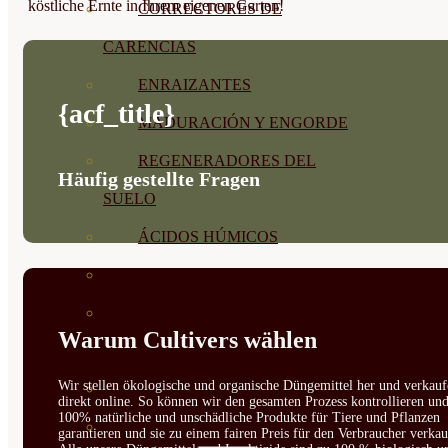
köstliche Ernte in Ihrem eigenen Garten!
CORRECTORES DE
CARENCIAS
ENRAIZANTES
{acf_title}
MADURACIÓN Y ENGORDE
REGENERADORES DEL
Häufig gestellte Fragen
SUELO
ÁCIDOS HÚMICOS
MATERIAS PRIMAS
PROTECCIÓN CULTIVOS Y
Warum Cultivers wählen
PLANTAS
Wir stellen ökologische und organische Düngemittel her und verkauf
PLANTAS INTERIOR
direkt online. So können wir den gesamten Prozess kontrollieren un
100% natürliche und unschädliche Produkte für Tiere und Pflanzen
GROWPUNCH
garantieren und sie zu einem fairen Preis für den Verbraucher verkau