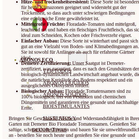
Hitze- und trockenheitsresistent:
Diese Sorte ist besonder
für heiße Klimazonen geeignet und widersteht gut der
Trockenheit, so dass auch unter schwierigen Bedingungen
eine erfolgreiche Ernte gewährleistet ist.
Mittelgroße Früchte:
Floradade-Tomaten sind mittelgroß,
leuchtend rot und haben ein fleischiges Fruchtfleisch, das si
ideal zum Schneiden, Kochen oder Frischverzehr eignet.
Einfacher Anbau:
Diese Sorte ist winterhart und passt sich
gut an eine Vielzahl von Boden- und Klimabedingungen an.
Sie ist sowohl für Anfänger als auch für erfahrene Gärtner
ideal.
ABONOS ECO
Demeter-Zertifizierung:
Unser Saatgut ist Demeter-
zertifiziert, was garantiert, dass es nach den Grundsätzen der
VER TODOS
biologisch-dynamischen Landwirtschaft angebaut wurde, di
die natürlichen Kreisläufe des Bodens respektiert und ein
ABONOS LÍQUIDOS
ausgeglichenes Ökosystem fördert.
Biologischer Anbau:
Floradade Tomatensamen sind zu
ABONOS SOLIDOS
100% biologisch, frei von Pestiziden und chemischen
Düngemitteln und garantieren eine gesunde und nachhaltige
BIOESTIMULANTES
Ernte.
SUSTRATOS Y
Bringen Sie Geschmack, Frische und Widerstandsfähigkeit in Ihre
Garten mit Demeter Bio Floradade Tomatensamen. Genießen Sie
saftige, schmackhafte Tomaten und bauen Sie sie umweltfreundlic
DECORATIVAS
an - bestellen Sie noch heute und genießen Sie eine gesunde und