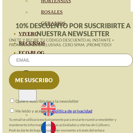
HORTENSIAS
ROSALES
GERANIOS
10% DESCUENTO POR SUSCRIBIRTE A
NUESTRA NEWSLETTER
VIVERO
ÚNETE Y RECIBE TU CÓDIGO DESCUENTO AL INSTANTE +
RECURSOS
PROMOCIONES EXCLUSIVAS. CERO SPAM, ¡PROMETIDO!
ECO-BLOG
KONTAKT
Quiero suscribirme a la newsletter
He leido y acepto la
Política de privacidad
Tu email se utilizará exclusivamente para enviarte nuestra newsletter y
mantenerte informado sobre las actividades y ofertas de Cultivers.
Podrás darte de baja en cualquier momento a través del enlace