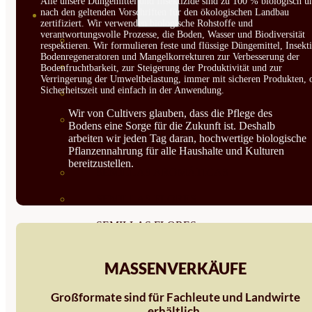
Alle unsere Düngemittel und Insektizide sind zu 100 % biologisch u
nach den geltenden Vorschriften für den ökologischen Landbau
SEMILLAS
zertifiziert. Wir verwenden biologische Rohstoffe und
verantwortungsvolle Prozesse, die Boden, Wasser und Biodiversität
VER TODAS
respektieren. Wir formulieren feste und flüssige Düngemittel, Insekti
Bodenregeneratoren und Mangelkorrekturen zur Verbesserung der
BIODINÁMICAS DEMETER
Bodenfruchtbarkeit, zur Steigerung der Produktivität und zur
Verringerung der Umweltbelastung, immer mit sicheren Produkten, 
Sicherheitszeit und einfach in der Anwendung.
HORTALIZA FRUTO
Wir von Cultivers glauben, dass die Pflege des
SEMILLAS HORTALIZA DE
Bodens eine Sorge für die Zukunft ist. Deshalb
arbeiten wir jeden Tag daran, hochwertige biologische
HOJA
Pflanzennahrung für alle Haushalte und Kulturen
bereitzustellen.
SEMILLAS AROMÁTICAS
SEMILLAS FLORES
SEMILLAS FLORES
COMESTIBLES
MASSENVERKÄUFE
SEMILLAS TRADICIONALES
Großformate sind für Fachleute und Landwirte
SEMILLAS BRASICAS
erhältlich.