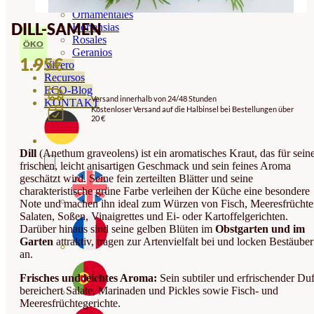
Orquideas
Ornamentales
DILL-SAMEN
Hortensias
Rosales
ÖKO
Geranios
1.95
€
Vivero
Recursos
ECO-Blog
Versand innerhalb von 24/48 Stunden
KONTAKT
Kostenloser Versand auf die Halbinsel bei Bestellungen über
20 €
Dill
(Anethum graveolens) ist ein aromatisches Kraut, das für sein
frischen, leicht anisartigen Geschmack und sein feines Aroma
geschätzt wird. Seine fein zerteilten Blätter und seine
charakteristische grüne Farbe verleihen der Küche eine besondere
Note und machen ihn ideal zum Würzen von Fisch, Meeresfrüchte
Salaten, Soßen, Vinaigrettes und Ei- oder Kartoffelgerichten.
Darüber hinaus sind seine gelben Blüten im
Obstgarten und im
Garten
attraktiv, tragen zur Artenvielfalt bei und locken Bestäuber
an.
Frisches und leichtes Aroma:
Sein subtiler und erfrischender Duf
bereichert Salate, Marinaden und Pickles sowie Fisch- und
Meeresfrüchtegerichte.