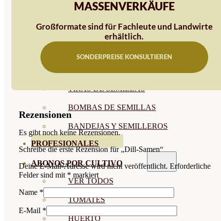
MASSENVERKÄUFE
SEMILLAS RAÍZ
Großformate sind für Fachleute und Landwirte
SEMILLAS LEGUMINOSAS
erhältlich.
MICROGREEN
SONDERPREISE KONSULTIEREN
CUBIERTAS VEGETALES
TIRAS DE SEMILLAS
BOMBAS DE SEMILLAS
Rezensionen
BANDEJAS Y SEMILLEROS
Es gibt noch keine Rezensionen.
PROFESIONALES
Schreibe die erste Rezension für „Dill-Samen“
ABONOS POR CULTIVO
Deine E-Mail-Adresse wird nicht veröffentlicht.
Erforderliche
Felder sind mit
*
markiert
VER TODOS
Name
*
TOMATES
E-Mail
*
HUERTO