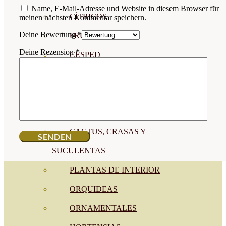
Name, E-Mail-Adresse und Website in diesem Browser für
CÍTRICOS
meinen nächsten Kommentar speichern.
Deine Bewertung
*
FRUTALES
Deine Rezension
*
CÉSPED
BONSAI
CONÍFERAS Y SETOS
OLIVO
CACTUS, CRASAS Y
SUCULENTAS
PLANTAS DE INTERIOR
ORQUIDEAS
ORNAMENTALES