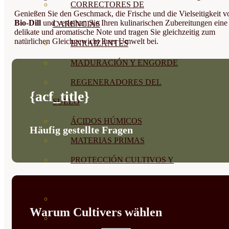
CORRECTORES DE
Genießen Sie den Geschmack, die Frische und die Vielseitigkeit v
Bio-Dill
und verleihen Sie Ihren kulinarischen Zubereitungen eine
CARENCIAS
delikate und aromatische Note und tragen Sie gleichzeitig zum
natürlichen Gleichgewicht Ihrer Umwelt bei.
ENRAIZANTES
MADURACIÓN Y ENGORDE
REGENERADORES DEL
{acf_title}
SUELO
ÁCIDOS HÚMICOS
Häufig gestellte Fragen
MATERIAS PRIMAS
PROTECCIÓN CULTIVOS Y
PLANTAS
PLANTAS INTERIOR
Warum Cultivers wählen
GROWPUNCH