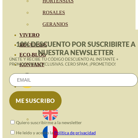
HORTENSIAS
ROSALES
GERANIOS
VIVERO
10% DESCUENTO POR SUSCRIBIRTE A
RECURSOS
NUESTRA NEWSLETTER
ECO-BLOG
ÚNETE Y RECIBE TU CÓDIGO DESCUENTO AL INSTANTE +
PROMOCIONES EXCLUSIVAS. CERO SPAM, ¡PROMETIDO!
KONTAKT
Quiero suscribirme a la newsletter
He leido y acepto la
Política de privacidad