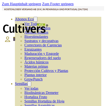
Zum Hauptinhalt springen
Zum Footer springen
KOSTENLOSER VERSAND AB 20 €, IN PENINSULA UND PORTUGAL (24/72H)
Abonos Eco
Ver Todos
Abonos Líquidos
Abonos Solidos
Bioestimulantes
0
Sustratos y decorativas
Correctores de Carencias
Enraizantes
Maduración y Engorde
Regeneradores del suelo
Ácidos húmicos
Materias primas
Protección Cultivos y Plantas
Plantas interior
GrowPunch
Semillas
Ver todas
Biodinámicas Demeter
Hortaliza Fruto
Semillas Hortaliza de Hoja
Semillas Aromáticas