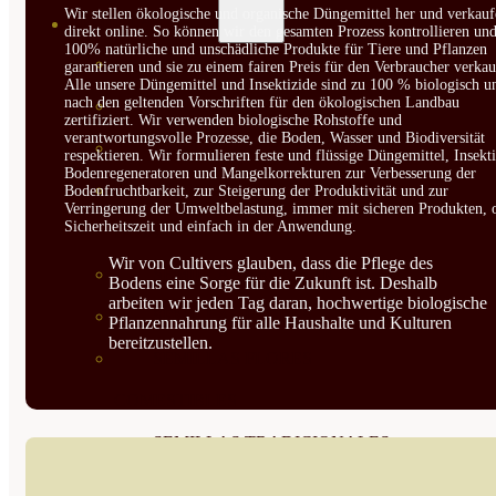
Wir stellen ökologische und organische Düngemittel her und verkauf
SEMILLAS
direkt online. So können wir den gesamten Prozess kontrollieren un
100% natürliche und unschädliche Produkte für Tiere und Pflanzen
VER TODAS
garantieren und sie zu einem fairen Preis für den Verbraucher verkau
Alle unsere Düngemittel und Insektizide sind zu 100 % biologisch u
nach den geltenden Vorschriften für den ökologischen Landbau
BIODINÁMICAS DEMETER
zertifiziert. Wir verwenden biologische Rohstoffe und
verantwortungsvolle Prozesse, die Boden, Wasser und Biodiversität
HORTALIZA FRUTO
respektieren. Wir formulieren feste und flüssige Düngemittel, Insekti
Bodenregeneratoren und Mangelkorrekturen zur Verbesserung der
SEMILLAS HORTALIZA DE
Bodenfruchtbarkeit, zur Steigerung der Produktivität und zur
Verringerung der Umweltbelastung, immer mit sicheren Produkten, 
Sicherheitszeit und einfach in der Anwendung.
HOJA
Wir von Cultivers glauben, dass die Pflege des
SEMILLAS AROMÁTICAS
Bodens eine Sorge für die Zukunft ist. Deshalb
arbeiten wir jeden Tag daran, hochwertige biologische
SEMILLAS FLORES
Pflanzennahrung für alle Haushalte und Kulturen
bereitzustellen.
SEMILLAS FLORES
COMESTIBLES
SEMILLAS TRADICIONALES
SEMILLAS BRASICAS