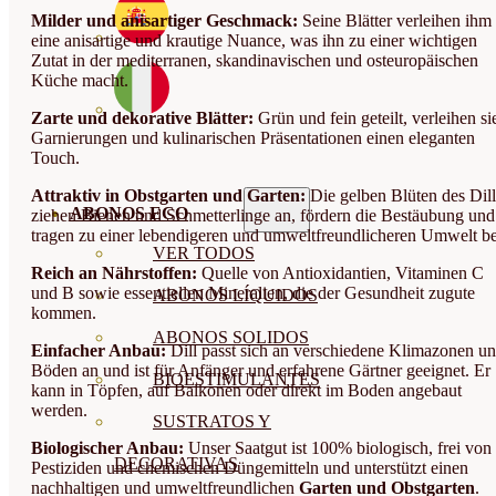
Milder und anisartiger Geschmack:
Seine Blätter verleihen ihm
eine anisartige und krautige Nuance, was ihn zu einer wichtigen
Zutat in der mediterranen, skandinavischen und osteuropäischen
Küche macht.
Zarte und dekorative Blätter:
Grün und fein geteilt, verleihen si
Garnierungen und kulinarischen Präsentationen einen eleganten
Touch.
Attraktiv in Obstgarten und Garten:
Die gelben Blüten des Dill
ABONOS ECO
ziehen Bienen und Schmetterlinge an, fördern die Bestäubung und
tragen zu einer lebendigeren und umweltfreundlicheren Umwelt be
VER TODOS
Reich an Nährstoffen:
Quelle von Antioxidantien, Vitaminen C
und B sowie essentiellen Mineralien, die der Gesundheit zugute
ABONOS LÍQUIDOS
kommen.
ABONOS SOLIDOS
Einfacher Anbau:
Dill passt sich an verschiedene Klimazonen u
Böden an und ist für Anfänger und erfahrene Gärtner geeignet. Er
BIOESTIMULANTES
kann in Töpfen, auf Balkonen oder direkt im Boden angebaut
werden.
SUSTRATOS Y
Biologischer Anbau:
Unser Saatgut ist 100% biologisch, frei von
DECORATIVAS
Pestiziden und chemischen Düngemitteln und unterstützt einen
nachhaltigen und umweltfreundlichen
Garten und Obstgarten
.