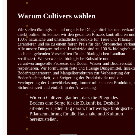
CORRECTORES DE
CARENCIAS
Warum Cultivers wählen
ENRAIZANTES
Wir stellen ökologische und organische Düngemittel her und verkauf
direkt online. So können wir den gesamten Prozess kontrollieren un
MADURACIÓN Y ENGORDE
100% natürliche und unschädliche Produkte für Tiere und Pflanzen
garantieren und sie zu einem fairen Preis für den Verbraucher verkau
REGENERADORES DEL
Alle unsere Düngemittel und Insektizide sind zu 100 % biologisch u
nach den geltenden Vorschriften für den ökologischen Landbau
zertifiziert. Wir verwenden biologische Rohstoffe und
SUELO
verantwortungsvolle Prozesse, die Boden, Wasser und Biodiversität
respektieren. Wir formulieren feste und flüssige Düngemittel, Insekti
ÁCIDOS HÚMICOS
Bodenregeneratoren und Mangelkorrekturen zur Verbesserung der
Bodenfruchtbarkeit, zur Steigerung der Produktivität und zur
MATERIAS PRIMAS
Verringerung der Umweltbelastung, immer mit sicheren Produkten, 
Sicherheitszeit und einfach in der Anwendung.
PROTECCIÓN CULTIVOS Y
Wir von Cultivers glauben, dass die Pflege des
Bodens eine Sorge für die Zukunft ist. Deshalb
PLANTAS
arbeiten wir jeden Tag daran, hochwertige biologische
Pflanzennahrung für alle Haushalte und Kulturen
PLANTAS INTERIOR
bereitzustellen.
GROWPUNCH