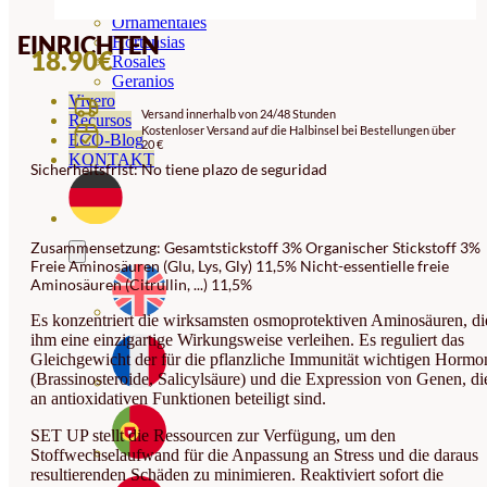
Orquideas
Ornamentales
EINRICHTEN
Hortensias
18.90
€
Rosales
Geranios
Vivero
Versand innerhalb von 24/48 Stunden
Recursos
Kostenloser Versand auf die Halbinsel bei Bestellungen über
ECO-Blog
20 €
KONTAKT
Sicherheitsfrist: No tiene plazo de seguridad
Zusammensetzung: Gesamtstickstoff 3% Organischer Stickstoff 3%
Freie Aminosäuren (Glu, Lys, Gly) 11,5% Nicht-essentielle freie
Aminosäuren (Citrullin, ...) 11,5%
Es konzentriert die wirksamsten osmoprotektiven Aminosäuren, di
ihm eine einzigartige Wirkungsweise verleihen. Es reguliert das
Gleichgewicht der für die pflanzliche Immunität wichtigen Hormo
(Brassinosteroide, Salicylsäure) und die Expression von Genen, di
an antioxidativen Funktionen beteiligt sind.
SET UP stellt die Ressourcen zur Verfügung, um den
Stoffwechselaufwand für die Anpassung an Stress und die daraus
resultierenden Schäden zu minimieren. Reaktiviert sofort die