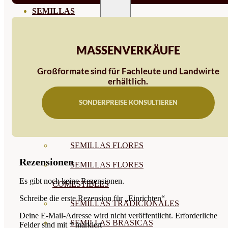
SEMILLAS
VER TODAS
MASSENVERKÄUFE
BIODINÁMICAS DEMETER
HORTALIZA FRUTO
Großformate sind für Fachleute und Landwirte
erhältlich.
SEMILLAS HORTALIZA DE
SONDERPREISE KONSULTIEREN
HOJA
SEMILLAS AROMÁTICAS
SEMILLAS FLORES
Rezensionen
SEMILLAS FLORES
Es gibt noch keine Rezensionen.
COMESTIBLES
Schreibe die erste Rezension für „Einrichten“
SEMILLAS TRADICIONALES
Deine E-Mail-Adresse wird nicht veröffentlicht.
Erforderliche
SEMILLAS BRASICAS
Felder sind mit
*
markiert