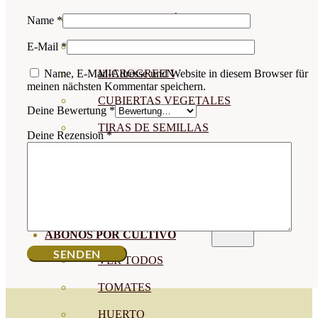
SEMILLAS RAÍZ
Name
*
E-Mail
*
SEMILLAS LEGUMINOSAS
Name, E-Mail-Adresse und Website in diesem Browser für
MICROGREEN
meinen nächsten Kommentar speichern.
CUBIERTAS VEGETALES
Deine Bewertung
*
TIRAS DE SEMILLAS
Deine Rezension
*
BOMBAS DE SEMILLAS
BANDEJAS Y SEMILLEROS
PROFESIONALES
ABONOS POR CULTIVO
VER TODOS
TOMATES
HUERTO