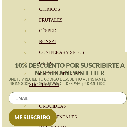
CÍTRICOS
FRUTALES
CÉSPED
BONSAI
CONÍFERAS Y SETOS
OLIVO
10% DESCUENTO POR SUSCRIBIRTE A
NUESTRA NEWSLETTER
CACTUS, CRASAS Y
ÚNETE Y RECIBE TU CÓDIGO DESCUENTO AL INSTANTE +
PROMOCIONES EXCLUSIVAS. CERO SPAM, ¡PROMETIDO!
SUCULENTAS
PLANTAS DE INTERIOR
ORQUIDEAS
ORNAMENTALES