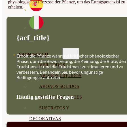
physiologischen Prozesse der Pflanze, um das Ertragspotenzial zu
erhalten.
{acf_title}
ABONOS ECO
Erholt die Pflanze während kritischer phänologischer
Phasen, um die Bewurzelung, die Keimung, die Blüte, den
VER TODOS
Fruchtansatz und die Fruchtmast zu stimulieren und zu
verbessern. Behandeln Sie, bevor ungünstige
ABONOS LÍQUIDOS
Bedingungen auftreten.
ABONOS SOLIDOS
Häufig gestellte Fragen
BIOESTIMULANTES
SUSTRATOS Y
DECORATIVAS