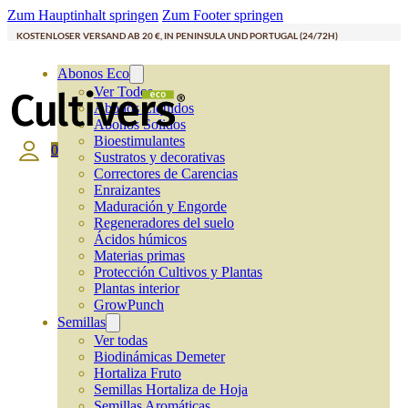
Zum Hauptinhalt springen
Zum Footer springen
KOSTENLOSER VERSAND AB 20 €, IN PENINSULA UND PORTUGAL (24/72H)
Abonos Eco
Ver Todos
Abonos Líquidos
Abonos Solidos
Bioestimulantes
0
Sustratos y decorativas
Correctores de Carencias
Enraizantes
Maduración y Engorde
Regeneradores del suelo
Ácidos húmicos
Materias primas
Protección Cultivos y Plantas
Plantas interior
GrowPunch
Semillas
Ver todas
Biodinámicas Demeter
Hortaliza Fruto
Semillas Hortaliza de Hoja
Semillas Aromáticas