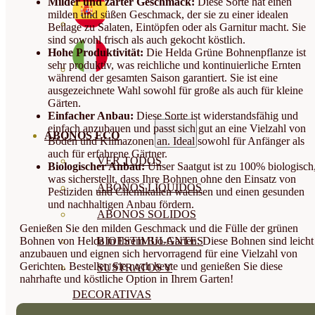
Milder und zarter Geschmack:
Diese Sorte hat einen
milden und süßen Geschmack, der sie zu einer idealen
Beilage zu Salaten, Eintöpfen oder als Garnitur macht. Sie
sind sowohl frisch als auch gekocht köstlich.
Hohe Produktivität:
Die Helda Grüne Bohnenpflanze ist
sehr produktiv, was reichliche und kontinuierliche Ernten
während der gesamten Saison garantiert. Sie ist eine
ausgezeichnete Wahl sowohl für große als auch für kleine
Gärten.
Einfacher Anbau:
Diese Sorte ist widerstandsfähig und
einfach anzubauen und passt sich gut an eine Vielzahl von
ABONOS ECO
Böden und Klimazonen an. Ideal sowohl für Anfänger als
auch für erfahrene Gärtner.
VER TODOS
Biologischer Anbau:
Unser Saatgut ist zu 100% biologisch
was sicherstellt, dass Ihre Bohnen ohne den Einsatz von
ABONOS LÍQUIDOS
Pestiziden und Chemikalien wachsen und einen gesunden
und nachhaltigen Anbau fördern.
ABONOS SOLIDOS
Genießen Sie den milden Geschmack und die Fülle der grünen
Bohnen von Helda in Ihrem Bio-Garten. Diese Bohnen sind leicht
BIOESTIMULANTES
anzubauen und eignen sich hervorragend für eine Vielzahl von
Gerichten. Bestellen Sie noch heute und genießen Sie diese
SUSTRATOS Y
nahrhafte und köstliche Option in Ihrem Garten!
DECORATIVAS