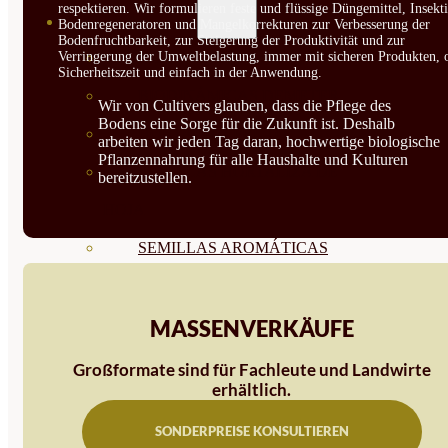
respektieren. Wir formulieren feste und flüssige Düngemittel, Insekti
SEMILLAS
Bodenregeneratoren und Mangelkorrekturen zur Verbesserung der
Bodenfruchtbarkeit, zur Steigerung der Produktivität und zur
Verringerung der Umweltbelastung, immer mit sicheren Produkten, 
VER TODAS
Sicherheitszeit und einfach in der Anwendung.
BIODINÁMICAS DEMETER
Wir von Cultivers glauben, dass die Pflege des
Bodens eine Sorge für die Zukunft ist. Deshalb
HORTALIZA FRUTO
arbeiten wir jeden Tag daran, hochwertige biologische
Pflanzennahrung für alle Haushalte und Kulturen
SEMILLAS HORTALIZA DE
bereitzustellen.
HOJA
SEMILLAS AROMÁTICAS
SEMILLAS FLORES
SEMILLAS FLORES
MASSENVERKÄUFE
COMESTIBLES
Großformate sind für Fachleute und Landwirte
erhältlich.
SEMILLAS TRADICIONALES
SONDERPREISE KONSULTIEREN
SEMILLAS BRASICAS