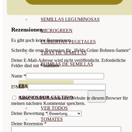
SEMILLAS RAÍZ
SEMILLAS LEGUMINOSAS
Rezensionen
MICROGREEN
Es gibt noch keine Rezensionen.
CUBIERTAS VEGETALES
Schreibe die erste Rezension für „Helda Grüne Bohnen-Samen“
TIRAS DE SEMILLAS
Deine E-Mail-Adresse wird nicht veröffentlicht.
Erforderliche
BOMBAS DE SEMILLAS
Felder sind mit
*
markiert
BANDEJAS Y SEMILLEROS
Name
*
PROFESIONALES
E-Mail
*
ABONOS POR CULTIVO
Name, E-Mail-Adresse und Website in diesem Browser für
meinen nächsten Kommentar speichern.
VER TODOS
Deine Bewertung
*
TOMATES
Deine Rezension
*
HUERTO