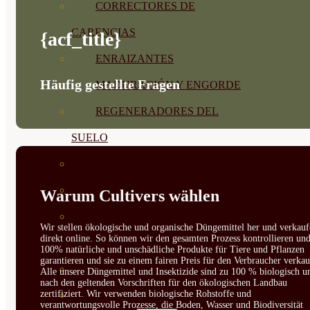
CORRECTORES DE
CARENCIAS
{acf_title}
ENRAIZANTES
Häufig gestellte Fragen
MADURACIÓN Y ENGORDE
REGENERADORES DEL
SUELO
ÁCIDOS HÚMICOS
MATERIAS PRIMAS
Warum Cultivers wählen
PROTECCIÓN CULTIVOS Y
Wir stellen ökologische und organische Düngemittel her und verkauf
direkt online. So können wir den gesamten Prozess kontrollieren un
PLANTAS
100% natürliche und unschädliche Produkte für Tiere und Pflanzen
garantieren und sie zu einem fairen Preis für den Verbraucher verkau
PLANTAS INTERIOR
Alle unsere Düngemittel und Insektizide sind zu 100 % biologisch u
nach den geltenden Vorschriften für den ökologischen Landbau
zertifiziert. Wir verwenden biologische Rohstoffe und
GROWPUNCH
verantwortungsvolle Prozesse, die Boden, Wasser und Biodiversität