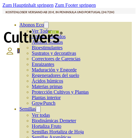
Zum Hauptinhalt springen
Zum Footer springen
KOSTENLOSER VERSAND AB 20 €, IN PENINSULA UND PORTUGAL (24/72H)
Abonos Eco
Ver Todos
Abonos Líquidos
Abonos Solidos
Bioestimulantes
0
Sustratos y decorativas
Correctores de Carencias
Enraizantes
Maduración y Engorde
Regeneradores del suelo
Ácidos húmicos
Materias primas
Protección Cultivos y Plantas
Plantas interior
GrowPunch
Semillas
Ver todas
Biodinámicas Demeter
Hortaliza Fruto
Semillas Hortaliza de Hoja
Semillas Aromáticas