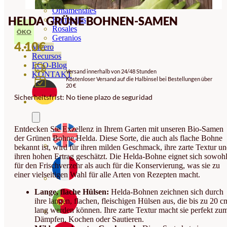
Orquideas
Ornamentales
HELDA GRÜNE BOHNEN-SAMEN
Hortensias
Rosales
ÖKO
Geranios
4.10
€
Vivero
Recursos
ECO-Blog
Versand innerhalb von 24/48 Stunden
KONTAKT
Kostenloser Versand auf die Halbinsel bei Bestellungen über
20 €
Sicherheitsfrist: No tiene plazo de seguridad
Entdecken Sie Exzellenz in Ihrem Garten mit unseren Bio-Samen
der Grünen Bohne Helda. Diese Sorte, die auch als flache Bohne
bekannt ist, wird für ihren milden Geschmack, ihre zarte Textur u
ihren hohen Ertrag geschätzt. Die Helda-Bohne eignet sich sowoh
für den Frischverzehr als auch für die Konservierung, was sie zu
einer vielseitigen Wahl für alle Arten von Rezepten macht.
Lange, flache Hülsen:
Helda-Bohnen zeichnen sich durch
ihre langen, flachen, fleischigen Hülsen aus, die bis zu 20 c
lang werden können. Ihre zarte Textur macht sie perfekt zu
Dämpfen, Kochen oder Sautieren.