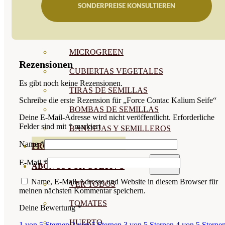
SONDERPREISE KONSULTIEREN
SEMILLAS RAÍZ
SEMILLAS LEGUMINOSAS
MICROGREEN
Rezensionen
CUBIERTAS VEGETALES
Es gibt noch keine Rezensionen.
TIRAS DE SEMILLAS
Schreibe die erste Rezension für „Force Contac Kalium Seife“
BOMBAS DE SEMILLAS
Deine E-Mail-Adresse wird nicht veröffentlicht.
Erforderliche
Felder sind mit
*
markiert
BANDEJAS Y SEMILLEROS
Name
*
PROFESIONALES
E-Mail
*
ABONOS POR CULTIVO
Name, E-Mail-Adresse und Website in diesem Browser für
VER TODOS
meinen nächsten Kommentar speichern.
TOMATES
Deine Bewertung
*
HUERTO
1 von 5 Sternen
2 von 5 Sternen
3 von 5 Sternen
4 von 5 Sterne