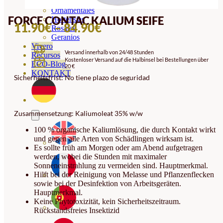
Orquideas
Ornamentales
FORCE CONTAC KALIUM SEIFE
Hortensias
PREISSPANNE:
11.90
€
–
84.90
€
Rosales
Geranios
11.90€
Vivero
Versand innerhalb von 24/48 Stunden
BIS
Recursos
Kostenloser Versand auf die Halbinsel bei Bestellungen über
ECO-Blog
20 €
84.90€
KONTAKT
Sicherheitsfrist: No tiene plazo de seguridad
Zusammensetzung: Kaliumoleat 35% w/w
100 % organische Kaliumlösung, die durch Kontakt wirkt
und gegen alle Arten von Schädlingen wirksam ist.
Es sollte früh am Morgen oder am Abend aufgetragen
werden, wobei die Stunden mit maximaler
Sonneneinstrahlung zu vermeiden sind. Hauptmerkmal.
Hilft bei der Reinigung von Melasse und Pflanzenflecken
sowie bei der Desinfektion von Arbeitsgeräten.
Hauptmerkmal.
Keine Phytotoxizität, kein Sicherheitszeitraum.
Rückstandsfreies Insektizid