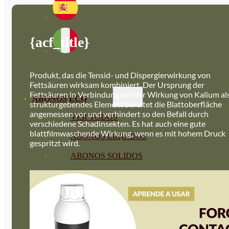
{acf_title}
Produkt, das die Tensid- und Dispergierwirkung von
Fettsäuren wirksam kombiniert. Der Ursprung der
Fettsäuren in Verbindung mit der Wirkung von Kalium al
ABONOS ECO
strukturgebendes Element bereitet die Blattoberfläche
angemessen vor und verhindert so den Befall durch
VER TODOS
verschiedene Schadinsekten. Es hat auch eine gute
blattfilmwaschende Wirkung, wenn es mit hohem Druck
ABONOS LÍQUIDOS
gespritzt wird.
ABONOS SOLIDOS
BIOESTIMULANTES
SUSTRATOS Y
DECORATIVAS