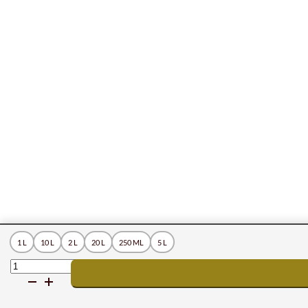
1 L
10 L
2 L
20 L
250 ML
5 L
FORCE
CONTAC
KALIUM
SEIFE