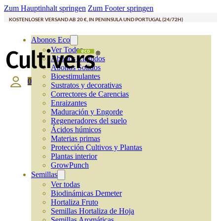
Zum Hauptinhalt springen
Zum Footer springen
KOSTENLOSER VERSAND AB 20 €, IN PENINSULA UND PORTUGAL (24/72H)
Abonos Eco
Ver Todos
Abonos Líquidos
Abonos Solidos
Bioestimulantes
0
Sustratos y decorativas
Correctores de Carencias
Enraizantes
Maduración y Engorde
Regeneradores del suelo
Ácidos húmicos
Materias primas
Protección Cultivos y Plantas
Plantas interior
GrowPunch
Semillas
Ver todas
Biodinámicas Demeter
Hortaliza Fruto
Semillas Hortaliza de Hoja
Semillas Aromáticas