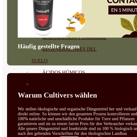
CORRECTORES DE
CARENCIAS
ENRAIZANTES
MADURACIÓN Y ENGORDE
Häufig gestellte Fragen
REGENERADORES DEL
SUELO
ÁCIDOS HÚMICOS
MATERIAS PRIMAS
Warum Cultivers wählen
PROTECCIÓN CULTIVOS Y
PLANTAS
Wir stellen ökologische und organische Düngemittel her und verkauf
direkt online. So können wir den gesamten Prozess kontrollieren un
PLANTAS INTERIOR
100% natürliche und unschädliche Produkte für Tiere und Pflanzen
garantieren und sie zu einem fairen Preis für den Verbraucher verkau
Alle unsere Düngemittel und Insektizide sind zu 100 % biologisch u
GROWPUNCH
nach den geltenden Vorschriften für den ökologischen Landbau