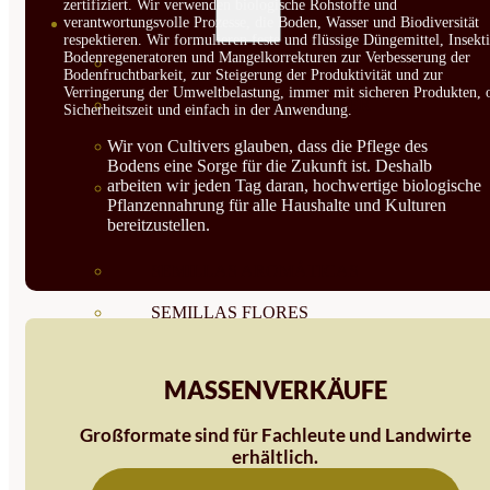
zertifiziert. Wir verwenden biologische Rohstoffe und
SEMILLAS
verantwortungsvolle Prozesse, die Boden, Wasser und Biodiversität
respektieren. Wir formulieren feste und flüssige Düngemittel, Insekti
Bodenregeneratoren und Mangelkorrekturen zur Verbesserung der
VER TODAS
Bodenfruchtbarkeit, zur Steigerung der Produktivität und zur
Verringerung der Umweltbelastung, immer mit sicheren Produkten, 
BIODINÁMICAS DEMETER
Sicherheitszeit und einfach in der Anwendung.
HORTALIZA FRUTO
Wir von Cultivers glauben, dass die Pflege des
Bodens eine Sorge für die Zukunft ist. Deshalb
arbeiten wir jeden Tag daran, hochwertige biologische
SEMILLAS HORTALIZA DE
Pflanzennahrung für alle Haushalte und Kulturen
bereitzustellen.
HOJA
SEMILLAS AROMÁTICAS
SEMILLAS FLORES
SEMILLAS FLORES
MASSENVERKÄUFE
COMESTIBLES
Großformate sind für Fachleute und Landwirte
SEMILLAS TRADICIONALES
erhältlich.
SEMILLAS BRASICAS