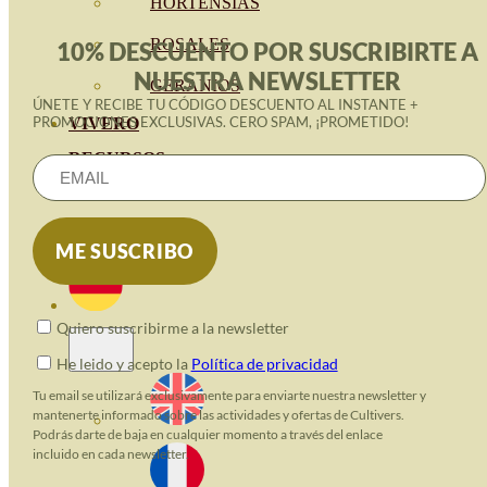
HORTENSIAS
ROSALES
10% DESCUENTO POR SUSCRIBIRTE A
NUESTRA NEWSLETTER
GERANIOS
ÚNETE Y RECIBE TU CÓDIGO DESCUENTO AL INSTANTE +
PROMOCIONES EXCLUSIVAS. CERO SPAM, ¡PROMETIDO!
VIVERO
RECURSOS
ECO-BLOG
KONTAKT
Quiero suscribirme a la newsletter
He leido y acepto la
Política de privacidad
Tu email se utilizará exclusivamente para enviarte nuestra newsletter y
mantenerte informado sobre las actividades y ofertas de Cultivers.
Podrás darte de baja en cualquier momento a través del enlace
incluido en cada newsletter.