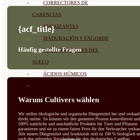
CORRECTORES DE
CARENCIAS
ENRAIZANTES
{acf_title}
MADURACIÓN Y ENGORDE
Häufig gestellte Fragen
REGENERADORES DEL
SUELO
ÁCIDOS HÚMICOS
MATERIAS PRIMAS
PROTECCIÓN CULTIVOS Y
Warum Cultivers wählen
PLANTAS
Wir stellen ökologische und organische Düngemittel her und verkauf
direkt online. So können wir den gesamten Prozess kontrollieren un
PLANTAS INTERIOR
100% natürliche und unschädliche Produkte für Tiere und Pflanzen
garantieren und sie zu einem fairen Preis für den Verbraucher verkau
GROWPUNCH
Alle unsere Düngemittel und Insektizide sind zu 100 % biologisch u
nach den geltenden Vorschriften für den ökologischen Landbau