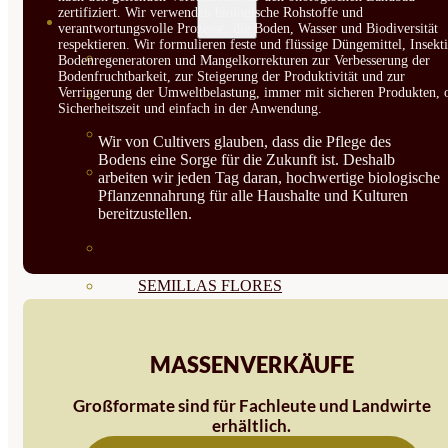
zertifiziert. Wir verwenden biologische Rohstoffe und
SEMILLAS
verantwortungsvolle Prozesse, die Boden, Wasser und Biodiversität
respektieren. Wir formulieren feste und flüssige Düngemittel, Insekti
VER TODAS
Bodenregeneratoren und Mangelkorrekturen zur Verbesserung der
Bodenfruchtbarkeit, zur Steigerung der Produktivität und zur
Verringerung der Umweltbelastung, immer mit sicheren Produkten, 
BIODINÁMICAS DEMETER
Sicherheitszeit und einfach in der Anwendung.
HORTALIZA FRUTO
Wir von Cultivers glauben, dass die Pflege des
Bodens eine Sorge für die Zukunft ist. Deshalb
SEMILLAS HORTALIZA DE
arbeiten wir jeden Tag daran, hochwertige biologische
Pflanzennahrung für alle Haushalte und Kulturen
HOJA
bereitzustellen.
SEMILLAS AROMÁTICAS
SEMILLAS FLORES
SEMILLAS FLORES
MASSENVERKÄUFE
COMESTIBLES
SEMILLAS TRADICIONALES
Großformate sind für Fachleute und Landwirte
erhältlich.
SEMILLAS BRASICAS