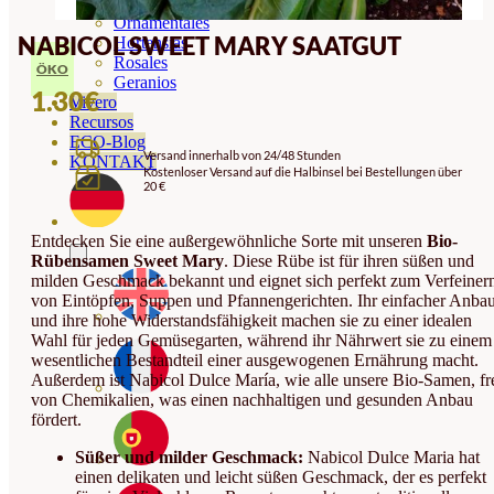
Orquideas
Ornamentales
NABICOL SWEET MARY SAATGUT
Hortensias
Rosales
ÖKO
Geranios
1.30
€
Vivero
Recursos
ECO-Blog
Versand innerhalb von 24/48 Stunden
KONTAKT
Kostenloser Versand auf die Halbinsel bei Bestellungen über
20 €
Entdecken Sie eine außergewöhnliche Sorte mit unseren
Bio-
Rübensamen Sweet Mary
. Diese Rübe ist für ihren süßen und
milden Geschmack bekannt und eignet sich perfekt zum Verfeiner
von Eintöpfen, Suppen und Pfannengerichten. Ihr einfacher Anba
und ihre hohe Widerstandsfähigkeit machen sie zu einer idealen
Wahl für jeden Gemüsegarten, während ihr Nährwert sie zu einem
wesentlichen Bestandteil einer ausgewogenen Ernährung macht.
Außerdem ist Nabicol Dulce María, wie alle unsere Bio-Samen, fr
von Chemikalien, was einen nachhaltigen und gesunden Anbau
fördert.
Süßer und milder Geschmack:
Nabicol Dulce Maria hat
einen delikaten und leicht süßen Geschmack, der es perfekt