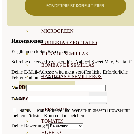
SONDERPREISE KONSULTIEREN
SEMILLAS RAÍZ
SEMILLAS LEGUMINOSAS
MICROGREEN
Rezensionen
CUBIERTAS VEGETALES
Es gibt noch keine Rezensionen.
TIRAS DE SEMILLAS
Schreibe die erste Rezension für „Nabicol Sweet Mary Saatgut“
BOMBAS DE SEMILLAS
Deine E-Mail-Adresse wird nicht veröffentlicht.
Erforderliche
BANDEJAS Y SEMILLEROS
Felder sind mit
*
markiert
PROFESIONALES
Name
*
ABONOS POR CULTIVO
E-Mail
*
VER TODOS
Name, E-Mail-Adresse und Website in diesem Browser für
meinen nächsten Kommentar speichern.
TOMATES
Deine Bewertung
*
HUERTO