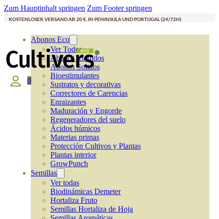
Zum Hauptinhalt springen
Zum Footer springen
KOSTENLOSER VERSAND AB 20 €, IN PENINSULA UND PORTUGAL (24/72H)
Abonos Eco
Ver Todos
Abonos Líquidos
Abonos Solidos
Bioestimulantes
0
Sustratos y decorativas
Correctores de Carencias
Enraizantes
Maduración y Engorde
Regeneradores del suelo
Ácidos húmicos
Materias primas
Protección Cultivos y Plantas
Plantas interior
GrowPunch
Semillas
Ver todas
Biodinámicas Demeter
Hortaliza Fruto
Semillas Hortaliza de Hoja
Semillas Aromáticas