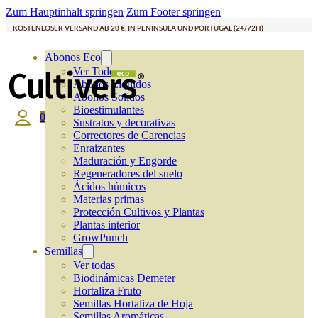
Zum Hauptinhalt springen
Zum Footer springen
KOSTENLOSER VERSAND AB 20 €, IN PENINSULA UND PORTUGAL (24/72H)
Abonos Eco
Ver Todos
Abonos Líquidos
Abonos Solidos
Bioestimulantes
0
Sustratos y decorativas
Correctores de Carencias
Enraizantes
Maduración y Engorde
Regeneradores del suelo
Ácidos húmicos
Materias primas
Protección Cultivos y Plantas
Plantas interior
GrowPunch
Semillas
Ver todas
Biodinámicas Demeter
Hortaliza Fruto
Semillas Hortaliza de Hoja
Semillas Aromáticas