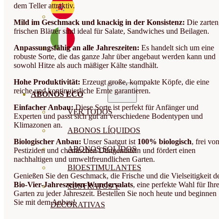
dem Teller attraktiv.
Mild im Geschmack und knackig in der Konsistenz:
Die zarten
frischen Blätter sind ideal für Salate, Sandwiches und Beilagen.
Anpassungsfähig an alle Jahreszeiten:
Es handelt sich um eine
robuste Sorte, die das ganze Jahr über angebaut werden kann und
sowohl Hitze als auch mäßiger Kälte standhält.
Hohe Produktivität:
Erzeugt große, kompakte Köpfe, die eine
reiche und kontinuierliche Ernte garantieren.
ABONOS ECO
Einfacher Anbau:
Diese Sorte ist perfekt für Anfänger und
VER TODOS
Experten und passt sich gut an verschiedene Bodentypen und
Klimazonen an.
ABONOS LÍQUIDOS
Biologischer Anbau:
Unser Saatgut ist
100% biologisch
, frei vo
ABONOS SOLIDOS
Pestiziden und chemischen Düngemitteln und fördert einen
nachhaltigen und umweltfreundlichen Garten.
BIOESTIMULANTES
Genießen Sie den Geschmack, die Frische und die Vielseitigkeit d
Bio-Vier-Jahreszeiten-Wundersalats
, eine perfekte Wahl für Ihr
SUSTRATOS Y
Garten zu jeder Jahreszeit. Bestellen Sie noch heute und beginnen
Sie mit dem Anbau!
DECORATIVAS