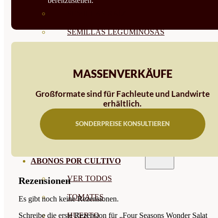
bereitzustellen.
SEMILLAS RAÍZ
SEMILLAS LEGUMINOSAS
MICROGREEN
CUBIERTAS VEGETALES
MASSENVERKÄUFE
TIRAS DE SEMILLAS
Großformate sind für Fachleute und Landwirte
erhältlich.
BOMBAS DE SEMILLAS
SONDERPREISE KONSULTIEREN
BANDEJAS Y SEMILLEROS
PROFESIONALES
ABONOS POR CULTIVO
VER TODOS
Rezensionen
TOMATES
Es gibt noch keine Rezensionen.
Schreibe die erste Rezension für „Four Seasons Wonder Salat
HUERTO