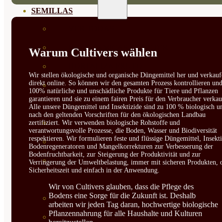
SEMILLAS
VER TODAS
BIODINÁMICAS DEMETER
Warum Cultivers wählen
HORTALIZA FRUTO
Wir stellen ökologische und organische Düngemittel her und verkauf
direkt online. So können wir den gesamten Prozess kontrollieren un
SEMILLAS HORTALIZA DE
100% natürliche und unschädliche Produkte für Tiere und Pflanzen
garantieren und sie zu einem fairen Preis für den Verbraucher verkau
HOJA
Alle unsere Düngemittel und Insektizide sind zu 100 % biologisch u
nach den geltenden Vorschriften für den ökologischen Landbau
SEMILLAS AROMÁTICAS
zertifiziert. Wir verwenden biologische Rohstoffe und
verantwortungsvolle Prozesse, die Boden, Wasser und Biodiversität
respektieren. Wir formulieren feste und flüssige Düngemittel, Insekti
SEMILLAS FLORES
Bodenregeneratoren und Mangelkorrekturen zur Verbesserung der
Bodenfruchtbarkeit, zur Steigerung der Produktivität und zur
SEMILLAS FLORES
Verringerung der Umweltbelastung, immer mit sicheren Produkten, 
Sicherheitszeit und einfach in der Anwendung.
COMESTIBLES
Wir von Cultivers glauben, dass die Pflege des
Bodens eine Sorge für die Zukunft ist. Deshalb
SEMILLAS TRADICIONALES
arbeiten wir jeden Tag daran, hochwertige biologische
Pflanzennahrung für alle Haushalte und Kulturen
SEMILLAS BRASICAS