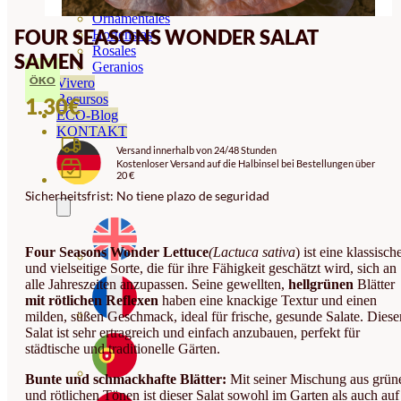
Orquideas
Ornamentales
FOUR SEASONS WONDER SALAT
Hortensias
Rosales
SAMEN
Geranios
ÖKO
Vivero
Recursos
1.30
€
ECO-Blog
KONTAKT
Versand innerhalb von 24/48 Stunden
Kostenloser Versand auf die Halbinsel bei Bestellungen über
20 €
Sicherheitsfrist: No tiene plazo de seguridad
Four Seasons Wonder Lettuce
(Lactuca sativa
) ist eine klassisch
und vielseitige Sorte, die für ihre Fähigkeit geschätzt wird, sich an
alle Jahreszeiten anzupassen. Seine gewellten,
hellgrünen
Blätter
mit rötlichen Reflexen
haben eine knackige Textur und einen
milden, süßen Geschmack, ideal für frische, gesunde Salate. Diese
Salat ist sehr ertragreich und einfach anzubauen, perfekt für
städtische und traditionelle Gärten.
Bunte und schmackhafte Blätter:
Mit seiner Mischung aus grün
und rötlichen Tönen ist dieser Salat sowohl im Garten als auch auf