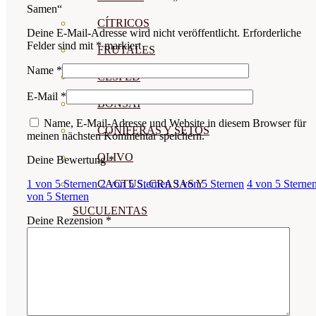
Samen“
CÍTRICOS
Deine E-Mail-Adresse wird nicht veröffentlicht.
Erforderliche
Felder sind mit
*
markiert
FRUTALES
Name
*
CÉSPED
E-Mail
*
BONSAI
Name, E-Mail-Adresse und Website in diesem Browser für
CONÍFERAS Y SETOS
meinen nächsten Kommentar speichern.
OLIVO
Deine Bewertung
*
1 von 5 Sternen
2 von 5 Sternen
3 von 5 Sternen
4 von 5 Sterne
CACTUS, CRASAS Y
von 5 Sternen
SUCULENTAS
Deine Rezension
*
PLANTAS DE INTERIOR
ORQUIDEAS
ORNAMENTALES