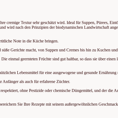
ihre cremige Textur sehr geschätzt wird. Ideal für Suppen, Pürees, Eint
ert und wird nach den Prinzipien der biodynamischen Landwirtschaft ang
etitliche Note in die Küche bringen.
e und süße Gerichte macht, von Suppen und Cremes bis hin zu Kuchen und
 Die einmal geernteten Früchte sind gut haltbar, so dass sie über einen 
m nützlichen Lebensmittel für eine ausgewogene und gesunde Ernährung
 Anfänger als auch für erfahrene Züchter.
respektiert, ohne Pestizide oder chemische Düngemittel, und der die Ar
bereichern Sie Ihre Rezepte mit seinem außergewöhnlichen Geschmack