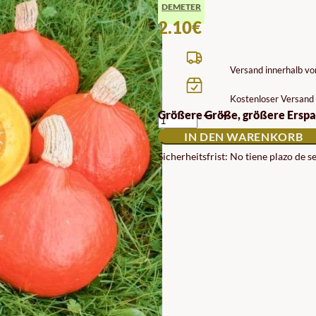
DEMETER
2.10
€
Versand innerhalb v
Kostenloser Versand 
ROTE
Größere Größe, größere Erspa
KURI
IN DEN WARENKORB
BIODYNAMISCHE
ROTE
Sicherheitsfrist: No tiene plazo de 
KURI
KÜRBISKERNE
DEMETER
MENGE