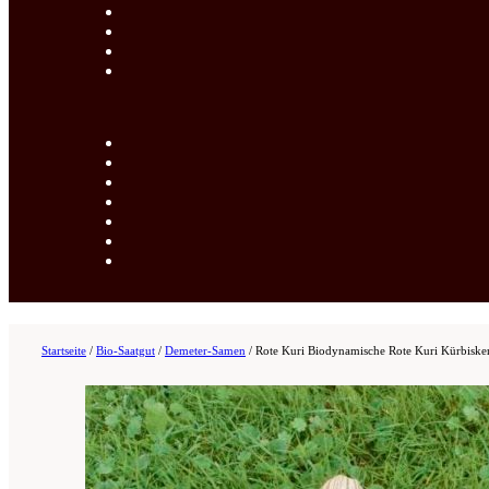
Startseite
/
Bio-Saatgut
/
Demeter-Samen
/
Rote Kuri Biodynamische Rote Kuri Kürbiske