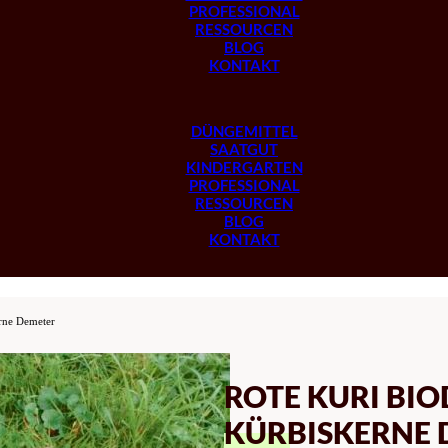
PROFESSIONAL
RESSOURCEN
BLOG
KONTAKT
DÜNGEMITTEL
SAATGUT
KINDERGARTEN
PROFESSIONAL
RESSOURCEN
BLOG
KONTAKT
rne Demeter
ROTE KURI BI
KÜRBISKERNE 