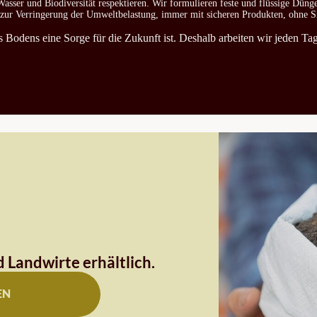
asser und Biodiversität respektieren. Wir formulieren feste und flüssige Düng
d zur Verringerung der Umweltbelastung, immer mit sicheren Produkten, ohne S
es Bodens eine Sorge für die Zukunft ist. Deshalb arbeiten wir jeden T
 Landwirte erhältlich.
EN