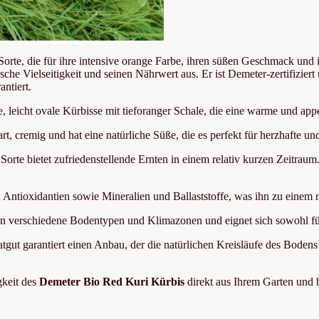
 Sorte, die für ihre intensive orange Farbe, ihren süßen Geschmack und 
ische Vielseitigkeit und seinen Nährwert aus. Er ist Demeter-zertifizi
ntiert.
, leicht ovale Kürbisse mit tieforanger Schale, die eine warme und app
zart, cremig und hat eine natürliche Süße, die es perfekt für herzhaft
Sorte bietet zufriedenstellende Ernten in einem relativ kurzen Zeitraum.
d Antioxidantien sowie Mineralien und Ballaststoffe, was ihn zu eine
an verschiedene Bodentypen und Klimazonen und eignet sich sowohl für
tgut garantiert einen Anbau, der die natürlichen Kreisläufe des Bodens 
gkeit des
Demeter Bio Red Kuri Kürbis
direkt aus Ihrem Garten und 