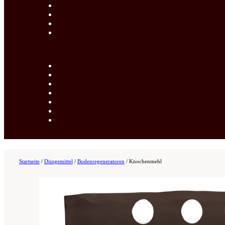
Startseite
/
Düngemittel
/
Bodenregeneratoren
/
Knochenmehl