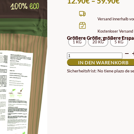
PRE
12.90
€
–
59.90
€
12.
BIS
Versand innerhalb v
59.
Kostenloser Versand 
Größere Größe, größere Erspa
1 KG
20 KG
5 KG
KNOCHENMEHL
MENGE
IN DEN WARENKORB
Sicherheitsfrist: No tiene plazo de 