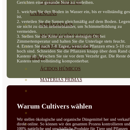
Gerichten eine gesunde Note zu verleihen.
CORRECTORES DE
1. weichen Sie den Boden in Wasser ein, bis er vollständig ges
CARENCIAS
ist.
2. verteilen Sie die Samen gleichmäßig auf dem Boden. Legen
ENRAIZANTES
sie nicht zu dicht nebeneinander, um Schimmelbildung zu
vermeiden.
MADURACIÓN Y ENGORDE
3. Stellen Sie die Kiste an einen sonnigen Ort bei
Zimmertemperatur und halten Sie die Unterlage stets feucht.
4. Ernten Sie nach 7-8 Tagen, wenn die Pflanzen etwa 5-10 c
REGENERADORES DEL
hoch sind. Schneiden Sie die Pflanzen knapp über dem Rand 
Kastens ab. Waschen Sie sie vor dem Verzehr gut. Die Reste d
SUELO
Kastens sind vollständig kompostierbar.
ÁCIDOS HÚMICOS
MATERIAS PRIMAS
PROTECCIÓN CULTIVOS Y
PLANTAS
Warum Cultivers wählen
PLANTAS INTERIOR
Wir stellen ökologische und organische Düngemittel her und verkauf
GROWPUNCH
direkt online. So können wir den gesamten Prozess kontrollieren un
100% natürliche und unschädliche Produkte für Tiere und Pflanzen