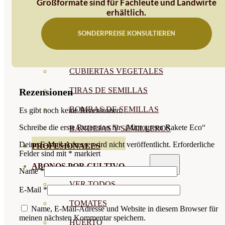
Großformate sind für Fachleute und Landwirte
erhältlich.
SEMILLAS RAÍZ
SEMILLAS LEGUMINOSAS
SONDERPREISE KONSULTIEREN
MICROGREEN
CUBIERTAS VEGETALES
TIRAS DE SEMILLAS
Rezensionen
BOMBAS DE SEMILLAS
Es gibt noch keine Rezensionen.
Schreibe die erste Rezension für „Microgreen Rakete Eco“
BANDEJAS Y SEMILLEROS
Deine E-Mail-Adresse wird nicht veröffentlicht.
Erforderliche
PROFESIONALES
Felder sind mit
*
markiert
ABONOS POR CULTIVO
Name
*
VER TODOS
E-Mail
*
TOMATES
Name, E-Mail-Adresse und Website in diesem Browser für
meinen nächsten Kommentar speichern.
HUERTO