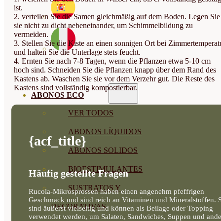
ist.
2. verteilen Sie die Samen gleichmäßig auf dem Boden. Legen Sie
sie nicht zu dicht nebeneinander, um Schimmelbildung zu
vermeiden.
3. Stellen Sie die Kiste an einen sonnigen Ort bei Zimmertemperat
und halten Sie die Unterlage stets feucht.
4. Ernten Sie nach 7-8 Tagen, wenn die Pflanzen etwa 5-10 cm
hoch sind. Schneiden Sie die Pflanzen knapp über dem Rand des
Kastens ab. Waschen Sie sie vor dem Verzehr gut. Die Reste des
Kastens sind vollständig kompostierbar.
ABONOS ECO
VER TODOS
ABONOS LÍQUIDOS
{acf_title}
ABONOS SOLIDOS
BIOESTIMULANTES
Häufig gestellte Fragen
SUSTRATOS Y
Rucola-Mikrosprossen haben einen angenehm pfeffrigen
Geschmack und sind reich an Vitaminen und Mineralstoffen. S
DECORATIVAS
sind äußerst vielseitig und können als Beilage oder Topping
verwendet werden, um Salaten, Sandwiches, Suppen und and