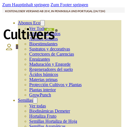
Zum Hauptinhalt springen
Zum Footer springen
KOSTENLOSER VERSAND AB 20 €, IN PENINSULA UND PORTUGAL (24/72H)
Abonos Eco
Ver Todos
Abonos Líquidos
Abonos Solidos
Bioestimulantes
0
Sustratos y decorativas
Correctores de Carencias
Enraizantes
Maduración y Engorde
Regeneradores del suelo
Ácidos húmicos
Materias primas
Protección Cultivos y Plantas
Plantas interior
GrowPunch
Semillas
Ver todas
Biodinámicas Demeter
Hortaliza Fruto
Semillas Hortaliza de Hoja
Semillas Aromáticas