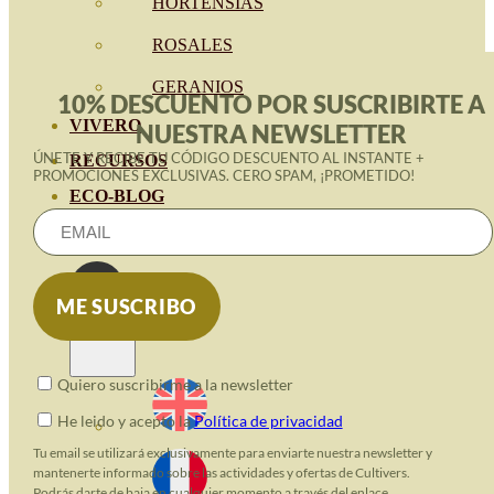
HORTENSIAS
ROSALES
GERANIOS
10% DESCUENTO POR SUSCRIBIRTE A
VIVERO
NUESTRA NEWSLETTER
ÚNETE Y RECIBE TU CÓDIGO DESCUENTO AL INSTANTE +
RECURSOS
PROMOCIONES EXCLUSIVAS. CERO SPAM, ¡PROMETIDO!
ECO-BLOG
KONTAKT
Quiero suscribirme a la newsletter
He leido y acepto la
Política de privacidad
Tu email se utilizará exclusivamente para enviarte nuestra newsletter y
mantenerte informado sobre las actividades y ofertas de Cultivers.
Podrás darte de baja en cualquier momento a través del enlace