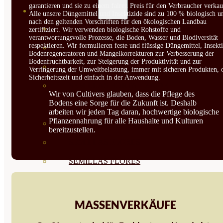
garantieren und sie zu einem fairen Preis für den Verbraucher verkau
SEMILLAS
Alle unsere Düngemittel und Insektizide sind zu 100 % biologisch u
nach den geltenden Vorschriften für den ökologischen Landbau
VER TODAS
zertifiziert. Wir verwenden biologische Rohstoffe und
verantwortungsvolle Prozesse, die Boden, Wasser und Biodiversität
respektieren. Wir formulieren feste und flüssige Düngemittel, Insekti
BIODINÁMICAS DEMETER
Bodenregeneratoren und Mangelkorrekturen zur Verbesserung der
Bodenfruchtbarkeit, zur Steigerung der Produktivität und zur
HORTALIZA FRUTO
Verringerung der Umweltbelastung, immer mit sicheren Produkten, 
Sicherheitszeit und einfach in der Anwendung.
SEMILLAS HORTALIZA DE
Wir von Cultivers glauben, dass die Pflege des
Bodens eine Sorge für die Zukunft ist. Deshalb
HOJA
arbeiten wir jeden Tag daran, hochwertige biologische
Pflanzennahrung für alle Haushalte und Kulturen
SEMILLAS AROMÁTICAS
bereitzustellen.
SEMILLAS FLORES
SEMILLAS FLORES
COMESTIBLES
SEMILLAS TRADICIONALES
MASSENVERKÄUFE
SEMILLAS BRASICAS