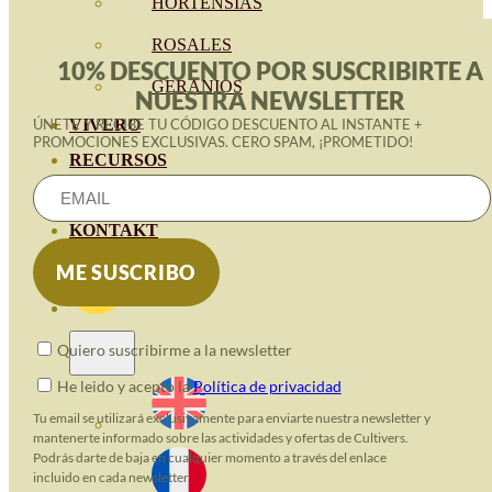
HORTENSIAS
ROSALES
10% DESCUENTO POR SUSCRIBIRTE A
GERANIOS
NUESTRA NEWSLETTER
VIVERO
ÚNETE Y RECIBE TU CÓDIGO DESCUENTO AL INSTANTE +
PROMOCIONES EXCLUSIVAS. CERO SPAM, ¡PROMETIDO!
RECURSOS
ECO-BLOG
KONTAKT
Quiero suscribirme a la newsletter
He leido y acepto la
Política de privacidad
Tu email se utilizará exclusivamente para enviarte nuestra newsletter y
mantenerte informado sobre las actividades y ofertas de Cultivers.
Podrás darte de baja en cualquier momento a través del enlace
incluido en cada newsletter.