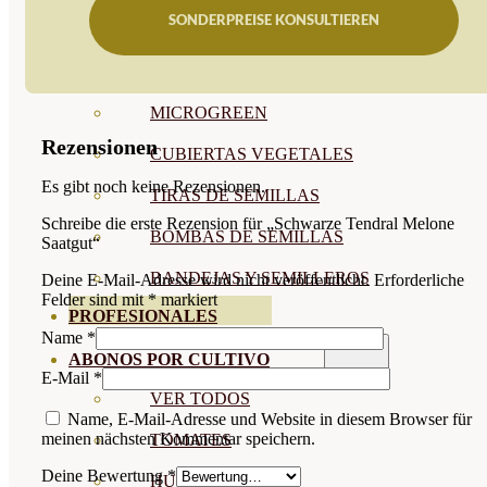
SONDERPREISE KONSULTIEREN
SEMILLAS RAÍZ
SEMILLAS LEGUMINOSAS
MICROGREEN
Rezensionen
CUBIERTAS VEGETALES
Es gibt noch keine Rezensionen.
TIRAS DE SEMILLAS
Schreibe die erste Rezension für „Schwarze Tendral Melone
BOMBAS DE SEMILLAS
Saatgut“
BANDEJAS Y SEMILLEROS
Deine E-Mail-Adresse wird nicht veröffentlicht.
Erforderliche
Felder sind mit
*
markiert
PROFESIONALES
Name
*
ABONOS POR CULTIVO
E-Mail
*
VER TODOS
Name, E-Mail-Adresse und Website in diesem Browser für
meinen nächsten Kommentar speichern.
TOMATES
Deine Bewertung
*
HUERTO