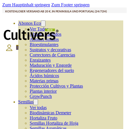
Zum Hauptinhalt springen
Zum Footer springen
KOSTENLOSER VERSAND AB 20 €, IN PENINSULA UND PORTUGAL (24/72H)
Abonos Eco
Ver Todos
Abonos Líquidos
Abonos Solidos
Bioestimulantes
0
Sustratos y decorativas
Correctores de Carencias
Enraizantes
Maduración y Engorde
Regeneradores del suelo
Ácidos húmicos
Materias primas
Protección Cultivos y Plantas
Plantas interior
GrowPunch
Semillas
Ver todas
Biodinámicas Demeter
Hortaliza Fruto
Semillas Hortaliza de Hoja
Semillas Aromáticas