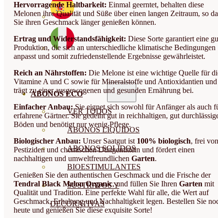
Hervorragende Haltbarkeit:
Einmal geerntet, behalten diese
Melonen ihre Qualität und Süße über einen langen Zeitraum, so da
Sie ihren Geschmack länger genießen können.
Ertrag und Widerstandsfähigkeit:
Diese Sorte garantiert eine gu
Produktion, die sich an unterschiedliche klimatische Bedingungen
anpasst und somit zufriedenstellende Ergebnisse gewährleistet.
Reich an Nährstoffen:
Die Melone ist eine wichtige Quelle für di
Vitamine A und C sowie für Mineralstoffe und Antioxidantien und
trägt zu einer ausgewogenen und gesunden Ernährung bei.
ABONOS ECO
Einfacher Anbau:
Sie eignet sich sowohl für Anfänger als auch f
VER TODOS
erfahrene Gärtner. Sie gedeiht gut in reichhaltigen, gut durchlässig
Böden und benötigt nur wenig Pflege.
ABONOS LÍQUIDOS
Biologischer Anbau:
Unser Saatgut ist
100% biologisch
, frei vo
ABONOS SOLIDOS
Pestiziden und chemischen Düngemitteln und fördert einen
nachhaltigen und umweltfreundlichen
Garten
.
BIOESTIMULANTES
Genießen Sie den authentischen Geschmack und die Frische der
Tendral Black Melon Organic
, und füllen Sie Ihren
Garten
mit
SUSTRATOS Y
Qualität und Tradition. Eine perfekte Wahl für alle, die Wert auf
Geschmack, Erhaltung und Nachhaltigkeit legen. Bestellen Sie no
DECORATIVAS
heute und genießen Sie diese exquisite Sorte!