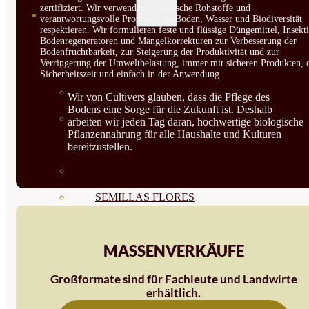
zertifiziert. Wir verwenden biologische Rohstoffe und
SEMILLAS
verantwortungsvolle Prozesse, die Boden, Wasser und Biodiversität
respektieren. Wir formulieren feste und flüssige Düngemittel, Insekti
VER TODAS
Bodenregeneratoren und Mangelkorrekturen zur Verbesserung der
Bodenfruchtbarkeit, zur Steigerung der Produktivität und zur
Verringerung der Umweltbelastung, immer mit sicheren Produkten, 
BIODINÁMICAS DEMETER
Sicherheitszeit und einfach in der Anwendung.
HORTALIZA FRUTO
Wir von Cultivers glauben, dass die Pflege des
Bodens eine Sorge für die Zukunft ist. Deshalb
SEMILLAS HORTALIZA DE
arbeiten wir jeden Tag daran, hochwertige biologische
Pflanzennahrung für alle Haushalte und Kulturen
HOJA
bereitzustellen.
SEMILLAS AROMÁTICAS
SEMILLAS FLORES
SEMILLAS FLORES
MASSENVERKÄUFE
COMESTIBLES
SEMILLAS TRADICIONALES
Großformate sind für Fachleute und Landwirte
erhältlich.
SEMILLAS BRASICAS