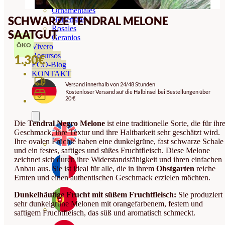
Orquideas
Ornamentales
SCHWARZE TENDRAL MELONE
Hortensias
Rosales
SAATGUT
Geranios
ÖKO
Vivero
Recursos
1.30
€
ECO-Blog
KONTAKT
Versand innerhalb von 24/48 Stunden
Kostenloser Versand auf die Halbinsel bei Bestellungen über
20 €
Die
Tendral Negro Melone
ist eine traditionelle Sorte, die für ihr
Geschmack, ihre Textur und ihre Haltbarkeit sehr geschätzt wird.
Ihre ovalen Früchte haben eine dunkelgrüne, fast schwarze Schale
und ein festes, saftiges und süßes Fruchtfleisch. Diese Melone
zeichnet sich durch ihre Widerstandsfähigkeit und ihren einfachen
Anbau aus. Sie ist ideal für alle, die in ihrem
Obstgarten
reiche
Ernten und einen authentischen Geschmack erzielen möchten.
Dunkelhäutige Frucht mit süßem Fruchtfleisch:
Sie produziert
sehr dunkelgrüne Melonen mit orangefarbenem, festem und
saftigem Fruchtfleisch, das süß und aromatisch schmeckt.