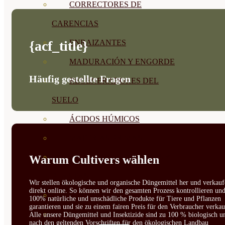
CORRECTORES DE
CARENCIAS
{acf_title}
ENRAIZANTES
MADURACIÓN Y ENGORDE
Häufig gestellte Fragen
REGENERADORES DEL
SUELO
ÁCIDOS HÚMICOS
MATERIAS PRIMAS
PROTECCIÓN CULTIVOS Y
Warum Cultivers wählen
PLANTAS
Wir stellen ökologische und organische Düngemittel her und verkauf
direkt online. So können wir den gesamten Prozess kontrollieren un
PLANTAS INTERIOR
100% natürliche und unschädliche Produkte für Tiere und Pflanzen
garantieren und sie zu einem fairen Preis für den Verbraucher verkau
GROWPUNCH
Alle unsere Düngemittel und Insektizide sind zu 100 % biologisch u
nach den geltenden Vorschriften für den ökologischen Landbau