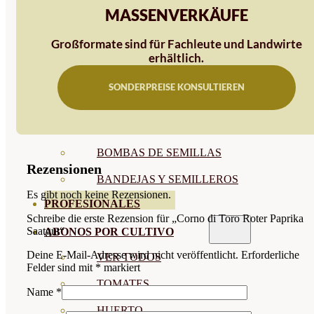
MASSENVERKÄUFE
SEMILLAS RAÍZ
Großformate sind für Fachleute und Landwirte
SEMILLAS LEGUMINOSAS
erhältlich.
MICROGREEN
SONDERPREISE KONSULTIEREN
CUBIERTAS VEGETALES
TIRAS DE SEMILLAS
BOMBAS DE SEMILLAS
Rezensionen
BANDEJAS Y SEMILLEROS
Es gibt noch keine Rezensionen.
PROFESIONALES
Schreibe die erste Rezension für „Corno di Toro Roter Paprika
Saatgut“
ABONOS POR CULTIVO
Deine E-Mail-Adresse wird nicht veröffentlicht.
Erforderliche
VER TODOS
Felder sind mit
*
markiert
TOMATES
Name
*
HUERTO