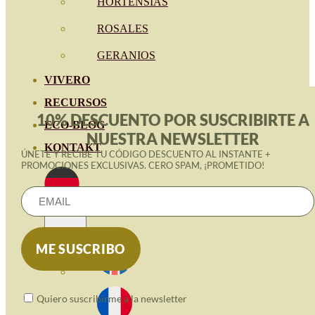
HORTENSIAS
ROSALES
GERANIOS
VIVERO
RECURSOS
10% DESCUENTO POR SUSCRIBIRTE A
ECO-BLOG
NUESTRA NEWSLETTER
KONTAKT
ÚNETE Y RECIBE TU CÓDIGO DESCUENTO AL INSTANTE +
PROMOCIONES EXCLUSIVAS. CERO SPAM, ¡PROMETIDO!
Quiero suscribirme a la newsletter