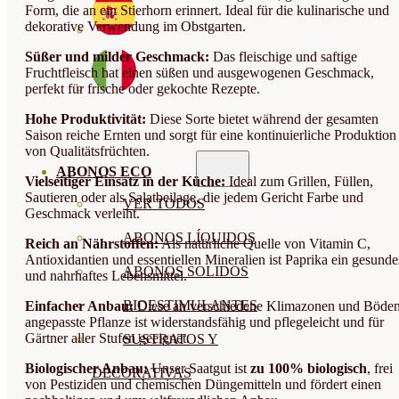
Form, die an ein Stierhorn erinnert. Ideal für die kulinarische und
dekorative Verwendung im Obstgarten.
Süßer und milder Geschmack:
Das fleischige und saftige
Fruchtfleisch hat einen süßen und ausgewogenen Geschmack,
perfekt für frische oder gekochte Rezepte.
Hohe Produktivität:
Diese Sorte bietet während der gesamten
Saison reiche Ernten und sorgt für eine kontinuierliche Produktion
von Qualitätsfrüchten.
ABONOS ECO
Vielseitiger Einsatz in der Küche:
Ideal zum Grillen, Füllen,
Sautieren oder als Salatbeilage, die jedem Gericht Farbe und
VER TODOS
Geschmack verleiht.
ABONOS LÍQUIDOS
Reich an Nährstoffen:
Als natürliche Quelle von Vitamin C,
Antioxidantien und essentiellen Mineralien ist Paprika ein gesunde
ABONOS SOLIDOS
und nahrhaftes Lebensmittel.
BIOESTIMULANTES
Einfacher Anbau:
Diese an verschiedene Klimazonen und Böde
angepasste Pflanze ist widerstandsfähig und pflegeleicht und für
Gärtner aller Stufen geeignet.
SUSTRATOS Y
Biologischer Anbau:
Unser Saatgut ist
zu 100% biologisch
, frei
DECORATIVAS
von Pestiziden und chemischen Düngemitteln und fördert einen