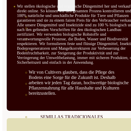
SEMILLAS
Wir stellen ökologische und organische Düngemittel her und verkauf
direkt online. So können wir den gesamten Prozess kontrollieren un
100% natürliche und unschädliche Produkte für Tiere und Pflanzen
VER TODAS
garantieren und sie zu einem fairen Preis für den Verbraucher verkau
Alle unsere Düngemittel und Insektizide sind zu 100 % biologisch u
BIODINÁMICAS DEMETER
nach den geltenden Vorschriften für den ökologischen Landbau
zertifiziert. Wir verwenden biologische Rohstoffe und
HORTALIZA FRUTO
verantwortungsvolle Prozesse, die Boden, Wasser und Biodiversität
respektieren. Wir formulieren feste und flüssige Düngemittel, Insekti
Bodenregeneratoren und Mangelkorrekturen zur Verbesserung der
SEMILLAS HORTALIZA DE
Bodenfruchtbarkeit, zur Steigerung der Produktivität und zur
Verringerung der Umweltbelastung, immer mit sicheren Produkten, 
HOJA
Sicherheitszeit und einfach in der Anwendung.
Wir von Cultivers glauben, dass die Pflege des
SEMILLAS AROMÁTICAS
Bodens eine Sorge für die Zukunft ist. Deshalb
arbeiten wir jeden Tag daran, hochwertige biologische
SEMILLAS FLORES
Pflanzennahrung für alle Haushalte und Kulturen
bereitzustellen.
SEMILLAS FLORES
COMESTIBLES
SEMILLAS TRADICIONALES
SEMILLAS BRASICAS