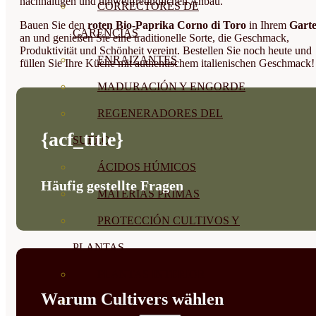
nachhaltigen und umweltfreundlichen Anbau.
CORRECTORES DE
Bauen Sie den
roten Bio-Paprika Corno di Toro
in Ihrem
Gart
CARENCIAS
an und genießen Sie eine traditionelle Sorte, die Geschmack,
Produktivität und Schönheit vereint. Bestellen Sie noch heute und
ENRAIZANTES
füllen Sie Ihre Küche mit authentischem italienischen Geschmack!
MADURACIÓN Y ENGORDE
REGENERADORES DEL
{acf_title}
SUELO
ÁCIDOS HÚMICOS
Häufig gestellte Fragen
MATERIAS PRIMAS
PROTECCIÓN CULTIVOS Y
PLANTAS
PLANTAS INTERIOR
Warum Cultivers wählen
GROWPUNCH