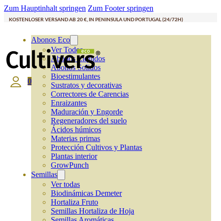
Zum Hauptinhalt springen
Zum Footer springen
KOSTENLOSER VERSAND AB 20 €, IN PENINSULA UND PORTUGAL (24/72H)
Abonos Eco
Ver Todos
Abonos Líquidos
Abonos Solidos
Bioestimulantes
0
Sustratos y decorativas
Correctores de Carencias
Enraizantes
Maduración y Engorde
Regeneradores del suelo
Ácidos húmicos
Materias primas
Protección Cultivos y Plantas
Plantas interior
GrowPunch
Semillas
Ver todas
Biodinámicas Demeter
Hortaliza Fruto
Semillas Hortaliza de Hoja
Semillas Aromáticas