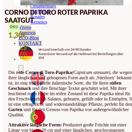
Orquideas
Ornamentales
CORNO DI TORO ROTER PAPRIKA
Hortensias
Rosales
SAATGUT
Geranios
ÖKO
Vivero
Recursos
1.30
€
ECO-Blog
KONTAKT
Versand innerhalb von 24/48 Stunden
Kostenloser Versand auf die Halbinsel bei Bestellungen über
20 €
Die
rote Corno di Toro-Paprika
(Capsicum annuum
), die wegen
ihrer länglichen und gebogenen Form auch als ‚Stierhorn‘ bekannt
ist, ist eine traditionelle italienische Sorte, die für ihren
süßen
Geschmack
und ihre fleischige Textur geschätzt wird. Mit ihrer
leuchtend roten Farbe im reifen Zustand ist diese Paprika ideal für
den Frischverzehr in Salaten, gebraten, gefüllt oder in Eintöpfen. S
ist eine ertragreiche und widerstandsfähige Pflanze, perfekt für den
Garten
und für den Genuss von Paprika von außergewöhnlicher
Qualität.
Attraktive längliche Form:
Produziert große Früchte mit einer
Länge von bis zu 20 cm und einer länglichen, geschwungenen