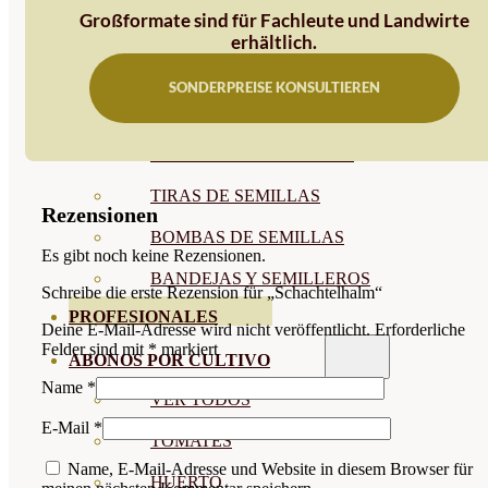
Großformate sind für Fachleute und Landwirte
SEMILLAS RAÍZ
erhältlich.
SEMILLAS LEGUMINOSAS
SONDERPREISE KONSULTIEREN
MICROGREEN
CUBIERTAS VEGETALES
TIRAS DE SEMILLAS
Rezensionen
BOMBAS DE SEMILLAS
Es gibt noch keine Rezensionen.
BANDEJAS Y SEMILLEROS
Schreibe die erste Rezension für „Schachtelhalm“
PROFESIONALES
Deine E-Mail-Adresse wird nicht veröffentlicht.
Erforderliche
Felder sind mit
*
markiert
ABONOS POR CULTIVO
Name
*
VER TODOS
E-Mail
*
TOMATES
Name, E-Mail-Adresse und Website in diesem Browser für
HUERTO