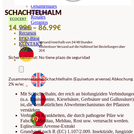
Orquideas
Ornamentales
SCHACHTELHALM
Hortensias
Rosales
ECOCERT
Geranios
PREISSPANNE:
14.99
€
–
86.99
€
Vivero
Recursos
14.99€
ECO-Blog
Versand innerhalb von 24/48 Stunden
BIS
KONTAKT
Kostenloser Versand auf die Halbinsel bei Bestellungen über
20 €
86.99€
Sicherheitsfrist: No tiene plazo de seguridad
Zusammensetzung: Schachtelhalm (Equisetum arvense) Abkochung
2% w/w;
Mit Schachtelhalm, der reich an biofungiziden Verbindunge
(u.a. Equisetonine, Kieselsäure, Gerbsäure und Gallussäure)
ist, die den natürlichen Abwehrmechanismus der Pflanzen
verstärken.
Verhindert Krankheiten, die durch pathogene Pilze wie
Falscher Mehltau, Mehltau, Rost usw. verursacht werden.
Equisentum Arvense-Extrakt
Grundstoff nach R (EC) 1.107/2.009. Insektizide, fungizide