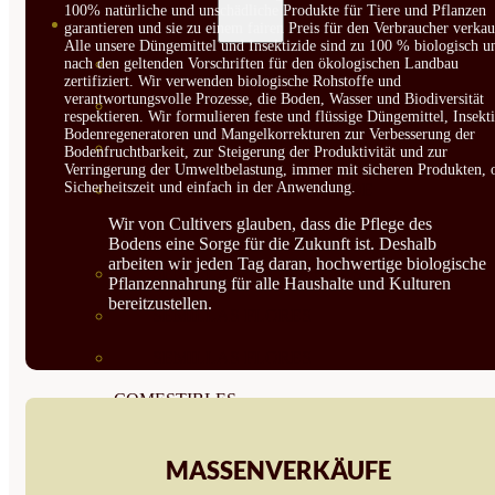
100% natürliche und unschädliche Produkte für Tiere und Pflanzen
SEMILLAS
garantieren und sie zu einem fairen Preis für den Verbraucher verkau
Alle unsere Düngemittel und Insektizide sind zu 100 % biologisch u
VER TODAS
nach den geltenden Vorschriften für den ökologischen Landbau
zertifiziert. Wir verwenden biologische Rohstoffe und
verantwortungsvolle Prozesse, die Boden, Wasser und Biodiversität
BIODINÁMICAS DEMETER
respektieren. Wir formulieren feste und flüssige Düngemittel, Insekti
Bodenregeneratoren und Mangelkorrekturen zur Verbesserung der
HORTALIZA FRUTO
Bodenfruchtbarkeit, zur Steigerung der Produktivität und zur
Verringerung der Umweltbelastung, immer mit sicheren Produkten, 
Sicherheitszeit und einfach in der Anwendung.
SEMILLAS HORTALIZA DE
Wir von Cultivers glauben, dass die Pflege des
HOJA
Bodens eine Sorge für die Zukunft ist. Deshalb
arbeiten wir jeden Tag daran, hochwertige biologische
SEMILLAS AROMÁTICAS
Pflanzennahrung für alle Haushalte und Kulturen
bereitzustellen.
SEMILLAS FLORES
SEMILLAS FLORES
COMESTIBLES
SEMILLAS TRADICIONALES
MASSENVERKÄUFE
SEMILLAS BRASICAS