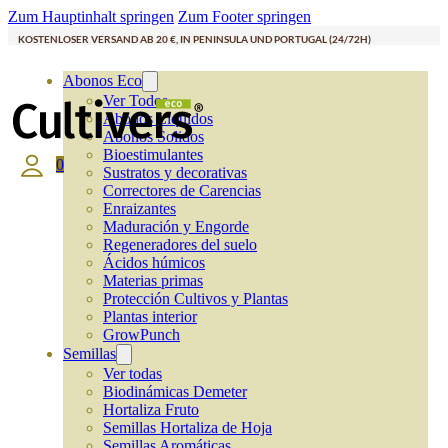
Zum Hauptinhalt springen
Zum Footer springen
KOSTENLOSER VERSAND AB 20 €, IN PENINSULA UND PORTUGAL (24/72H)
Abonos Eco
Ver Todos
Abonos Líquidos
Abonos Solidos
Bioestimulantes
0
Sustratos y decorativas
Correctores de Carencias
Enraizantes
Maduración y Engorde
Regeneradores del suelo
Ácidos húmicos
Materias primas
Protección Cultivos y Plantas
Plantas interior
GrowPunch
Semillas
Ver todas
Biodinámicas Demeter
Hortaliza Fruto
Semillas Hortaliza de Hoja
Semillas Aromáticas