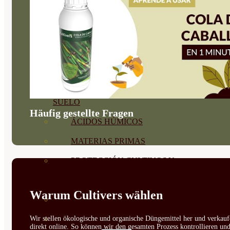
CORRECTORES DE
CARENCIAS
ENRAIZANTES
MADURACIÓN Y ENGORDE
REGENERADORES DEL
SUELO
Häufig gestellte Fragen
ÁCIDOS HÚMICOS
MATERIAS PRIMAS
PROTECCIÓN CULTIVOS Y
PLANTAS
Warum Cultivers wählen
PLANTAS INTERIOR
GROWPUNCH
Wir stellen ökologische und organische Düngemittel her und verkauf
direkt online. So können wir den gesamten Prozess kontrollieren un