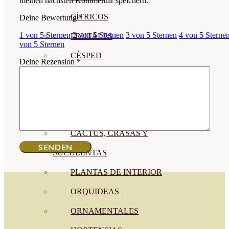
meinen nächsten Kommentar speichern.
CÍTRICOS
Deine Bewertung
*
1 von 5 Sternen
2 von 5 Sternen
3 von 5 Sternen
4 von 5 Sterne
FRUTALES
von 5 Sternen
CÉSPED
Deine Rezension
*
BONSAI
CONÍFERAS Y SETOS
OLIVO
CACTUS, CRASAS Y
SUCULENTAS
PLANTAS DE INTERIOR
ORQUIDEAS
ORNAMENTALES