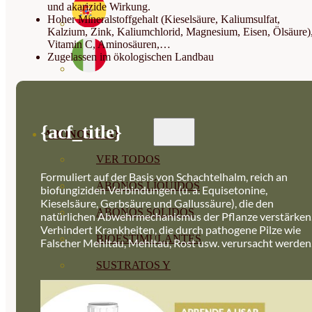
und akarizide Wirkung.
Hoher Mineralstoffgehalt (Kieselsäure, Kaliumsulfat,
Kalzium, Zink, Kaliumchlorid, Magnesium, Eisen, Ölsäure)
Vitamin C, Aminosäuren,…
Zugelassen im ökologischen Landbau
{acf_title}
ABONOS ECO
VER TODOS
Formuliert auf der Basis von Schachtelhalm, reich an
ABONOS LÍQUIDOS
biofungiziden Verbindungen (u. a. Equisetonine,
Kieselsäure, Gerbsäure und Gallussäure), die den
ABONOS SOLIDOS
natürlichen Abwehrmechanismus der Pflanze verstärken
Verhindert Krankheiten, die durch pathogene Pilze wie
BIOESTIMULANTES
Falscher Mehltau, Mehltau, Rost usw. verursacht werden
SUSTRATOS Y
DECORATIVAS