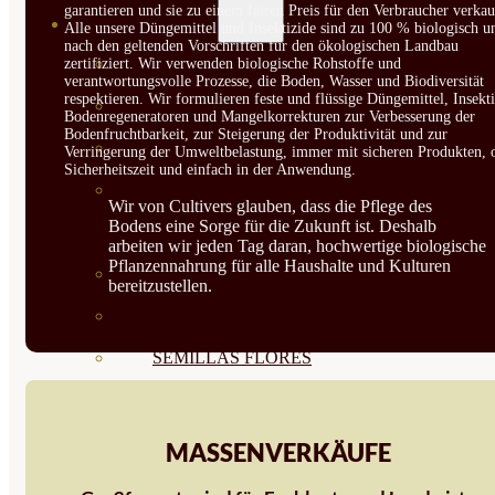
garantieren und sie zu einem fairen Preis für den Verbraucher verkau
SEMILLAS
Alle unsere Düngemittel und Insektizide sind zu 100 % biologisch u
nach den geltenden Vorschriften für den ökologischen Landbau
VER TODAS
zertifiziert. Wir verwenden biologische Rohstoffe und
verantwortungsvolle Prozesse, die Boden, Wasser und Biodiversität
respektieren. Wir formulieren feste und flüssige Düngemittel, Insekti
BIODINÁMICAS DEMETER
Bodenregeneratoren und Mangelkorrekturen zur Verbesserung der
Bodenfruchtbarkeit, zur Steigerung der Produktivität und zur
HORTALIZA FRUTO
Verringerung der Umweltbelastung, immer mit sicheren Produkten, 
Sicherheitszeit und einfach in der Anwendung.
SEMILLAS HORTALIZA DE
Wir von Cultivers glauben, dass die Pflege des
Bodens eine Sorge für die Zukunft ist. Deshalb
HOJA
arbeiten wir jeden Tag daran, hochwertige biologische
Pflanzennahrung für alle Haushalte und Kulturen
SEMILLAS AROMÁTICAS
bereitzustellen.
SEMILLAS FLORES
SEMILLAS FLORES
COMESTIBLES
SEMILLAS TRADICIONALES
MASSENVERKÄUFE
SEMILLAS BRASICAS