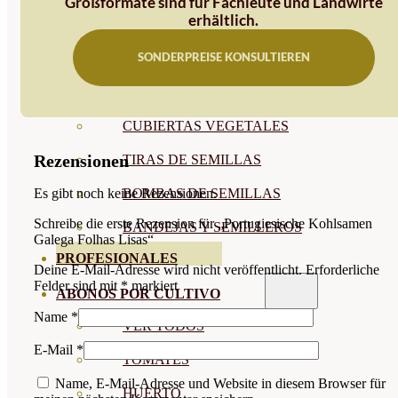
Großformate sind für Fachleute und Landwirte
erhältlich.
SEMILLAS RAÍZ
SONDERPREISE KONSULTIEREN
SEMILLAS LEGUMINOSAS
MICROGREEN
CUBIERTAS VEGETALES
Rezensionen
TIRAS DE SEMILLAS
BOMBAS DE SEMILLAS
Es gibt noch keine Rezensionen.
Schreibe die erste Rezension für „Portugiesische Kohlsamen
BANDEJAS Y SEMILLEROS
Galega Folhas Lisas“
PROFESIONALES
Deine E-Mail-Adresse wird nicht veröffentlicht.
Erforderliche
Felder sind mit
*
markiert
ABONOS POR CULTIVO
Name
*
VER TODOS
E-Mail
*
TOMATES
Name, E-Mail-Adresse und Website in diesem Browser für
HUERTO