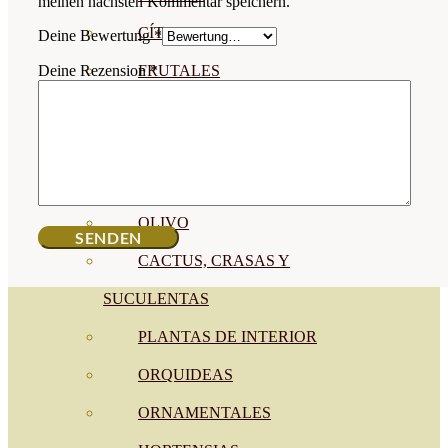
meinen nächsten Kommentar speichern.
CÍTRICOS
Deine Bewertung
*
FRUTALES
Deine Rezension
*
CÉSPED
BONSAI
CONÍFERAS Y SETOS
OLIVO
CACTUS, CRASAS Y
SUCULENTAS
PLANTAS DE INTERIOR
ORQUIDEAS
ORNAMENTALES