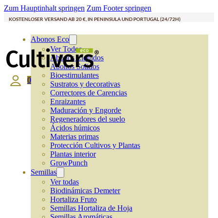
Zum Hauptinhalt springen
Zum Footer springen
KOSTENLOSER VERSAND AB 20 €, IN PENINSULA UND PORTUGAL (24/72H)
Abonos Eco
Ver Todos
Abonos Líquidos
Abonos Solidos
Bioestimulantes
0
Sustratos y decorativas
Correctores de Carencias
Enraizantes
Maduración y Engorde
Regeneradores del suelo
Ácidos húmicos
Materias primas
Protección Cultivos y Plantas
Plantas interior
GrowPunch
Semillas
Ver todas
Biodinámicas Demeter
Hortaliza Fruto
Semillas Hortaliza de Hoja
Semillas Aromáticas