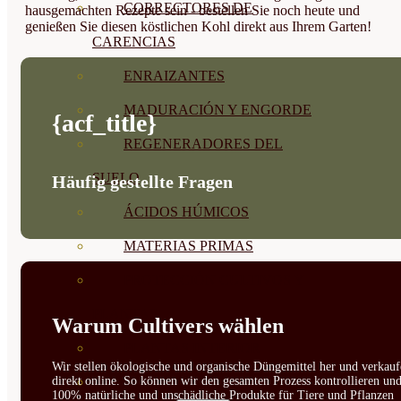
CORRECTORES DE
hausgemachten Rezepte sein - bestellen Sie noch heute und
genießen Sie diesen köstlichen Kohl direkt aus Ihrem Garten!
CARENCIAS
ENRAIZANTES
MADURACIÓN Y ENGORDE
{acf_title}
REGENERADORES DEL
SUELO
Häufig gestellte Fragen
ÁCIDOS HÚMICOS
MATERIAS PRIMAS
PROTECCIÓN CULTIVOS Y
PLANTAS
Warum Cultivers wählen
PLANTAS INTERIOR
Wir stellen ökologische und organische Düngemittel her und verkauf
direkt online. So können wir den gesamten Prozess kontrollieren un
GROWPUNCH
100% natürliche und unschädliche Produkte für Tiere und Pflanzen