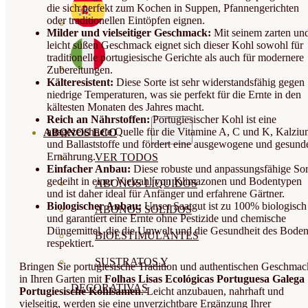
die sich perfekt zum Kochen in Suppen, Pfannengerichten
oder traditionellen Eintöpfen eignen.
Milder und vielseitiger Geschmack:
Mit seinem zarten un
leicht süßen Geschmack eignet sich dieser Kohl sowohl für
traditionelle portugiesische Gerichte als auch für modernere
Zubereitungen.
Kälteresistent:
Diese Sorte ist sehr widerstandsfähig gegen
niedrige Temperaturen, was sie perfekt für die Ernte in den
kältesten Monaten des Jahres macht.
Reich an Nährstoffen:
Portugiesischer Kohl ist eine
ausgezeichnete Quelle für die Vitamine A, C und K, Kalzi
ABONOS ECO
und Ballaststoffe und fördert eine ausgewogene und gesund
Ernährung.
VER TODOS
Einfacher Anbau:
Diese robuste und anpassungsfähige Sor
gedeiht in einer Vielzahl von Klimazonen und Bodentypen
ABONOS LÍQUIDOS
und ist daher ideal für Anfänger und erfahrene Gärtner.
Biologischer Anbau:
Unser Saatgut ist zu 100% biologisch
ABONOS SOLIDOS
und garantiert eine Ernte ohne Pestizide und chemische
Düngemittel, die die Umwelt und die Gesundheit des Bode
BIOESTIMULANTES
respektiert.
SUSTRATOS Y
Bringen Sie portugiesische Tradition und authentischen Geschmac
in Ihren Garten mit
Folhas Lisas Ecológicas Portuguesa Galega
DECORATIVAS
Portugiesische Kohlsamen
. Leicht anzubauen, nahrhaft und
vielseitig, werden sie eine unverzichtbare Ergänzung Ihrer