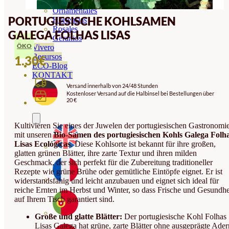
Orquideas
Ornamentales
PORTUGIESISCHE KOHLSAMEN
Hortensias
Rosales
GALEGA FOLHAS LISAS
Geranios
ÖKO
Vivero
Recursos
1.30
€
ECO-Blog
KONTAKT
Versand innerhalb von 24/48 Stunden
Kostenloser Versand auf die Halbinsel bei Bestellungen über
20 €
Kultivieren Sie eines der Juwelen der portugiesischen Gastronomi
mit unseren
Bio-Samen des portugiesischen Kohls Galega Folh
Lisas Ecológicas
. Diese Kohlsorte ist bekannt für ihre großen,
glatten grünen Blätter, ihre zarte Textur und ihren milden
Geschmack, der sich perfekt für die Zubereitung traditioneller
Rezepte wie grüne Brühe oder gemütliche Eintöpfe eignet. Er ist
widerstandsfähig und leicht anzubauen und eignet sich ideal für
reiche Ernten im Herbst und Winter, so dass Frische und Gesundhe
auf Ihrem Tisch garantiert sind.
Große und glatte Blätter:
Der portugiesische Kohl Folhas
Lisas Galega hat grüne, zarte Blätter ohne ausgeprägte Ader