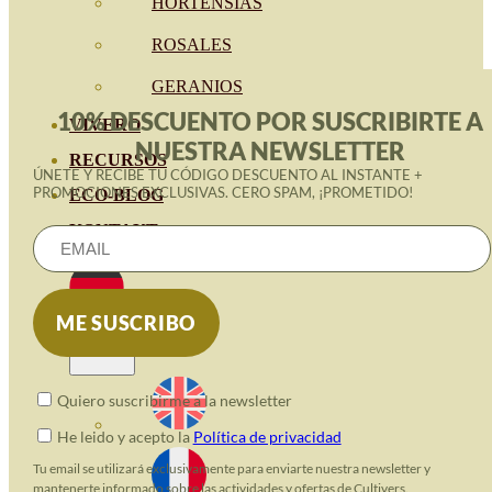
HORTENSIAS
ROSALES
GERANIOS
10% DESCUENTO POR SUSCRIBIRTE A
VIVERO
NUESTRA NEWSLETTER
RECURSOS
ÚNETE Y RECIBE TU CÓDIGO DESCUENTO AL INSTANTE +
PROMOCIONES EXCLUSIVAS. CERO SPAM, ¡PROMETIDO!
ECO-BLOG
KONTAKT
Quiero suscribirme a la newsletter
He leido y acepto la
Política de privacidad
Tu email se utilizará exclusivamente para enviarte nuestra newsletter y
mantenerte informado sobre las actividades y ofertas de Cultivers.