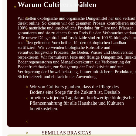
Warum Cultivers wählen
SEMILLAS
VER TODAS
Wir stellen ökologische und organische Düngemittel her und verkauf
direkt online. So können wir den gesamten Prozess kontrollieren un
100% natürliche und unschädliche Produkte für Tiere und Pflanzen
BIODINÁMICAS DEMETER
garantieren und sie zu einem fairen Preis für den Verbraucher verkau
Alle unsere Düngemittel und Insektizide sind zu 100 % biologisch u
HORTALIZA FRUTO
nach den geltenden Vorschriften für den ökologischen Landbau
zertifiziert. Wir verwenden biologische Rohstoffe und
SEMILLAS HORTALIZA DE
verantwortungsvolle Prozesse, die Boden, Wasser und Biodiversität
respektieren. Wir formulieren feste und flüssige Düngemittel, Insekti
Bodenregeneratoren und Mangelkorrekturen zur Verbesserung der
HOJA
Bodenfruchtbarkeit, zur Steigerung der Produktivität und zur
Verringerung der Umweltbelastung, immer mit sicheren Produkten, 
SEMILLAS AROMÁTICAS
Sicherheitszeit und einfach in der Anwendung.
Wir von Cultivers glauben, dass die Pflege des
SEMILLAS FLORES
Bodens eine Sorge für die Zukunft ist. Deshalb
arbeiten wir jeden Tag daran, hochwertige biologische
SEMILLAS FLORES
Pflanzennahrung für alle Haushalte und Kulturen
bereitzustellen.
COMESTIBLES
SEMILLAS TRADICIONALES
SEMILLAS BRASICAS