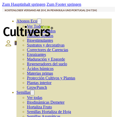
Zum Hauptinhalt springen
Zum Footer springen
KOSTENLOSER VERSAND AB 20 €, IN PENINSULA UND PORTUGAL (24/72H)
Abonos Eco
Ver Todos
Abonos Líquidos
Abonos Solidos
Bioestimulantes
0
Sustratos y decorativas
Correctores de Carencias
Enraizantes
Maduración y Engorde
Regeneradores del suelo
Ácidos húmicos
Materias primas
Protección Cultivos y Plantas
Plantas interior
GrowPunch
Semillas
Ver todas
Biodinámicas Demeter
Hortaliza Fruto
Semillas Hortaliza de Hoja
Semillas Aromáticas