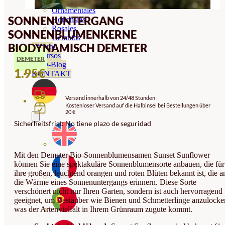
Orquideas
Ornamentales
SONNENUNTERGANG
Hortensias
Rosales
SONNENBLUMENKERNE
Geranios
BIODYNAMISCH DEMETER
Vivero
Recursos
DEMETER
ECO-Blog
1.95
€
KONTAKT
Versand innerhalb von 24/48 Stunden
Kostenloser Versand auf die Halbinsel bei Bestellungen über
20 €
Sicherheitsfrist: No tiene plazo de seguridad
Mit den Demeter Bio-Sonnenblumensamen Sunset Sunflower
können Sie eine spektakuläre Sonnenblumensorte anbauen, die für
ihre großen, leuchtend orangen und roten Blüten bekannt ist, die a
die Wärme eines Sonnenuntergangs erinnern. Diese Sorte
verschönert nicht nur Ihren Garten, sondern ist auch hervorragend
geeignet, um Bestäuber wie Bienen und Schmetterlinge anzulocke
was der Artenvielfalt in Ihrem Grünraum zugute kommt.