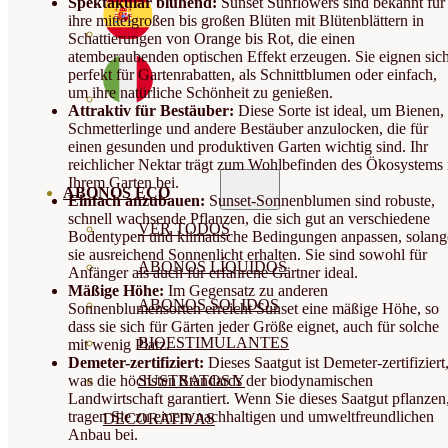
Spektakulär blühend:
Sunset Sunflowers sind bekannt für
ihre mittelgroßen bis großen Blüten mit Blütenblättern in
Schattierungen von Orange bis Rot, die einen
atemberaubenden optischen Effekt erzeugen. Sie eignen sic
perfekt für Gartenrabatten, als Schnittblumen oder einfach,
um ihre natürliche Schönheit zu genießen.
Attraktiv für Bestäuber:
Diese Sorte ist ideal, um Bienen,
Schmetterlinge und andere Bestäuber anzulocken, die für
einen gesunden und produktiven Garten wichtig sind. Ihr
reichlicher Nektar trägt zum Wohlbefinden des Ökosystems 
Ihrem Garten bei.
ABONOS ECO
Einfach anzubauen:
Sunset-Sonnenblumen sind robuste,
schnell wachsende Pflanzen, die sich gut an verschiedene
VER TODOS
Bodentypen und klimatische Bedingungen anpassen, solang
sie ausreichend Sonnenlicht erhalten. Sie sind sowohl für
ABONOS LÍQUIDOS
Anfänger als auch für erfahrene Gärtner ideal.
Mäßige Höhe:
Im Gegensatz zu anderen
ABONOS SOLIDOS
Sonnenblumensorten erreicht Sunset eine mäßige Höhe, so
dass sie sich für Gärten jeder Größe eignet, auch für solche
BIOESTIMULANTES
mit wenig Platz.
Demeter-zertifiziert:
Dieses Saatgut ist Demeter-zertifiziert
was die höchsten Standards der biodynamischen
SUSTRATOS Y
Landwirtschaft garantiert. Wenn Sie dieses Saatgut pflanzen
tragen Sie zu einem nachhaltigen und umweltfreundlichen
DECORATIVAS
Anbau bei.