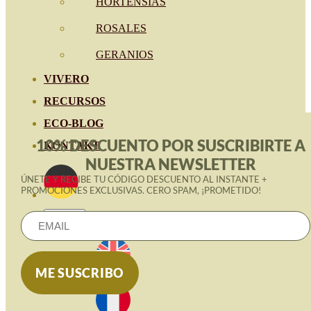
HORTENSIAS
ROSALES
GERANIOS
VIVERO
RECURSOS
ECO-BLOG
10% DESCUENTO POR SUSCRIBIRTE A
KONTAKT
NUESTRA NEWSLETTER
ÚNETE Y RECIBE TU CÓDIGO DESCUENTO AL INSTANTE +
PROMOCIONES EXCLUSIVAS. CERO SPAM, ¡PROMETIDO!