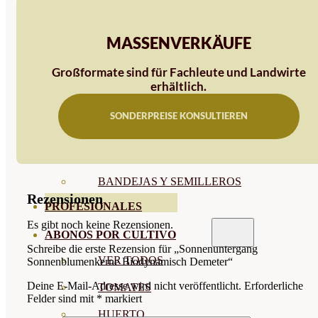
SEMILLAS RAÍZ
MASSENVERKÄUFE
SEMILLAS LEGUMINOSAS
Großformate sind für Fachleute und Landwirte
MICROGREEN
erhältlich.
CUBIERTAS VEGETALES
SONDERPREISE KONSULTIEREN
TIRAS DE SEMILLAS
BOMBAS DE SEMILLAS
BANDEJAS Y SEMILLEROS
Rezensionen
PROFESIONALES
Es gibt noch keine Rezensionen.
ABONOS POR CULTIVO
Schreibe die erste Rezension für „Sonnenuntergang
VER TODOS
Sonnenblumenkerne Biodynamisch Demeter“
Deine E-Mail-Adresse wird nicht veröffentlicht.
Erforderliche
TOMATES
Felder sind mit
*
markiert
HUERTO