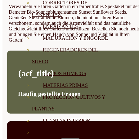
CORRECTORES DE
Verwandeln Sie Ihren Garten in ein farbenfrohes Spektakel mit de
Demeter Bio-Sonnenblumensamen Sunset Sunflower Seeds.
CARENCIAS
Genießen Sie strahlende Blumen, die nicht nur Ihren Raum
verschönern, sondern auch die Artenvielfalt und das natürliche
ENRAIZANTES
Gleichgewicht Ihres Gartens unterstützen. Bestellen Sie noch heut
und bringen Sie einen Hauch von Sonne und Vitalität in Ihren
MADURACIÓN Y ENGORDE
Garten!
REGENERADORES DEL
SUELO
{acf_title}
ÁCIDOS HÚMICOS
MATERIAS PRIMAS
Häufig gestellte Fragen
PROTECCIÓN CULTIVOS Y
PLANTAS
PLANTAS INTERIOR
GROWPUNCH