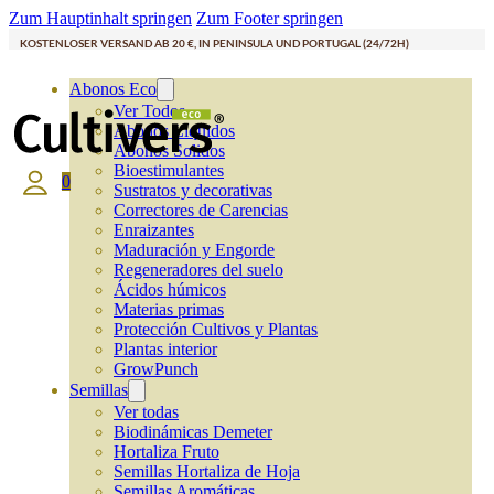
Zum Hauptinhalt springen
Zum Footer springen
KOSTENLOSER VERSAND AB 20 €, IN PENINSULA UND PORTUGAL (24/72H)
Abonos Eco
Ver Todos
Abonos Líquidos
Abonos Solidos
Bioestimulantes
0
Sustratos y decorativas
Correctores de Carencias
Enraizantes
Maduración y Engorde
Regeneradores del suelo
Ácidos húmicos
Materias primas
Protección Cultivos y Plantas
Plantas interior
GrowPunch
Semillas
Ver todas
Biodinámicas Demeter
Hortaliza Fruto
Semillas Hortaliza de Hoja
Semillas Aromáticas