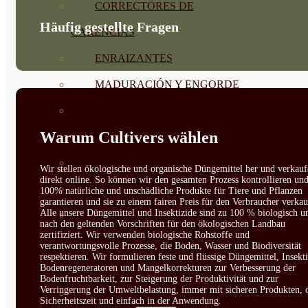
CORRECTORES DE
Häufig gestellte Fragen
CARENCIAS
ENRAIZANTES
MADURACIÓN Y ENGORDE
REGENERADORES DEL
Warum Cultivers wählen
SUELO
ÁCIDOS HÚMICOS
Wir stellen ökologische und organische Düngemittel her und verkauf
direkt online. So können wir den gesamten Prozess kontrollieren un
MATERIAS PRIMAS
100% natürliche und unschädliche Produkte für Tiere und Pflanzen
garantieren und sie zu einem fairen Preis für den Verbraucher verkau
Alle unsere Düngemittel und Insektizide sind zu 100 % biologisch u
PROTECCIÓN CULTIVOS Y
nach den geltenden Vorschriften für den ökologischen Landbau
zertifiziert. Wir verwenden biologische Rohstoffe und
PLANTAS
verantwortungsvolle Prozesse, die Boden, Wasser und Biodiversität
respektieren. Wir formulieren feste und flüssige Düngemittel, Insekti
PLANTAS INTERIOR
Bodenregeneratoren und Mangelkorrekturen zur Verbesserung der
Bodenfruchtbarkeit, zur Steigerung der Produktivität und zur
Verringerung der Umweltbelastung, immer mit sicheren Produkten, 
GROWPUNCH
Sicherheitszeit und einfach in der Anwendung.