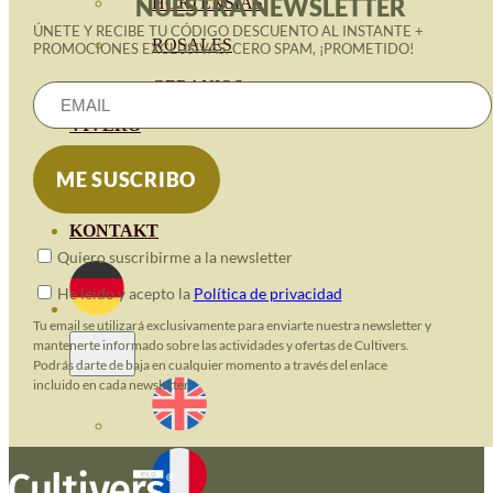
NUESTRA NEWSLETTER
HORTENSIAS
ÚNETE Y RECIBE TU CÓDIGO DESCUENTO AL INSTANTE +
ROSALES
PROMOCIONES EXCLUSIVAS. CERO SPAM, ¡PROMETIDO!
GERANIOS
VIVERO
RECURSOS
ECO-BLOG
KONTAKT
Quiero suscribirme a la newsletter
He leido y acepto la
Política de privacidad
Tu email se utilizará exclusivamente para enviarte nuestra newsletter y
mantenerte informado sobre las actividades y ofertas de Cultivers.
Podrás darte de baja en cualquier momento a través del enlace
incluido en cada newsletter.