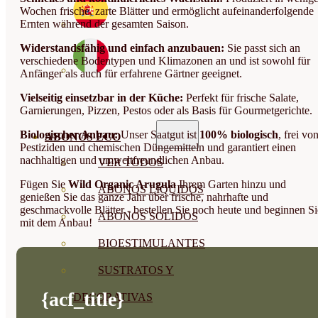
Wochen frische, zarte Blätter und ermöglicht aufeinanderfolgende
Ernten während der gesamten Saison.
Widerstandsfähig und einfach anzubauen:
Sie passt sich an
verschiedene Bodentypen und Klimazonen an und ist sowohl für
Anfänger als auch für erfahrene Gärtner geeignet.
Vielseitig einsetzbar in der Küche:
Perfekt für frische Salate,
Garnierungen, Pizzen, Pestos oder als Basis für Gourmetgerichte.
Biologischer Anbau:
Unser Saatgut ist
100% biologisch
, frei vo
ABONOS ECO
Pestiziden und chemischen Düngemitteln und garantiert einen
nachhaltigen und umweltfreundlichen Anbau.
VER TODOS
Fügen Sie
Wild Organic Arugula
Ihrem Garten hinzu und
ABONOS LÍQUIDOS
genießen Sie das ganze Jahr über frische, nahrhafte und
geschmackvolle Blätter - bestellen Sie noch heute und beginnen Si
ABONOS SOLIDOS
mit dem Anbau!
BIOESTIMULANTES
SUSTRATOS Y
{acf_title}
DECORATIVAS