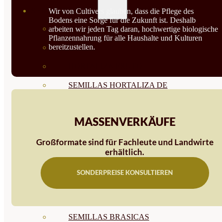
SEMILLAS
Wir von Cultivers glauben, dass die Pflege des
Bodens eine Sorge für die Zukunft ist. Deshalb
VER TODAS
arbeiten wir jeden Tag daran, hochwertige biologische
Pflanzennahrung für alle Haushalte und Kulturen
bereitzustellen.
BIODINÁMICAS DEMETER
HORTALIZA FRUTO
SEMILLAS HORTALIZA DE
HOJA
MASSENVERKÄUFE
SEMILLAS AROMÁTICAS
Großformate sind für Fachleute und Landwirte
SEMILLAS FLORES
erhältlich.
SEMILLAS FLORES
SONDERPREISE KONSULTIEREN
COMESTIBLES
SEMILLAS TRADICIONALES
SEMILLAS BRASICAS