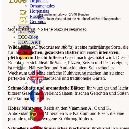
1.00
€
Orquideas
Ornamentales
Hortensias
Versand innerhalb von 24/48 Stunden
Rosales
Kostenloser Versand auf die Halbinsel bei Bestellungen über
Geranios
20 €
Vivero
Sicherheitsfrist: No tiene plazo de seguridad
Recursos
ECO-Blog
KONTAKT
Wilde Rauke
(Diplotaxis tenuifolia
) ist eine mehrjährige Sorte, die
für ihre
länglichen, gezackten Blätter
mit einem
intensiven,
pfeffrigen und leicht bitteren
Geschmack geschätzt wird. Dieser
Rucola, der sich ideal für Salate, Pizzen, Soßen und Pestos eignet,
ist reich an Nährstoffen und Antioxidantien. Sein schnelles
Wachstum und seine einfache Kultivierung machen ihn zu einer
perfekten Wahl für städtische und traditionelle Gärten.
Schmackhafte und aromatische Blätter:
Ihr würziger und leicht
bitterer Geschmack verleiht Salaten, frischen Gerichten und Soßen
eine kulinarische Note.
Hoher Nährwert:
Reich an den Vitaminen A, C und K,
Antioxidantien und Mineralien wie Kalzium und Eisen, die eine
gesunde und ausgewogene Ernährung fördern.
Schnelles und kontinuierliches Wachstum:
Produziert in wenig