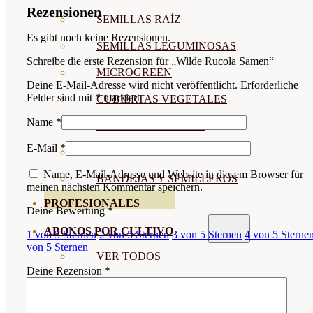
Rezensionen
SEMILLAS RAÍZ
Es gibt noch keine Rezensionen.
SEMILLAS LEGUMINOSAS
Schreibe die erste Rezension für „Wilde Rucola Samen“
MICROGREEN
Deine E-Mail-Adresse wird nicht veröffentlicht.
Erforderliche
Felder sind mit
*
markiert
CUBIERTAS VEGETALES
Name
*
TIRAS DE SEMILLAS
E-Mail
*
BOMBAS DE SEMILLAS
Name, E-Mail-Adresse und Website in diesem Browser für
BANDEJAS Y SEMILLEROS
meinen nächsten Kommentar speichern.
PROFESIONALES
Deine Bewertung
*
ABONOS POR CULTIVO
1 von 5 Sternen
2 von 5 Sternen
3 von 5 Sternen
4 von 5 Sterne
von 5 Sternen
VER TODOS
Deine Rezension
*
TOMATES
HUERTO