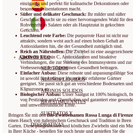
einzigartig und perfekt für kulinarische Dekorationen oder
besondere Präsentationen macht.
Süßer und delikater Geschmack:
Ihr milder und süßer
Geschmack macht sie zu einer hervorragenden Wahl für den
Rohverzehr in Salaten oder als Hauptzutat in gekochten
Gerichten.
Leuchtend rote Farbe:
Die purpurrote Haut ist nicht nur
attraktiv, sondern weist auch auf einen hohen Gehalt an
Antioxidantien hin, die der Gesundheit zuträglich sind.
Reich an Nährstoffen:
Die Zwiebel ist eine ausgezeichnete
Quelle für Vitamin C, Antioxidantien und bioaktive
ABONOS ECO
Verbindungen, die zur Stärkung des Immunsystems und zur
Verbesserung der allgemeinen Gesundheit beitragen.
VER TODOS
Einfacher Anbau:
Diese robuste und anpassungsfähige Sor
ist sowohl für Anfänger als auch für erfahrene Gärtner
ABONOS LÍQUIDOS
geeignet. Sie passt sich gut an verschiedene Bodenarten und
Klimazonen an.
ABONOS SOLIDOS
Biologischer Anbau:
Unser Saatgut ist 100% biologisch, fr
von Pestiziden und Chemikalien und garantiert eine gesund
BIOESTIMULANTES
und umweltfreundliche Ernte.
SUSTRATOS Y
Bringen Sie mit den
Bio-Zwiebelsamen Rossa Lunga di Firenze
einen Hauch von italienischem Geschmack und Tradition in Ihren
DECORATIVAS
Garten. Diese pflegeleichten und köstlichen Zwiebeln sind ein Mu
in Ihrer Küche - bestellen Sie noch heute und genießen Sie die