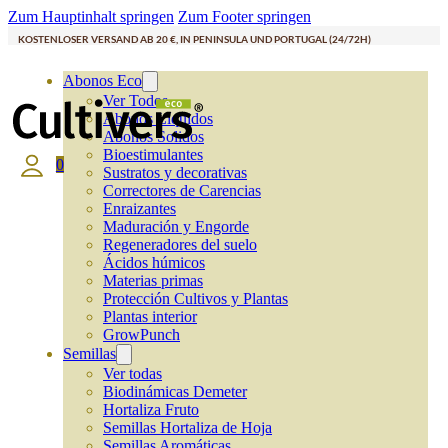
Zum Hauptinhalt springen
Zum Footer springen
KOSTENLOSER VERSAND AB 20 €, IN PENINSULA UND PORTUGAL (24/72H)
Abonos Eco
Ver Todos
Abonos Líquidos
Abonos Solidos
Bioestimulantes
0
Sustratos y decorativas
Correctores de Carencias
Enraizantes
Maduración y Engorde
Regeneradores del suelo
Ácidos húmicos
Materias primas
Protección Cultivos y Plantas
Plantas interior
GrowPunch
Semillas
Ver todas
Biodinámicas Demeter
Hortaliza Fruto
Semillas Hortaliza de Hoja
Semillas Aromáticas