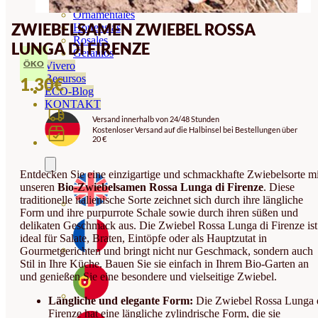
Orquideas
Ornamentales
ZWIEBELSAMEN ZWIEBEL ROSSA
Hortensias
Rosales
LUNGA DI FIRENZE
Geranios
ÖKO
Vivero
Recursos
1.30
€
ECO-Blog
KONTAKT
Versand innerhalb von 24/48 Stunden
Kostenloser Versand auf die Halbinsel bei Bestellungen über
20 €
Entdecken Sie eine einzigartige und schmackhafte Zwiebelsorte mi
unseren
Bio-Zwiebelsamen Rossa Lunga di Firenze
. Diese
traditionelle italienische Sorte zeichnet sich durch ihre längliche
Form und ihre purpurrote Schale sowie durch ihren süßen und
delikaten Geschmack aus. Die Zwiebel Rossa Lunga di Firenze ist
ideal für Salate, Braten, Eintöpfe oder als Hauptzutat in
Gourmetgerichten und bringt nicht nur Geschmack, sondern auch
Stil in Ihre Küche. Bauen Sie sie einfach in Ihrem Bio-Garten an
und genießen Sie eine besondere und vielseitige Zwiebel.
Längliche und elegante Form:
Die Zwiebel Rossa Lunga 
Firenze hat eine längliche zylindrische Form, die sie