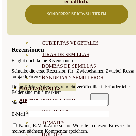
erhältlich.
SEMILLAS RAÍZ
SONDERPREISE KONSULTIEREN
SEMILLAS LEGUMINOSAS
MICROGREEN
CUBIERTAS VEGETALES
Rezensionen
TIRAS DE SEMILLAS
Es gibt noch keine Rezensionen.
BOMBAS DE SEMILLAS
Schreibe die erste Rezension für „Zwiebelsamen Zwiebel Rossa
lunga di Firenze“
BANDEJAS Y SEMILLEROS
Deine E-Mail-Adresse wird nicht veröffentlicht.
Erforderliche
PROFESIONALES
Felder sind mit
*
markiert
ABONOS POR CULTIVO
Name
*
VER TODOS
E-Mail
*
TOMATES
Name, E-Mail-Adresse und Website in diesem Browser für
meinen nächsten Kommentar speichern.
HUERTO