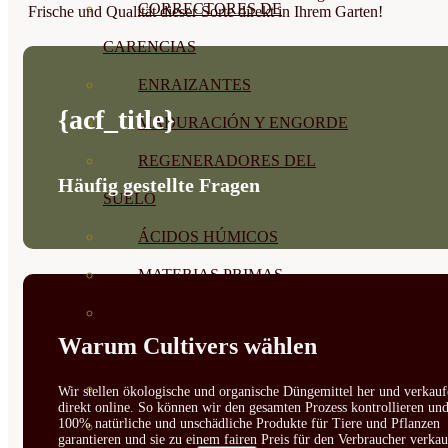
CORRECTORES DE
Frische und Qualität dieser Sorte direkt in Ihrem Garten!
CARENCIAS
ENRAIZANTES
{acf_title}
MADURACIÓN Y ENGORDE
REGENERADORES DEL
Häufig gestellte Fragen
SUELO
ÁCIDOS HÚMICOS
MATERIAS PRIMAS
PROTECCIÓN CULTIVOS Y
Warum Cultivers wählen
PLANTAS
PLANTAS INTERIOR
Wir stellen ökologische und organische Düngemittel her und verkauf
direkt online. So können wir den gesamten Prozess kontrollieren un
100% natürliche und unschädliche Produkte für Tiere und Pflanzen
GROWPUNCH
garantieren und sie zu einem fairen Preis für den Verbraucher verkau