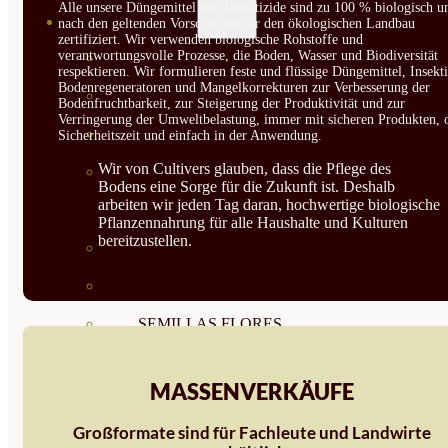
Alle unsere Düngemittel und Insektizide sind zu 100 % biologisch u
SEMILLAS
nach den geltenden Vorschriften für den ökologischen Landbau
zertifiziert. Wir verwenden biologische Rohstoffe und
verantwortungsvolle Prozesse, die Boden, Wasser und Biodiversität
VER TODAS
respektieren. Wir formulieren feste und flüssige Düngemittel, Insekti
Bodenregeneratoren und Mangelkorrekturen zur Verbesserung der
BIODINÁMICAS DEMETER
Bodenfruchtbarkeit, zur Steigerung der Produktivität und zur
Verringerung der Umweltbelastung, immer mit sicheren Produkten, 
HORTALIZA FRUTO
Sicherheitszeit und einfach in der Anwendung.
Wir von Cultivers glauben, dass die Pflege des
SEMILLAS HORTALIZA DE
Bodens eine Sorge für die Zukunft ist. Deshalb
arbeiten wir jeden Tag daran, hochwertige biologische
HOJA
Pflanzennahrung für alle Haushalte und Kulturen
bereitzustellen.
SEMILLAS AROMÁTICAS
SEMILLAS FLORES
SEMILLAS FLORES
COMESTIBLES
MASSENVERKÄUFE
SEMILLAS TRADICIONALES
Großformate sind für Fachleute und Landwirte
SEMILLAS BRASICAS