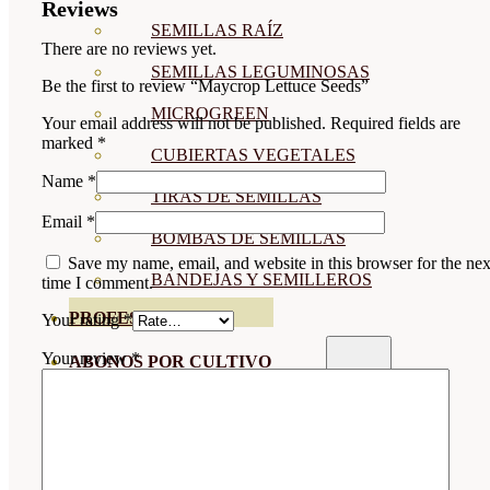
Reviews
SEMILLAS RAÍZ
There are no reviews yet.
SEMILLAS LEGUMINOSAS
Be the first to review “Maycrop Lettuce Seeds”
MICROGREEN
Your email address will not be published.
Required fields are
marked
*
CUBIERTAS VEGETALES
Name
*
TIRAS DE SEMILLAS
Email
*
BOMBAS DE SEMILLAS
Save my name, email, and website in this browser for the nex
BANDEJAS Y SEMILLEROS
time I comment.
PROFESIONALES
Your rating
*
Your review
*
ABONOS POR CULTIVO
VER TODOS
TOMATES
HUERTO