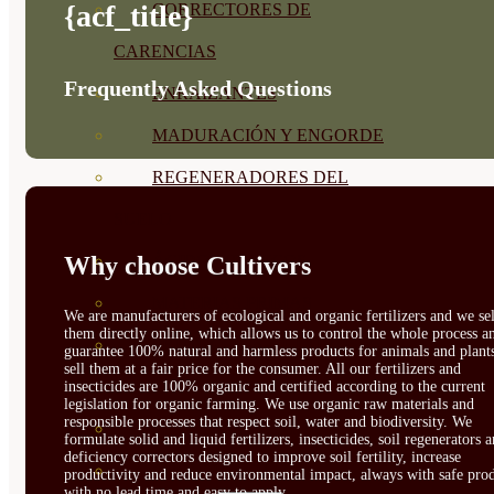
{acf_title}
CORRECTORES DE
CARENCIAS
Frequently Asked Questions
ENRAIZANTES
MADURACIÓN Y ENGORDE
REGENERADORES DEL
SUELO
Why choose Cultivers
ÁCIDOS HÚMICOS
MATERIAS PRIMAS
We are manufacturers of ecological and organic fertilizers and we sel
them directly online, which allows us to control the whole process a
PROTECCIÓN CULTIVOS Y
guarantee 100% natural and harmless products for animals and plant
sell them at a fair price for the consumer. All our fertilizers and
PLANTAS
insecticides are 100% organic and certified according to the current
legislation for organic farming. We use organic raw materials and
responsible processes that respect soil, water and biodiversity. We
PLANTAS INTERIOR
formulate solid and liquid fertilizers, insecticides, soil regenerators 
deficiency correctors designed to improve soil fertility, increase
GROWPUNCH
productivity and reduce environmental impact, always with safe prod
with no lead time and easy to apply.