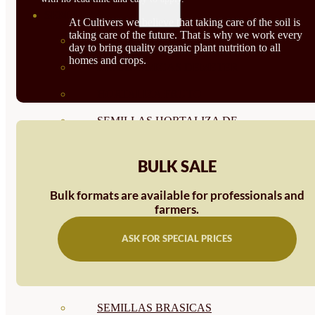
SEMILLAS
At Cultivers we believe that taking care of the soil is
taking care of the future. That is why we work every
VER TODAS
day to bring quality organic plant nutrition to all
homes and crops.
BIODINÁMICAS DEMETER
HORTALIZA FRUTO
SEMILLAS HORTALIZA DE
HOJA
BULK SALE
SEMILLAS AROMÁTICAS
Bulk formats are available for professionals and
SEMILLAS FLORES
farmers.
SEMILLAS FLORES
ASK FOR SPECIAL PRICES
COMESTIBLES
SEMILLAS TRADICIONALES
SEMILLAS BRASICAS