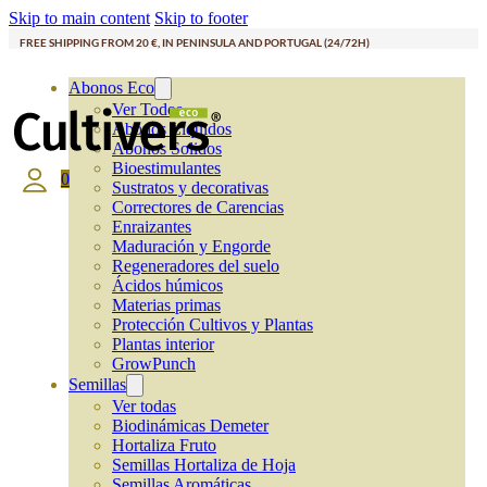
Skip to main content
Skip to footer
FREE SHIPPING FROM 20 €, IN PENINSULA AND PORTUGAL (24/72H)
Abonos Eco
Ver Todos
Abonos Líquidos
Abonos Solidos
Bioestimulantes
0
Sustratos y decorativas
Correctores de Carencias
Enraizantes
Maduración y Engorde
Regeneradores del suelo
Ácidos húmicos
Materias primas
Protección Cultivos y Plantas
Plantas interior
GrowPunch
Semillas
Ver todas
Biodinámicas Demeter
Hortaliza Fruto
Semillas Hortaliza de Hoja
Semillas Aromáticas