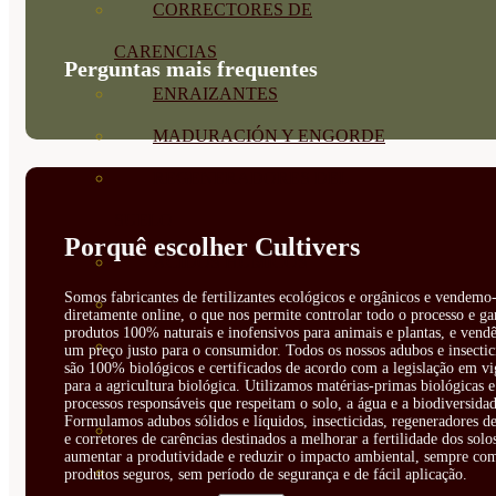
CORRECTORES DE
CARENCIAS
Perguntas mais frequentes
ENRAIZANTES
MADURACIÓN Y ENGORDE
REGENERADORES DEL
SUELO
Porquê escolher Cultivers
ÁCIDOS HÚMICOS
Somos fabricantes de fertilizantes ecológicos e orgânicos e vendemo-
MATERIAS PRIMAS
diretamente online, o que nos permite controlar todo o processo e ga
produtos 100% naturais e inofensivos para animais e plantas, e vendê
PROTECCIÓN CULTIVOS Y
um preço justo para o consumidor. Todos os nossos adubos e insectic
são 100% biológicos e certificados de acordo com a legislação em vi
para a agricultura biológica. Utilizamos matérias-primas biológicas e
PLANTAS
processos responsáveis que respeitam o solo, a água e a biodiversidad
Formulamos adubos sólidos e líquidos, insecticidas, regeneradores de
PLANTAS INTERIOR
e corretores de carências destinados a melhorar a fertilidade dos solo
aumentar a produtividade e reduzir o impacto ambiental, sempre co
GROWPUNCH
produtos seguros, sem período de segurança e de fácil aplicação.