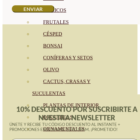
CÍTRICOS
FRUTALES
CÉSPED
BONSAI
CONÍFERAS Y SETOS
OLIVO
CACTUS, CRASAS Y
SUCULENTAS
PLANTAS DE INTERIOR
10% DESCUENTO POR SUSCRIBIRTE A
NUESTRA NEWSLETTER
ORQUIDEAS
ÚNETE Y RECIBE TU CÓDIGO DESCUENTO AL INSTANTE +
ORNAMENTALES
PROMOCIONES EXCLUSIVAS. CERO SPAM, ¡PROMETIDO!