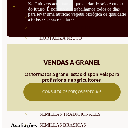
Na Cultivers acreditamos que cuidar do solo é cuidar
SEMILLAS
do futuro. É por isso que trabalhamos todos os dias
para levar uma nutrição vegetal biológica de qualidade
VER TODAS
a todas as casas e culturas.
BIODINÁMICAS DEMETER
HORTALIZA FRUTO
SEMILLAS HORTALIZA DE
HOJA
VENDAS A GRANEL
SEMILLAS AROMÁTICAS
Os formatos a granel estão disponíveis para
profissionais e agricultores.
SEMILLAS FLORES
CONSULTA OS PREÇOS ESPECIAIS
SEMILLAS FLORES
COMESTIBLES
SEMILLAS TRADICIONALES
Avaliações
SEMILLAS BRASICAS