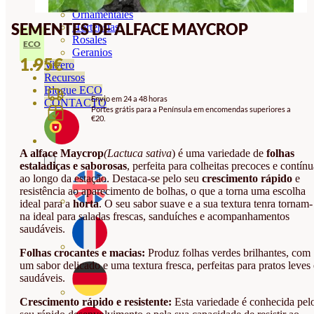
Orquideas
Ornamentales
SEMENTES DE ALFACE MAYCROP
Hortensias
Rosales
ECO
Geranios
1.95
€
Vivero
Recursos
Blogue ECO
Envio em 24 a 48 horas
CONTACTO
Portes grátis para a Península em encomendas superiores a
€20.
A alface Maycrop
(Lactuca sativa
) é uma variedade de
folhas
estaladiças e saborosas
, perfeita para colheitas precoces e contínu
ao longo da estação. Destaca-se pelo seu
crescimento rápido
e
resistência ao aparecimento de bolhas, o que a torna uma escolha
ideal para a
horta
. O seu sabor suave e a sua textura tenra tornam-
na ideal para saladas frescas, sanduíches e acompanhamentos
saudáveis.
Folhas crocantes e macias:
Produz folhas verdes brilhantes, com
um sabor delicado e uma textura fresca, perfeitas para pratos leves 
saudáveis.
Crescimento rápido e resistente:
Esta variedade é conhecida pel