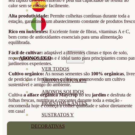
seu rápido desenvolvimento e pela sua capacidade de resistir ao
calor sem se estragar facilmente.
Alta produtividade:
Permite colheitas contínuas durante toda a
estação, garantindo um abastecimento constante de produtos fresco
Rico em nutrientes:
Excelente fonte de fibras, vitaminas A e C,
bem como de antioxidantes essenciais para uma alimentação
equilibrada.
Fácil de cultivar:
adaptável a diferentes climas e tipos de solo,
requer poucos cuidados e é ideal tanto para principiantes como par
ABONOS ECO
jardineiros experientes.
VER TODOS
Cultivo orgânico:
As nossas sementes são
100% orgânicas
, livre
de pesticidas e fertilizantes químicos, promovendo um cultivo
ABONOS LÍQUIDOS
sustentável e amigo do ambiente.
ABONOS SOLIDOS
Cultiva
a alface orgânica Maycrop
no teu
jardim
e desfruta de
folhas frescas, nutritivas e crocantes durante toda a estação -
BIOESTIMULANTES
encomenda hoje e começa a colher qualidade e sabor diretamente
em casa!
SUSTRATOS Y
DECORATIVAS