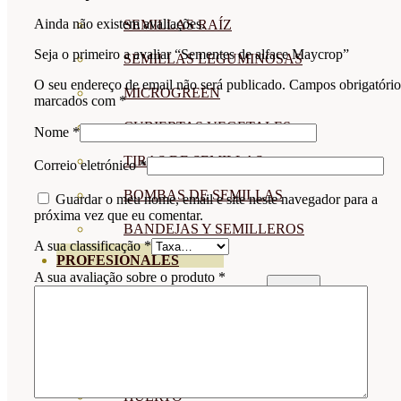
Ainda não existem avaliações.
SEMILLAS RAÍZ
Seja o primeiro a avaliar “Sementes de alface Maycrop”
SEMILLAS LEGUMINOSAS
O seu endereço de email não será publicado.
Campos obrigatório
MICROGREEN
marcados com
*
CUBIERTAS VEGETALES
Nome
*
TIRAS DE SEMILLAS
Correio eletrónico
*
BOMBAS DE SEMILLAS
Guardar o meu nome, email e site neste navegador para a
próxima vez que eu comentar.
BANDEJAS Y SEMILLEROS
A sua classificação
*
PROFESIONALES
A sua avaliação sobre o produto
*
ABONOS POR CULTIVO
VER TODOS
TOMATES
HUERTO