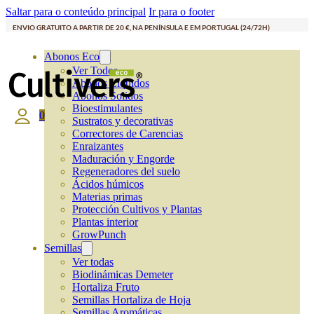
Saltar para o conteúdo principal
Ir para o footer
ENVIO GRATUITO A PARTIR DE 20 €, NA PENÍNSULA E EM PORTUGAL (24/72H)
Abonos Eco
Ver Todos
Abonos Líquidos
Abonos Solidos
Bioestimulantes
0
Sustratos y decorativas
Correctores de Carencias
Enraizantes
Maduración y Engorde
Regeneradores del suelo
Ácidos húmicos
Materias primas
Protección Cultivos y Plantas
Plantas interior
GrowPunch
Semillas
Ver todas
Biodinámicas Demeter
Hortaliza Fruto
Semillas Hortaliza de Hoja
Semillas Aromáticas