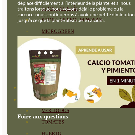
déplace difficilement à l’intérieur de la plante, et si nous
SEMILLAS RAÍZ
traitons lorsque nous voyons déjà le problème ou la
carence, nous continuerons à avoir une petite diminution
SEMILLAS LEGUMINOSAS
jusqu’à ce que la plante absorbe le calcium.
MICROGREEN
CUBIERTAS VEGETALES
TIRAS DE SEMILLAS
BOMBAS DE SEMILLAS
BANDEJAS Y SEMILLEROS
PROFESIONALES
ABONOS POR CULTIVO
VER TODOS
Foire aux questions
TOMATES
HUERTO