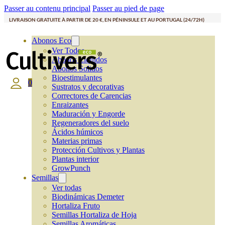
Passer au contenu principal
Passer au pied de page
LIVRAISON GRATUITE À PARTIR DE 20 €, EN PÉNINSULE ET AU PORTUGAL (24/72H)
Abonos Eco
Ver Todos
Abonos Líquidos
Abonos Solidos
Bioestimulantes
0
Sustratos y decorativas
Correctores de Carencias
Enraizantes
Maduración y Engorde
Regeneradores del suelo
Ácidos húmicos
Materias primas
Protección Cultivos y Plantas
Plantas interior
GrowPunch
Semillas
Ver todas
Biodinámicas Demeter
Hortaliza Fruto
Semillas Hortaliza de Hoja
Semillas Aromáticas