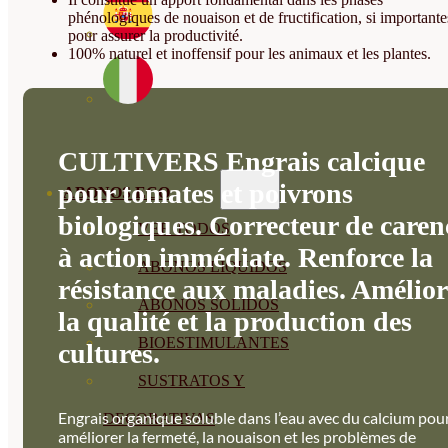
phénologiques de nouaison et de fructification, si importante
pour assurer la productivité.
100% naturel et inoffensif pour les animaux et les plantes.
CULTIVERS Engrais calcique
pour tomates et poivrons
ABONOS ECO
biologiques. Correcteur de caren
VER TODOS
à action immédiate. Renforce la
ABONOS LÍQUIDOS
résistance aux maladies. Amélior
ABONOS SOLIDOS
la qualité et la production des
BIOESTIMULANTES
cultures.
SUSTRATOS Y
Engrais organique soluble dans l’eau avec du calcium pou
DECORATIVAS
améliorer la fermeté, la nouaison et les problèmes de