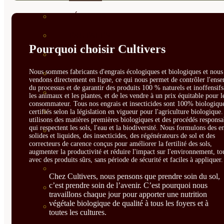
CÍTRICOS
FRUTALES
Pourquoi choisir Cultivers
CÉSPED
Nous sommes fabricants d'engrais écologiques et biologiques et nous 
BONSAI
vendons directement en ligne, ce qui nous permet de contrôler l'ens
du processus et de garantir des produits 100 % naturels et inoffensif
CONÍFERAS Y SETOS
les animaux et les plantes, et de les vendre à un prix équitable pour l
consommateur. Tous nos engrais et insecticides sont 100% biologique
OLIVO
certifiés selon la législation en vigueur pour l'agriculture biologique
utilisons des matières premières biologiques et des procédés responsa
qui respectent les sols, l'eau et la biodiversité. Nous formulons des e
CACTUS, CRASAS Y
solides et liquides, des insecticides, des régénérateurs de sol et des
correcteurs de carence conçus pour améliorer la fertilité des sols,
SUCULENTAS
augmenter la productivité et réduire l'impact sur l'environnement, to
avec des produits sûrs, sans période de sécurité et faciles à appliquer.
PLANTAS DE INTERIOR
Chez Cultivers, nous pensons que prendre soin du sol,
c’est prendre soin de l’avenir. C’est pourquoi nous
ORQUIDEAS
travaillons chaque jour pour apporter une nutrition
végétale biologique de qualité à tous les foyers et à
ORNAMENTALES
toutes les cultures.