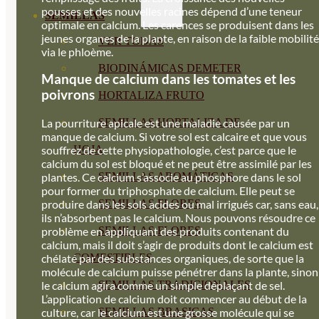
pousses et des nouvelles racines dépend d’une teneur
SEMILLAS
optimale en calcium. Les carences se produisent dans les
jeunes organes de la plante, en raison de la faible mobilité
VER TODAS
via le phloème.
BIODINÁMICAS DEMETER
Manque de calcium dans les tomates et les
poivrons
HORTALIZA FRUTO
SEMILLAS HORTALIZA DE
La pourriture apicale est une maladie causée par un
manque de calcium. Si votre sol est calcaire et que vous
HOJA
souffrez de cette physiopathologie, c’est parce que le
calcium du sol est bloqué et ne peut être assimilé par les
SEMILLAS AROMÁTICAS
plantes. Ce calcium s’associe au phosphore dans le sol
pour former du triphosphate de calcium. Elle peut se
SEMILLAS FLORES
produire dans les sols acides ou mal irrigués car, sans eau,
ils n’absorbent pas le calcium. Nous pouvons résoudre ce
SEMILLAS FLORES
problème en appliquant des produits contenant du
calcium, mais il doit s’agir de produits dont le calcium est
COMESTIBLES
chélaté par des substances organiques, de sorte que la
molécule de calcium puisse pénétrer dans la plante, sinon
SEMILLAS TRADICIONALES
le calcium agira comme un simple déplaçant de sel.
L’application de calcium doit commencer au début de la
SEMILLAS BRASICAS
culture, car le calcium est une grosse molécule qui se