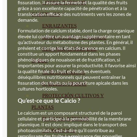
fissuration. Il assure la fermeté et la qualité des fruits
CORRECTORES DE
grâce à son excellente capacité de pénétration et à la
translocation efficace des nutriments vers les zones de
CARENCIAS
demande.
ENRAIZANTES
Formulation de calcium stable, dont la charge organique
élevée lui confère un avantage supplémentaire en tant
MADURACIÓN Y ENGORDE
qu’activateur du métabolisme des plantes. En général, il
prévient et corrige les états de carence en calcium. Il
REGENERADORES DEL
constitue un apport fondamental dans les phases
phénologiques de nouaison et de fructification, si
SUELO
importantes pour assurer la productivité. Il favorise ainsi
la qualité finale du fruit et évite les éventuels
ÁCIDOS HÚMICOS
déséquilibres nutritionnels qui peuvent entraîner la
fissuration des fruits ou la pourriture apicale dans les
MATERIAS PRIMAS
cultures horticoles.
PROTECCIÓN CULTIVOS Y
Qu’est-ce que le Calcio ?
PLANTAS
Le calcium est un composant structurel de la paroi
cellulaire et participe à la perméabilité de la membrane
PLANTAS INTERIOR
plasmique. Il est donc impliqué dans le transport des
photoassimilats, c’est-à-dire qu’il contribue au
GROWPUNCH
remplissage des fruits. La croissance des nouvelles