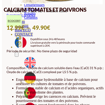
Orquideas
Ornamentales
CALCIUM TOMATES ET POIVRONS
Hortensias
Noté
5.00
sur 5 basé sur
1
notation client
Rosales
0
customer reviews
Geranios
ECOCERT
Vivero
PLAGE
Recursos
12.99
€
–
49.90
€
Blog ECO
DE
CONTACT
Expédition sous 24 à 48 heures
PRIX :
Livraison gratuite vers la péninsule pour toute commande
supérieure à 20 €.
12.99€
Période de sécurité : No tiene plazo de seguridad
À
49.90€
Composition : Oxyde de calcium soluble dans l'eau (CaO) 31 % p/p ;
Oxyde de calcium (CaO) complexé par LS 5 % p/p.
Engrais organique hydrosoluble à base de calcium pour
améliorer les cultures de tomates et de poivrons.
Formulation stable de calcium et d’acides organiques, actifs
dans le métabolisme des plantes.
Prévient et corrige les carences en calcium. Prévient le
pourrissement des tomates et des poivrons.
Il constitue un apport fondamental dans les phases