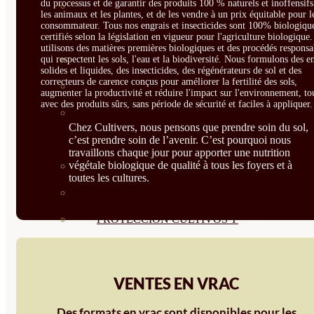
du processus et de garantir des produits 100 % naturels et inoffensif
CORRECTORES DE
les animaux et les plantes, et de les vendre à un prix équitable pour l
consommateur. Tous nos engrais et insecticides sont 100% biologique
CARENCIAS
certifiés selon la législation en vigueur pour l'agriculture biologique
utilisons des matières premières biologiques et des procédés responsa
ENRAIZANTES
qui respectent les sols, l'eau et la biodiversité. Nous formulons des e
solides et liquides, des insecticides, des régénérateurs de sol et des
correcteurs de carence conçus pour améliorer la fertilité des sols,
MADURACIÓN Y ENGORDE
augmenter la productivité et réduire l'impact sur l'environnement, to
avec des produits sûrs, sans période de sécurité et faciles à appliquer.
REGENERADORES DEL
Chez Cultivers, nous pensons que prendre soin du sol,
SUELO
c’est prendre soin de l’avenir. C’est pourquoi nous
travaillons chaque jour pour apporter une nutrition
végétale biologique de qualité à tous les foyers et à
ÁCIDOS HÚMICOS
toutes les cultures.
MATERIAS PRIMAS
PROTECCIÓN CULTIVOS Y
PLANTAS
PLANTAS INTERIOR
VENTES EN VRAC
GROWPUNCH
Des formats en vrac sont disponibles pour les