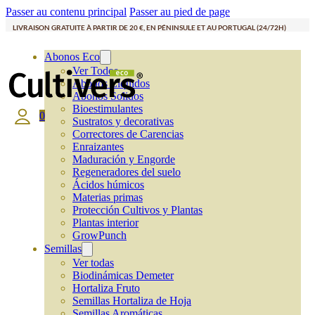
Passer au contenu principal
Passer au pied de page
LIVRAISON GRATUITE À PARTIR DE 20 €, EN PÉNINSULE ET AU PORTUGAL (24/72H)
Abonos Eco
Ver Todos
Abonos Líquidos
Abonos Solidos
Bioestimulantes
0
Sustratos y decorativas
Correctores de Carencias
Enraizantes
Maduración y Engorde
Regeneradores del suelo
Ácidos húmicos
Materias primas
Protección Cultivos y Plantas
Plantas interior
GrowPunch
Semillas
Ver todas
Biodinámicas Demeter
Hortaliza Fruto
Semillas Hortaliza de Hoja
Semillas Aromáticas