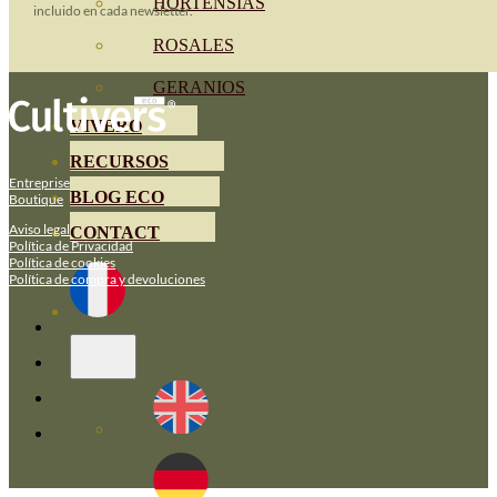
HORTENSIAS
incluido en cada newsletter.
ROSALES
GERANIOS
VIVERO
RECURSOS
Entreprise
BLOG ECO
Boutique
Aviso legal
CONTACT
Política de Privacidad
Política de cookies
Política de compra y devoluciones