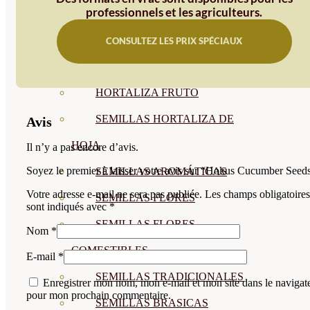
professionnels et les agriculteurs.
SEMILLAS
VER TODAS
CONSULTEZ LES PRIX SPÉCIAUX
BIODINÁMICAS DEMETER
HORTALIZA FRUTO
SEMILLAS HORTALIZA DE
Avis
HOJA
Il n’y a pas encore d’avis.
Soyez le premier à laisser votre avis sur “Hokus Cucumber Seed
SEMILLAS AROMÁTICAS
Votre adresse e-mail ne sera pas publiée.
Les champs obligatoires
SEMILLAS FLORES
sont indiqués avec
*
SEMILLAS FLORES
Nom
*
COMESTIBLES
E-mail
*
SEMILLAS TRADICIONALES
Enregistrer mon nom, mon e-mail et mon site dans le navigat
pour mon prochain commentaire.
SEMILLAS BRASICAS