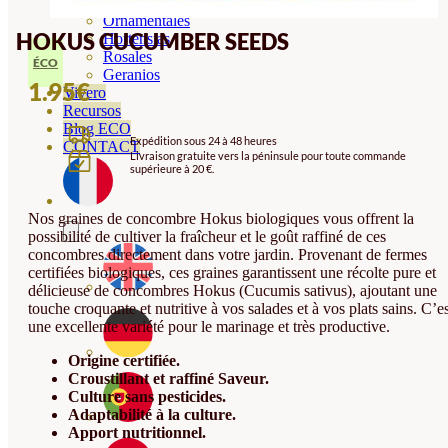
Orquideas
Ornamentales
HOKUS CUCUMBER SEEDS
Hortensias
Rosales
ÉCO
Geranios
1.95
€
Vivero
Recursos
Blog ECO
Expédition sous 24 à 48 heures
CONTACT
Livraison gratuite vers la péninsule pour toute commande
supérieure à 20 €.
Nos graines de concombre Hokus biologiques vous offrent la
possibilité de cultiver la fraîcheur et le goût raffiné de ces
concombres directement dans votre jardin. Provenant de fermes
certifiées biologiques, ces graines garantissent une récolte pure et
délicieuse de concombres Hokus (Cucumis sativus), ajoutant une
touche croquante et nutritive à vos salades et à vos plats sains. C’es
une excellente variété pour le marinage et très productive.
Origine certifiée.
Croustillant et raffiné Saveur.
Culture sans pesticides.
Adaptabilité à la culture.
Apport nutritionnel.