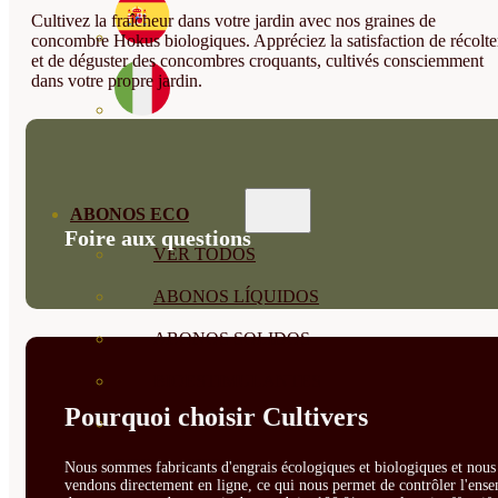
Cultivez la fraîcheur dans votre jardin avec nos graines de
concombre Hokus biologiques. Appréciez la satisfaction de récolte
et de déguster des concombres croquants, cultivés consciemment
dans votre propre jardin.
ABONOS ECO
Foire aux questions
VER TODOS
ABONOS LÍQUIDOS
ABONOS SOLIDOS
BIOESTIMULANTES
Pourquoi choisir Cultivers
SUSTRATOS Y
DECORATIVAS
Nous sommes fabricants d'engrais écologiques et biologiques et nous 
vendons directement en ligne, ce qui nous permet de contrôler l'ens