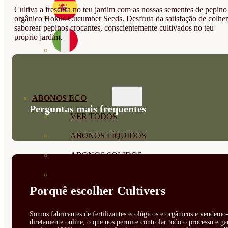
Cultiva a frescura no teu jardim com as nossas sementes de pepino
orgânico Hokus Cucumber Seeds. Desfruta da satisfação de colher
saborear pepinos crocantes, conscientemente cultivados no teu
próprio jardim.
ABONOS ECO
Perguntas mais frequentes
VER TODOS
ABONOS LÍQUIDOS
ABONOS SOLIDOS
BIOESTIMULANTES
Porquê escolher Cultivers
SUSTRATOS Y
DECORATIVAS
Somos fabricantes de fertilizantes ecológicos e orgânicos e vendemo-
diretamente online, o que nos permite controlar todo o processo e ga