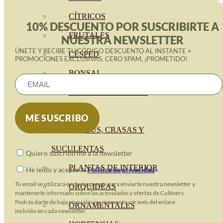
CÍTRICOS
10% DESCUENTO POR SUSCRIBIRTE A
FRUTALES
NUESTRA NEWSLETTER
ÚNETE Y RECIBE TU CÓDIGO DESCUENTO AL INSTANTE +
CÉSPED
PROMOCIONES EXCLUSIVAS. CERO SPAM, ¡PROMETIDO!
BONSAI
CONÍFERAS Y SETOS
OLIVO
CACTUS, CRASAS Y
SUCULENTAS
Quiero suscribirme a la newsletter
PLANTAS DE INTERIOR
He leido y acepto la
Política de privacidad
Tu email se utilizará exclusivamente para enviarte nuestra newsletter y
ORQUIDEAS
mantenerte informado sobre las actividades y ofertas de Cultivers.
Podrás darte de baja en cualquier momento a través del enlace
ORNAMENTALES
incluido en cada newsletter.