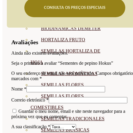
SEMILLAS
CONSULTA OS PREÇOS ESPECIAIS
VER TODAS
BIODINÁMICAS DEMETER
HORTALIZA FRUTO
Avaliações
SEMILLAS HORTALIZA DE
Ainda não existem avaliações.
HOJA
Seja o primeiro a avaliar “Sementes de pepino Hokus”
O seu endereço de email não será publicado.
Campos obrigatório
SEMILLAS AROMÁTICAS
marcados com
*
SEMILLAS FLORES
Nome
*
SEMILLAS FLORES
Correio eletrónico
*
COMESTIBLES
Guardar o meu nome, email e site neste navegador para a
próxima vez que eu comentar.
SEMILLAS TRADICIONALES
A sua classificação
*
SEMILLAS BRASICAS