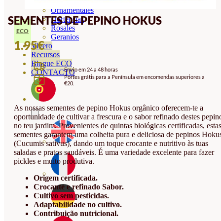
Orquideas
Ornamentales
SEMENTES DE PEPINO HOKUS
Hortensias
Rosales
ECO
Geranios
1.95
€
Vivero
Recursos
Blogue ECO
Envio em 24 a 48 horas
CONTACTO
Portes grátis para a Península em encomendas superiores a
€20.
As nossas sementes de pepino Hokus orgânico oferecem-te a
oportunidade de cultivar a frescura e o sabor refinado destes pepin
no teu jardim. Provenientes de quintas biológicas certificadas, esta
sementes garantem uma colheita pura e deliciosa de pepinos Hoku
(Cucumis sativus), dando um toque crocante e nutritivo às tuas
saladas e pratos saudáveis. É uma variedade excelente para fazer
pickles e muito produtiva.
Origem certificada.
Crocante e refinado Sabor.
Cultivo sem pesticidas.
Adaptabilidade no cultivo.
Contribuição nutricional.