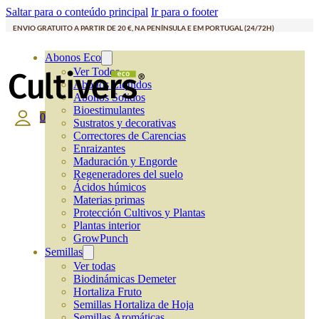
Saltar para o conteúdo principal
Ir para o footer
ENVIO GRATUITO A PARTIR DE 20 €, NA PENÍNSULA E EM PORTUGAL (24/72H)
Abonos Eco
Ver Todos
Abonos Líquidos
Abonos Solidos
Bioestimulantes
0
Sustratos y decorativas
Correctores de Carencias
Enraizantes
Maduración y Engorde
Regeneradores del suelo
Ácidos húmicos
Materias primas
Protección Cultivos y Plantas
Plantas interior
GrowPunch
Semillas
Ver todas
Biodinámicas Demeter
Hortaliza Fruto
Semillas Hortaliza de Hoja
Semillas Aromáticas