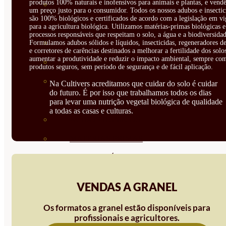
produtos 100% naturais e inofensivos para animais e plantas, e vendê
CORRECTORES DE
um preço justo para o consumidor. Todos os nossos adubos e insectic
são 100% biológicos e certificados de acordo com a legislação em vi
CARENCIAS
para a agricultura biológica. Utilizamos matérias-primas biológicas e
processos responsáveis que respeitam o solo, a água e a biodiversidad
ENRAIZANTES
Formulamos adubos sólidos e líquidos, insecticidas, regeneradores de
e corretores de carências destinados a melhorar a fertilidade dos solo
aumentar a produtividade e reduzir o impacto ambiental, sempre co
MADURACIÓN Y ENGORDE
produtos seguros, sem período de segurança e de fácil aplicação.
REGENERADORES DEL
Na Cultivers acreditamos que cuidar do solo é cuidar
do futuro. É por isso que trabalhamos todos os dias
SUELO
para levar uma nutrição vegetal biológica de qualidade
a todas as casas e culturas.
ÁCIDOS HÚMICOS
MATERIAS PRIMAS
PROTECCIÓN CULTIVOS Y
PLANTAS
VENDAS A GRANEL
PLANTAS INTERIOR
Os formatos a granel estão disponíveis para
GROWPUNCH
profissionais e agricultores.