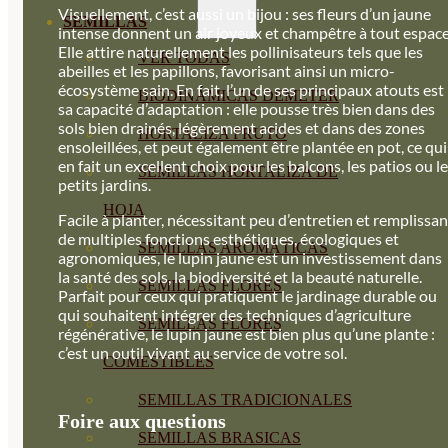
Visuellement, c’est aussi un bijou : ses fleurs d’un jaune
SEMILLAS
intense donnent un air joyeux et champêtre à tout espace
Elle attire naturellement les pollinisateurs tels que les
VER TODAS
abeilles et les papillons, favorisant ainsi un micro-
écosystème sain. En fait, l’un de ses principaux atouts est
BIODINÁMICAS DEMETER
sa capacité d’adaptation : elle pousse très bien dans des
sols bien drainés, légèrement acides et dans des zones
HORTALIZA FRUTO
ensoleillées, et peut également être plantée en pot, ce qui
en fait un excellent choix pour les balcons, les patios ou l
SEMILLAS HORTALIZA DE
petits jardins.
HOJA
Facile à planter, nécessitant peu d’entretien et remplissan
de multiples fonctions esthétiques, écologiques et
SEMILLAS AROMÁTICAS
agronomiques, le lupin jaune est un investissement dans
la santé des sols, la biodiversité et la beauté naturelle.
SEMILLAS FLORES
Parfait pour ceux qui pratiquent le jardinage durable ou
qui souhaitent intégrer des techniques d’agriculture
SEMILLAS FLORES
régénérative, le lupin jaune est bien plus qu’une plante :
c’est un outil vivant au service de votre sol.
COMESTIBLES
SEMILLAS TRADICIONALES
Foire aux questions
SEMILLAS BRASICAS