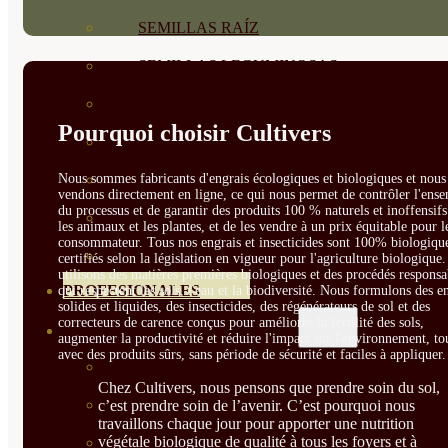
SEMILLAS RAÍZ
SEMILLAS LEGUMINOSAS
MICROGREEN
Pourquoi choisir Cultivers
CUBIERTAS VEGETALES
TIRAS DE SEMILLAS
Nous sommes fabricants d'engrais écologiques et biologiques et nous 
vendons directement en ligne, ce qui nous permet de contrôler l'ens
du processus et de garantir des produits 100 % naturels et inoffensif
BOMBAS DE SEMILLAS
les animaux et les plantes, et de les vendre à un prix équitable pour l
consommateur. Tous nos engrais et insecticides sont 100% biologique
BANDEJAS Y SEMILLEROS
certifiés selon la législation en vigueur pour l'agriculture biologique
utilisons des matières premières biologiques et des procédés responsa
PROFESIONALES
qui respectent les sols, l'eau et la biodiversité. Nous formulons des e
solides et liquides, des insecticides, des régénérateurs de sol et des
correcteurs de carence conçus pour améliorer la fertilité des sols,
ABONOS POR CULTIVO
augmenter la productivité et réduire l'impact sur l'environnement, to
avec des produits sûrs, sans période de sécurité et faciles à appliquer.
VER TODOS
Chez Cultivers, nous pensons que prendre soin du sol,
TOMATES
c’est prendre soin de l’avenir. C’est pourquoi nous
travaillons chaque jour pour apporter une nutrition
végétale biologique de qualité à tous les foyers et à
HUERTO