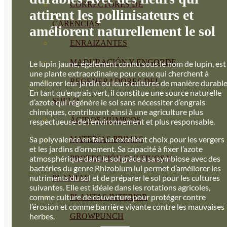
CORRECTORES DE
attirent les pollinisateurs et
CARENCIAS
améliorent naturellement le sol
ENRAIZANTES
MADURACIÓN Y ENGORDE
Le lupin jaune, également connu sous le nom de lupin, est
une plante extraordinaire pour ceux qui cherchent à
REGENERADORES DEL
améliorer leur jardin ou leurs cultures de manière durable
En tant qu’engrais vert, il constitue une source naturelle
SUELO
d’azote qui régénère le sol sans nécessiter d’engrais
chimiques, contribuant ainsi à une agriculture plus
ÁCIDOS HÚMICOS
respectueuse de l’environnement et plus responsable.
Sa polyvalence en fait un excellent choix pour les vergers
MATERIAS PRIMAS
et les jardins d’ornement. Sa capacité à fixer l’azote
atmosphérique dans le sol grâce à sa symbiose avec des
PROTECCIÓN CULTIVOS Y
bactéries du genre Rhizobium lui permet d’améliorer les
nutriments du sol et de préparer le sol pour les cultures
PLANTAS
suivantes. Elle est idéale dans les rotations agricoles,
comme culture de couverture pour protéger contre
PLANTAS INTERIOR
l’érosion et comme barrière vivante contre les mauvaises
herbes.
GROWPUNCH