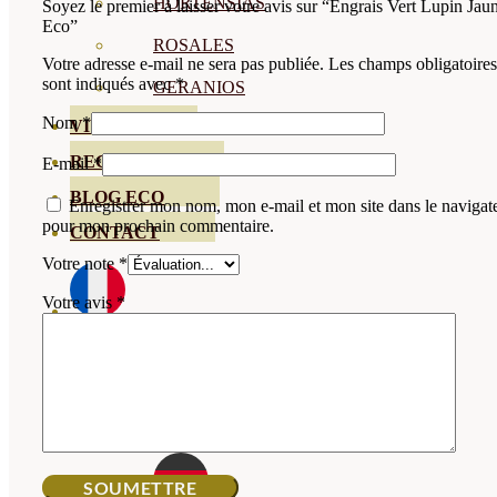
HORTENSIAS
Soyez le premier à laisser votre avis sur “Engrais Vert Lupin Jau
Eco”
ROSALES
Votre adresse e-mail ne sera pas publiée.
Les champs obligatoires
sont indiqués avec
*
GERANIOS
Nom
*
VIVERO
RECURSOS
E-mail
*
BLOG ECO
Enregistrer mon nom, mon e-mail et mon site dans le navigat
pour mon prochain commentaire.
CONTACT
Votre note
*
Votre avis
*