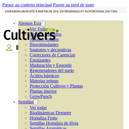
Passer au contenu principal
Passer au pied de page
LIVRAISON GRATUITE À PARTIR DE 20 €, EN PÉNINSULE ET AU PORTUGAL (24/72H)
Abonos Eco
Ver Todos
Abonos Líquidos
Abonos Solidos
Bioestimulantes
0
Sustratos y decorativas
Correctores de Carencias
Enraizantes
Maduración y Engorde
Regeneradores del suelo
Ácidos húmicos
Materias primas
Protección Cultivos y Plantas
Plantas interior
GrowPunch
Semillas
Ver todas
Biodinámicas Demeter
Hortaliza Fruto
Semillas Hortaliza de Hoja
Semillas Aromáticas