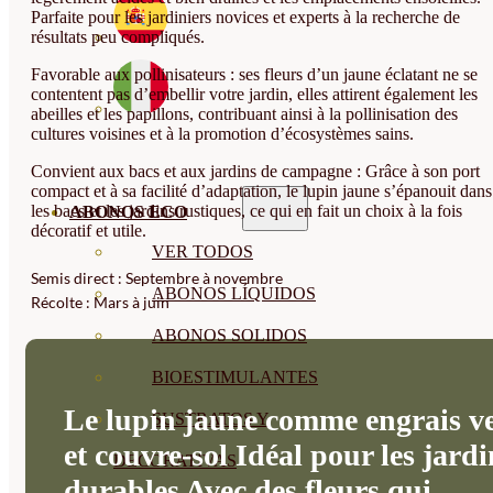
Parfaite pour les jardiniers novices et experts à la recherche de
résultats peu compliqués.
Favorable aux pollinisateurs : ses fleurs d’un jaune éclatant ne se
contentent pas d’embellir votre jardin, elles attirent également les
abeilles et les papillons, contribuant ainsi à la pollinisation des
cultures voisines et à la promotion d’écosystèmes sains.
Convient aux bacs et aux jardins de campagne : Grâce à son port
compact et à sa facilité d’adaptation, le lupin jaune s’épanouit dans
les bacs et les jardins rustiques, ce qui en fait un choix à la fois
ABONOS ECO
décoratif et utile.
VER TODOS
Semis direct : Septembre à novembre
ABONOS LÍQUIDOS
Récolte : Mars à juin
ABONOS SOLIDOS
BIOESTIMULANTES
Le lupin jaune comme engrais ve
SUSTRATOS Y
et couvre-sol Idéal pour les jardi
DECORATIVAS
durables Avec des fleurs qui