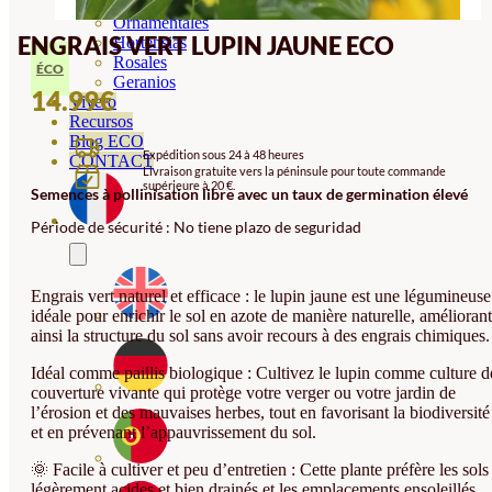
Orquideas
Ornamentales
ENGRAIS VERT LUPIN JAUNE ECO
Hortensias
Rosales
ÉCO
Geranios
14.99
€
Vivero
Recursos
Blog ECO
Expédition sous 24 à 48 heures
CONTACT
Livraison gratuite vers la péninsule pour toute commande
supérieure à 20 €.
Semences à pollinisation libre avec un taux de germination élevé
Période de sécurité : No tiene plazo de seguridad
Engrais vert naturel et efficace : le lupin jaune est une légumineuse
idéale pour enrichir le sol en azote de manière naturelle, améliorant
ainsi la structure du sol sans avoir recours à des engrais chimiques.
Idéal comme paillis biologique : Cultivez le lupin comme culture d
couverture vivante qui protège votre verger ou votre jardin de
l’érosion et des mauvaises herbes, tout en favorisant la biodiversité
et en prévenant l’appauvrissement du sol.
🌞 Facile à cultiver et peu d’entretien : Cette plante préfère les sols
légèrement acides et bien drainés et les emplacements ensoleillés.