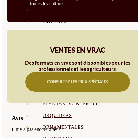
toutes les cultures.
CÍTRICOS
FRUTALES
CÉSPED
BONSAI
VENTES EN VRAC
CONÍFERAS Y SETOS
Des formats en vrac sont disponibles pour les
OLIVO
professionnels et les agriculteurs.
CACTUS, CRASAS Y
CONSULTEZ LES PRIX SPÉCIAUX
SUCULENTAS
PLANTAS DE INTERIOR
ORQUIDEAS
Avis
ORNAMENTALES
Il n’y a pas encore d’avis.