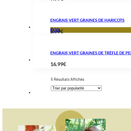
ENGRAIS VERT GRAINES DE HARICOTS
ÉCO
5.99
€
ENGRAIS VERT GRAINES DE TRÈFLE DE P
16.99
€
Trié
5 Résultats Affichés
Par
Popularité