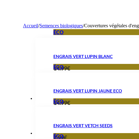
Accueil
/
Semences biologiques
/
Couvertures végétales d'engr
ÉCO
ENGRAIS VERT LUPIN BLANC
ÉCO
14.99
€
ENGRAIS VERT LUPIN JAUNE ECO
ÉCO
14.99
€
ENGRAIS VERT VETCH SEEDS
ÉCO
7.99
€