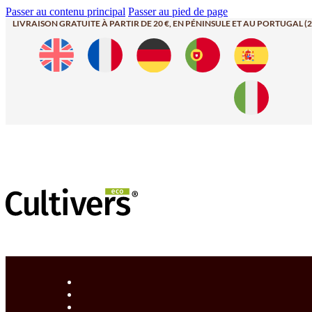
Passer au contenu principal
Passer au pied de page
LIVRAISON GRATUITE À PARTIR DE 20 €, EN PÉNINSULE ET AU PORTUGAL (