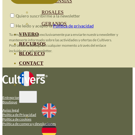
HORTENSIAS
ROSALES
Quiero suscribirme a la newsletter
GERANIOS
He leido y acepto la
Política de privacidad
VIVERO
Tu email se utilizará exclusivamente para enviarte nuestra newsletter y
mantenerte informado sobre las actividades y ofertas de Cultivers.
RECURSOS
Podrás darte de baja en cualquier momento a través del enlace
incluido en cada newsletter.
BLOG ECO
CONTACT
Entreprise
Boutique
Aviso legal
Política de Privacidad
Política de cookies
Política de compra y devoluciones