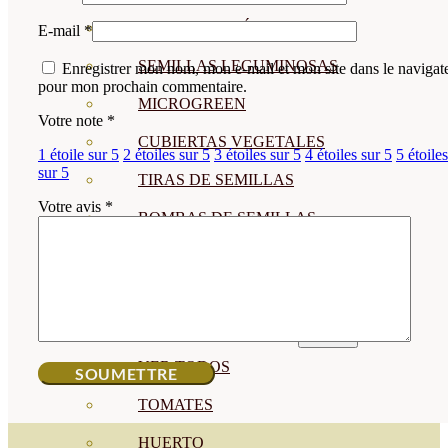
SEMILLAS RAÍZ
E-mail
*
SEMILLAS LEGUMINOSAS
Enregistrer mon nom, mon e-mail et mon site dans le navigat
pour mon prochain commentaire.
MICROGREEN
Votre note
*
CUBIERTAS VEGETALES
1 étoile sur 5
2 étoiles sur 5
3 étoiles sur 5
4 étoiles sur 5
5 étoiles
sur 5
TIRAS DE SEMILLAS
Votre avis
*
BOMBAS DE SEMILLAS
BANDEJAS Y SEMILLEROS
PROFESIONALES
ABONOS POR CULTIVO
VER TODOS
TOMATES
HUERTO