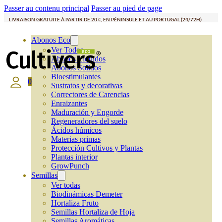
Passer au contenu principal
Passer au pied de page
LIVRAISON GRATUITE À PARTIR DE 20 €, EN PÉNINSULE ET AU PORTUGAL (24/72H)
Abonos Eco
Ver Todos
Abonos Líquidos
Abonos Solidos
Bioestimulantes
0
Sustratos y decorativas
Correctores de Carencias
Enraizantes
Maduración y Engorde
Regeneradores del suelo
Ácidos húmicos
Materias primas
Protección Cultivos y Plantas
Plantas interior
GrowPunch
Semillas
Ver todas
Biodinámicas Demeter
Hortaliza Fruto
Semillas Hortaliza de Hoja
Semillas Aromáticas