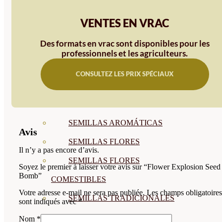
SEMILLAS
VENTES EN VRAC
VER TODAS
Des formats en vrac sont disponibles pour les
BIODINÁMICAS DEMETER
professionnels et les agriculteurs.
HORTALIZA FRUTO
CONSULTEZ LES PRIX SPÉCIAUX
SEMILLAS HORTALIZA DE
HOJA
SEMILLAS AROMÁTICAS
Avis
SEMILLAS FLORES
Il n’y a pas encore d’avis.
SEMILLAS FLORES
Soyez le premier à laisser votre avis sur “Flower Explosion Seed
Bomb”
COMESTIBLES
Votre adresse e-mail ne sera pas publiée.
Les champs obligatoires
SEMILLAS TRADICIONALES
sont indiqués avec
*
SEMILLAS BRASICAS
Nom
*