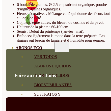
6 boules de graines, Ø 2,5 cm, substrat organique, poudre
d’argile, graines organiques.
Fleurs décoratives : Mélange varié qui donne des fleurs tout
au long de l’été.
Contient, entre autres, du bleuet, du cosmos et du pavot.
Hauteur de la plante : 60-100 cm.
Semis : Début du printemps (janvier - mai).
Enfoncez légèrement la motte dans la terre préparée. Les
graines ont besoin de lumière et d’humidité pour germer.
ABONOS ECO
VER TODOS
ABONOS LÍQUIDOS
Foire aux questions
ABONOS SOLIDOS
BIOESTIMULANTES
SUSTRATOS Y
DECORATIVAS