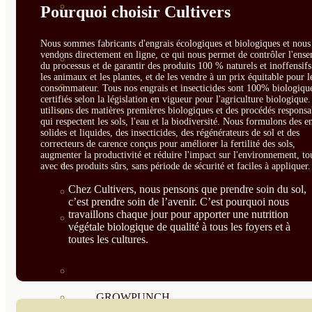
CORRECTORES DE
Pourquoi choisir Cultivers
CARENCIAS
Nous sommes fabricants d'engrais écologiques et biologiques et nous 
vendons directement en ligne, ce qui nous permet de contrôler l'ens
ENRAIZANTES
du processus et de garantir des produits 100 % naturels et inoffensif
les animaux et les plantes, et de les vendre à un prix équitable pour l
MADURACIÓN Y ENGORDE
consommateur. Tous nos engrais et insecticides sont 100% biologique
certifiés selon la législation en vigueur pour l'agriculture biologique
utilisons des matières premières biologiques et des procédés responsa
REGENERADORES DEL
qui respectent les sols, l'eau et la biodiversité. Nous formulons des e
solides et liquides, des insecticides, des régénérateurs de sol et des
SUELO
correcteurs de carence conçus pour améliorer la fertilité des sols,
augmenter la productivité et réduire l'impact sur l'environnement, to
ÁCIDOS HÚMICOS
avec des produits sûrs, sans période de sécurité et faciles à appliquer.
Chez Cultivers, nous pensons que prendre soin du sol,
MATERIAS PRIMAS
c’est prendre soin de l’avenir. C’est pourquoi nous
travaillons chaque jour pour apporter une nutrition
PROTECCIÓN CULTIVOS Y
végétale biologique de qualité à tous les foyers et à
toutes les cultures.
PLANTAS
PLANTAS INTERIOR
GROWPUNCH