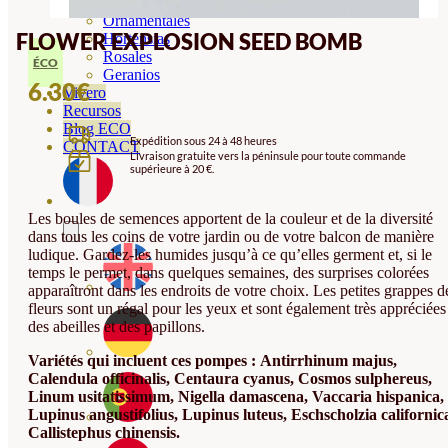
Orquideas
Ornamentales
FLOWER EXPLOSION SEED BOMB
Hortensias
Rosales
ÉCO
Geranios
6.30
€
Vivero
Recursos
Blog ECO
Expédition sous 24 à 48 heures
CONTACT
Livraison gratuite vers la péninsule pour toute commande
supérieure à 20 €.
Les boules de semences apportent de la couleur et de la diversité
dans tous les coins de votre jardin ou de votre balcon de manière
ludique. Gardez-les humides jusqu’à ce qu’elles germent et, si le
temps le permet, dans quelques semaines, des surprises colorées
apparaîtront dans les endroits de votre choix. Les petites grappes d
fleurs sont un régal pour les yeux et sont également très appréciées
des abeilles et des papillons.
Variétés qui incluent ces pompes :
Antirrhinum majus,
Calendula officinalis, Centaura cyanus, Cosmos sulphereus,
Linum usitatissimum, Nigella damascena, Vaccaria hispanica,
Lupinus angustifolius, Lupinus luteus, Eschscholzia californic
Callistephus chinensis.