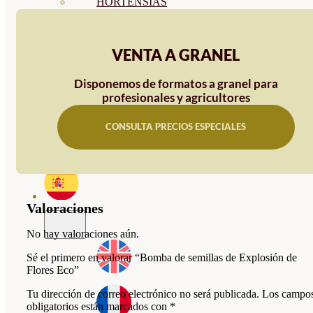
HORTENSIAS
ROSALES
VENTA A GRANEL
GERANIOS
VIVERO
Disponemos de formatos a granel para
profesionales y agricultores
RECURSOS
BLOG
CONSULTA PRECIOS ESPECIALES
CONTACTO
Valoraciones
No hay valoraciones aún.
Sé el primero en valorar “Bomba de semillas de Explosión de
Flores Eco”
Tu dirección de correo electrónico no será publicada.
Los campo
obligatorios están marcados con
*