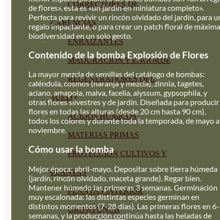
CORRECTORES DE
de flores», esta es «un jardín en miniatura completo».
Perfecta para revivir un rincón olvidado del jardín, para u
CARENCIAS
regalo impactante, o para crear un patch floral de máxim
biodiversidad en un solo gesto.
ENRAIZANTES
Contenido de la bomba Explosión de Flores
MADURACIÓN Y ENGORDE
La mayor mezcla de semillas del catálogo de bombas:
REGENERADORES DEL
caléndula, cosmos (naranja y mezcla), zinnia, tagetes,
aciano, amapola, malva, facelia, alyssum, gypsophila, y
SUELO
otras flores silvestres y de jardín. Diseñada para producir
flores en todas las alturas (desde 20 cm hasta 90 cm),
ÁCIDOS HÚMICOS
todos los colores y durante toda la temporada, de mayo a
noviembre.
MATERIAS PRIMAS
Cómo usar la bomba
PROTECCIÓN CULTIVOS Y
Mejor época: abril-mayo. Depositar sobre tierra húmeda
PLANTAS
(jardín, rincón olvidado, maceta grande). Regar bien.
Mantener húmedo las primeras 3 semanas. Germinación
PLANTAS INTERIOR
muy escalonada: las distintas especies germinan en
distintos momentos (7-28 días). Las primeras flores en 6
GROWPUNCH
semanas, y la producción continúa hasta las heladas de