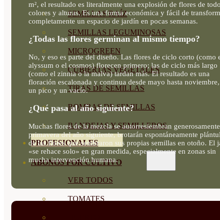
m², el resultado es literalmente una explosión de flores de todo
colores y alturas. Es una forma económica y fácil de transfor
SEMILLAS RAÍZ
completamente un espacio de jardín en pocas semanas.
SEMILLAS LEGUMINOSAS
¿Todas las flores germinan al mismo tiempo?
MICROGREEN
No, y eso es parte del diseño. Las flores de ciclo corto (como 
alyssum o el cosmos) florecen primero; las de ciclo más largo
CUBIERTAS VEGETALES
(como el zinnia o la malva) tardan más. El resultado es una
floración escalonada y continua desde mayo hasta noviembre,
TIRAS DE SEMILLAS
un pico y un vacío.
BOMBAS DE SEMILLAS
¿Qué pasa al año siguiente?
BANDEJAS Y SEMILLEROS
Muchas flores de la mezcla se autorresiembran generosamente
primavera del año siguiente, brotarán espontáneamente plántu
PROFESIONALES
de las flores que sembraron sus propias semillas en otoño. El j
«se rehace solo» en gran medida, especialmente en zonas sin
mucha intervención humana.
ABONOS POR CULTIVO
VER TODOS
TOMATES
HUERTO