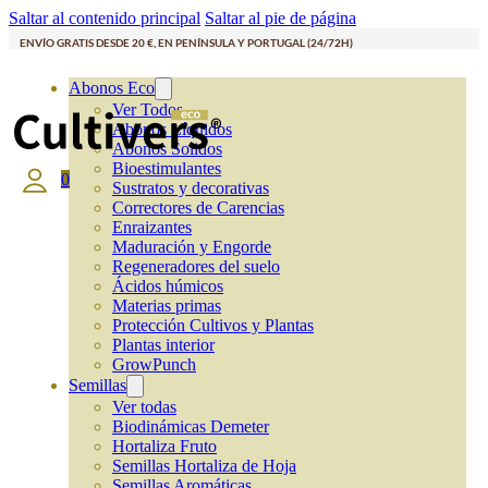
Saltar al contenido principal
Saltar al pie de página
ENVÍO GRATIS DESDE 20 €, EN PENÍNSULA Y PORTUGAL (24/72H)
Abonos Eco
Ver Todos
Abonos Líquidos
Abonos Solidos
Bioestimulantes
0
Sustratos y decorativas
Correctores de Carencias
Enraizantes
Maduración y Engorde
Regeneradores del suelo
Ácidos húmicos
Materias primas
Protección Cultivos y Plantas
Plantas interior
GrowPunch
Semillas
Ver todas
Biodinámicas Demeter
Hortaliza Fruto
Semillas Hortaliza de Hoja
Semillas Aromáticas