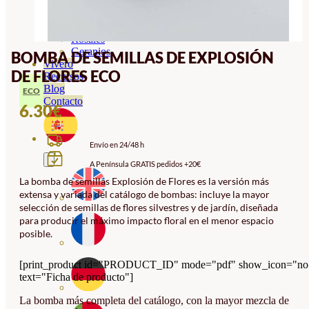
Orquideas
Ornamentales
Hortensias
Rosales
Geranios
BOMBA DE SEMILLAS DE EXPLOSIÓN
Vivero
DE FLORES ECO
Recursos
Blog
ECO
Contacto
6.30
€
Envío en 24/48 h
A Península GRATIS pedidos +20€
La bomba de semillas Explosión de Flores es la versión más
extensa y variada del catálogo de bombas: incluye la mayor
selección de semillas de flores silvestres y de jardín, diseñada
para producir el máximo impacto floral en el menor espacio
posible.
[print_product id="PRODUCT_ID" mode="pdf" show_icon="no
text="Ficha de producto"]
La bomba más completa del catálogo, con la mayor mezcla de