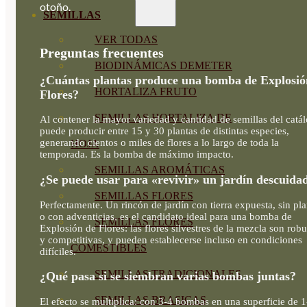
otoño.
SEMILLAS
VER TODAS
Preguntas frecuentes
BIODINÁMICAS DEMETER
¿Cuántas plantas produce una bomba de Explosió
HORTALIZA FRUTO
Flores?
SEMILLAS HORTALIZA DE
Al contener la mayor variedad y cantidad de semillas del catá
puede producir entre 15 y 30 plantas de distintas especies,
generando cientos o miles de flores a lo largo de toda la
HOJA
temporada. Es la bomba de máximo impacto.
SEMILLAS AROMÁTICAS
¿Se puede usar para «revivir» un jardín descuida
SEMILLAS FLORES
Perfectamente. Un rincón de jardín con tierra expuesta, sin pla
o con adventicias, es el candidato ideal para una bomba de
SEMILLAS FLORES
Explosión de Flores: las flores silvestres de la mezcla son robu
y competitivas, y pueden establecerse incluso en condiciones
COMESTIBLES
difíciles.
SEMILLAS TRADICIONALES
¿Qué pasa si se siembran varias bombas juntas?
SEMILLAS BRASICAS
El efecto se multiplica: con 3-4 bombas en una superficie de 1