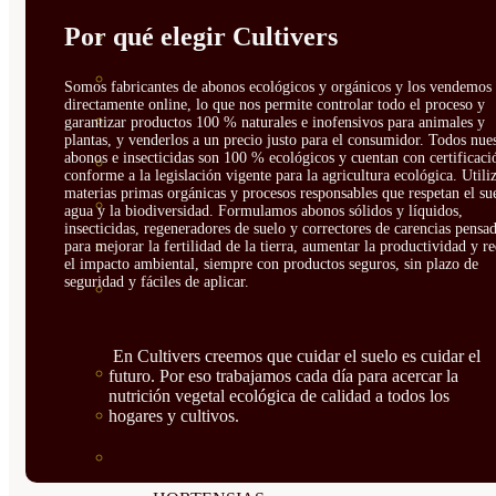
Por qué elegir Cultivers
CÍTRICOS
FRUTALES
Somos fabricantes de abonos ecológicos y orgánicos y los vendemos
directamente online, lo que nos permite controlar todo el proceso y
CÉSPED
garantizar productos 100 % naturales e inofensivos para animales y
plantas, y venderlos a un precio justo para el consumidor. Todos nue
abonos e insecticidas son 100 % ecológicos y cuentan con certificaci
BONSAI
conforme a la legislación vigente para la agricultura ecológica. Util
materias primas orgánicas y procesos responsables que respetan el sue
CONÍFERAS Y SETOS
agua y la biodiversidad. Formulamos abonos sólidos y líquidos,
insecticidas, regeneradores de suelo y correctores de carencias pensa
OLIVO
para mejorar la fertilidad de la tierra, aumentar la productividad y r
el impacto ambiental, siempre con productos seguros, sin plazo de
seguridad y fáciles de aplicar.
CACTUS, CRASAS Y
SUCULENTAS
En Cultivers creemos que cuidar el suelo es cuidar el
PLANTAS DE INTERIOR
futuro. Por eso trabajamos cada día para acercar la
nutrición vegetal ecológica de calidad a todos los
ORQUIDEAS
hogares y cultivos.
ORNAMENTALES