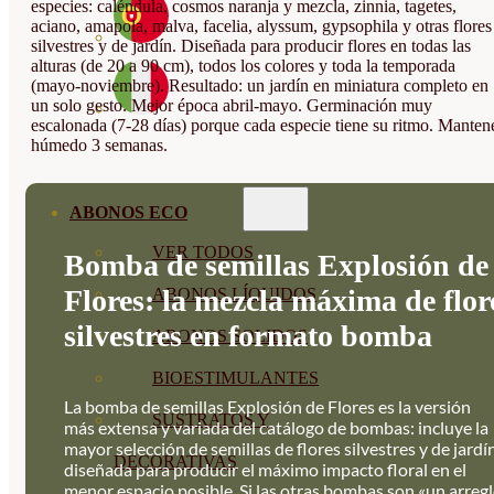
especies: caléndula, cosmos naranja y mezcla, zinnia, tagetes,
aciano, amapola, malva, facelia, alyssum, gypsophila y otras flores
silvestres y de jardín. Diseñada para producir flores en todas las
alturas (de 20 a 90 cm), todos los colores y toda la temporada
(mayo-noviembre). Resultado: un jardín en miniatura completo en
un solo gesto. Mejor época abril-mayo. Germinación muy
escalonada (7-28 días) porque cada especie tiene su ritmo. Manten
húmedo 3 semanas.
ABONOS ECO
VER TODOS
Bomba de semillas Explosión de
Flores: la mezcla máxima de flor
ABONOS LÍQUIDOS
silvestres en formato bomba
ABONOS SOLIDOS
BIOESTIMULANTES
La bomba de semillas Explosión de Flores es la versión
SUSTRATOS Y
más extensa y variada del catálogo de bombas: incluye la
mayor selección de semillas de flores silvestres y de jardín
DECORATIVAS
diseñada para producir el máximo impacto floral en el
menor espacio posible. Si las otras bombas son «un arreg