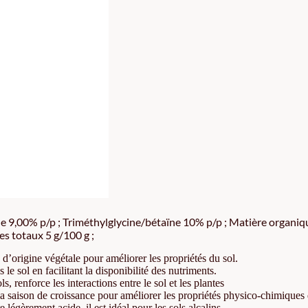
le 9,00% p/p ; Triméthylglycine/bétaïne 10% p/p ; Matière organiq
es totaux 5 g/100 g ;
d’origine végétale pour améliorer les propriétés du sol.
 sol en facilitant la disponibilité des nutriments.
ls, renforce les interactions entre le sol et les plantes
 saison de croissance pour améliorer les propriétés physico-chimiques 
 légèrement acide, il est idéal pour les sols alcalins.