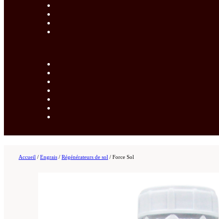
Accueil
/
Engrais
/
Régénérateurs de sol
/
Force Sol