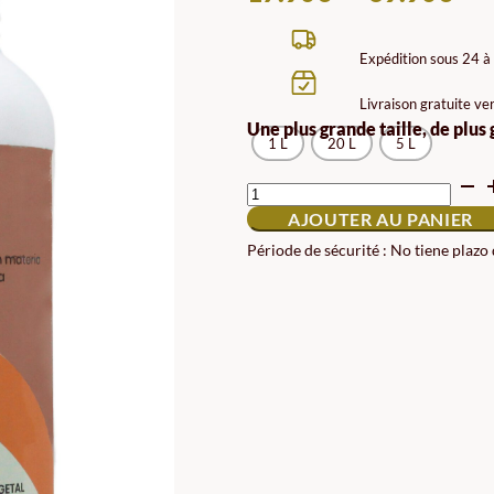
DE
PRI
Expédition sous 24 à
17.
Livraison gratuite ve
À
Une plus grande taille, de plus
1 L
20 L
5 L
69.
QUANTITÉ
DE
AJOUTER AU PANIER
FORCE
SOL
Période de sécurité : No tiene plazo