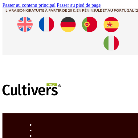
Passer au contenu principal
Passer au pied de page
LIVRAISON GRATUITE À PARTIR DE 20 €, EN PÉNINSULE ET AU PORTUGAL (