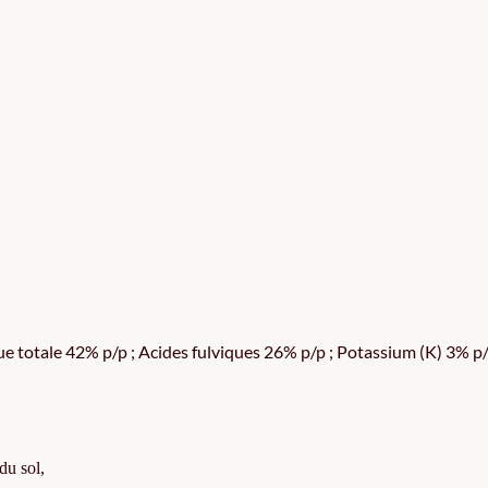
ue totale 42% p/p ; Acides fulviques 26% p/p ; Potassium (K) 3% p/
du sol,