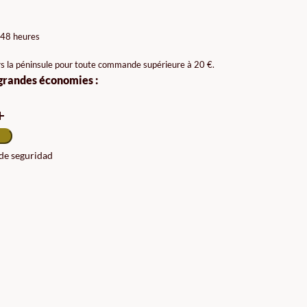
X :
 48 heures
90€
rs la péninsule pour toute commande supérieure à 20 €.
 grandes économies :
90€
 de seguridad