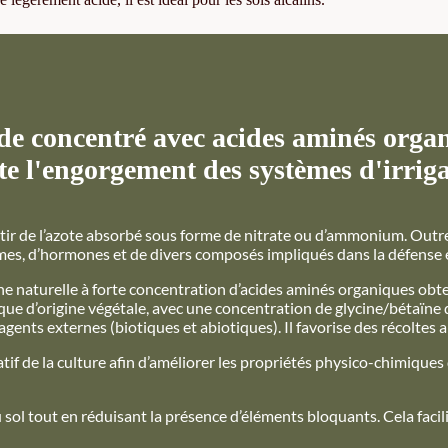
 concentré avec acides aminés organi
ite l'engorgement des systèmes d'irrig
tir de l’azote absorbé sous forme de nitrate ou d’ammonium. Outre
ymes, d’hormones et de divers composés impliqués dans la défense 
e naturelle à forte concentration d’acides aminés organiques obt
ue d’origine végétale, avec une concentration de glycine/bétaïne d
gents externes (biotiques et abiotiques). Il favorise des récoltes 
atif de la culture afin d’améliorer les propriétés physico-chimiques 
u sol tout en réduisant la présence d’éléments bloquants. Cela facil