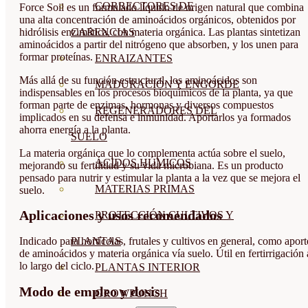
CORRECTORES DE
Force Soil es un formulado líquido de origen natural que combina
una alta concentración de aminoácidos orgánicos, obtenidos por
hidrólisis enzimática, con materia orgánica. Las plantas sintetizan
CARENCIAS
aminoácidos a partir del nitrógeno que absorben, y los unen para
formar proteínas.
ENRAIZANTES
Más allá de su función estructural, los aminoácidos son
MADURACIÓN Y ENGORDE
indispensables en los procesos bioquímicos de la planta, ya que
forman parte de enzimas, hormonas y diversos compuestos
REGENERADORES DEL
implicados en su defensa e inmunidad. Aportarlos ya formados
ahorra energía a la planta.
SUELO
La materia orgánica que lo complementa actúa sobre el suelo,
ÁCIDOS HÚMICOS
mejorando su fertilidad y su vida microbiana. Es un producto
pensado para nutrir y estimular la planta a la vez que se mejora el
MATERIAS PRIMAS
suelo.
Aplicaciones y usos recomendados
PROTECCIÓN CULTIVOS Y
PLANTAS
Indicado para hortícolas, frutales y cultivos en general, como aport
de aminoácidos y materia orgánica vía suelo. Útil en fertirrigación 
lo largo del ciclo.
PLANTAS INTERIOR
Modo de empleo y dosis
GROWPUNCH