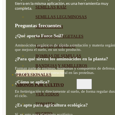
tierra en la misma aplicación, es una herramienta muy
SEMILLAS RAÍZ
completa.
SEMILLAS LEGUMINOSAS
Preguntas frecuentes
MICROGREEN
¿Qué aporta Force Soil?
CUBIERTAS VEGETALES
Aminoácidos orgánicos de rápida asimilación y materia orgán
TIRAS DE SEMILLAS
que mejora el suelo, en un solo producto.
BOMBAS DE SEMILLAS
¿Para qué sirven los aminoácidos en la planta?
BANDEJAS Y SEMILLEROS
Forman parte de enzimas, hormonas y compuestos de defensa
además de su función estructural en las proteínas.
PROFESIONALES
¿Cómo se aplica?
ABONOS POR CULTIVO
En fertirrigación o directamente al suelo, de forma regular dur
VER TODOS
el ciclo.
TOMATES
¿Es apto para agricultura ecológica?
HUERTO
Sí, es apto para el manejo ecológico.