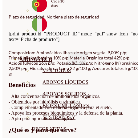
Cada 10
días.
Plazo de seguridad: No tiene plazo de seguridad
[print_product id="PRODUCT_ID" mode="pdf" show_icon="no
text="Ficha de producto"]
Composicion: Aminoácidos libres de origen vegetal 9,00% p/p;
Trimetilglicina/betaina 10% p/p;Materia Orgánica total 42% p/p;
ABONOS ECO
Ácidos fúlvicos 26% p/p; Potasio (K) 3% p/p; Nitrógeno (N) orgánic
2,50% p/p; Hidratos de carbono 22 g/100 g; Azucares totales 5 g/10
VER TODOS
g;
ABONOS LÍQUIDOS
Beneficios
ABONOS SOLIDOS
- Alta concentración de aminoácidos orgánicos.
- Obtenidos por hidrólisis enzimática.
BIOESTIMULANTES
- Complementado con materia orgánica para el suelo.
- Apoya los procesos bioquímicos y la defensa de la planta.
SUSTRATOS Y
- Apto para agricultura ecológica.
DECORATIVAS
¿Qué es y para qué sirve?