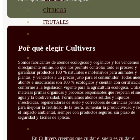
CÍTRICOS
FRUTALES
CÉSPED
BONSAI
Por qué elegir Cultivers
CONÍFERAS Y SETOS
Somos fabricantes de abonos ecológicos y orgánicos y los vendemos
directamente online, lo que nos permite controlar todo el proceso y
OLIVO
garantizar productos 100 % naturales e inofensivos para animales y
plantas, y venderlos a un precio justo para el consumidor. Todos nue
CACTUS, CRASAS Y
abonos e insecticidas son 100 % ecológicos y cuentan con certificaci
conforme a la legislación vigente para la agricultura ecológica. Util
materias primas orgánicas y procesos responsables que respetan el sue
SUCULENTAS
agua y la biodiversidad. Formulamos abonos sólidos y líquidos,
insecticidas, regeneradores de suelo y correctores de carencias pensa
PLANTAS DE INTERIOR
para mejorar la fertilidad de la tierra, aumentar la productividad y r
el impacto ambiental, siempre con productos seguros, sin plazo de
ORQUIDEAS
seguridad y fáciles de aplicar.
ORNAMENTALES
En Cultivers creemos que cuidar el suelo es cuidar el