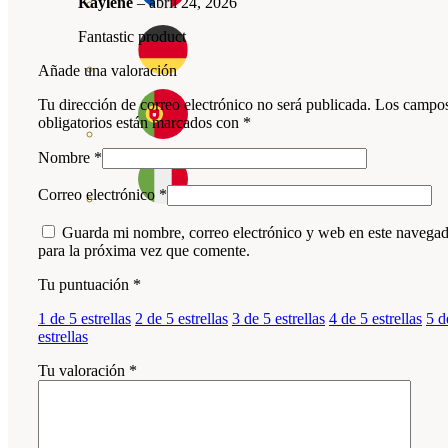
Kaylene
–
abril 24, 2026
Fantastic product
Añade una valoración
Tu dirección de correo electrónico no será publicada.
Los campo
obligatorios están marcados con
*
Nombre
*
Correo electrónico
*
Guarda mi nombre, correo electrónico y web en este navega
para la próxima vez que comente.
Tu puntuación
*
1 de 5 estrellas
2 de 5 estrellas
3 de 5 estrellas
4 de 5 estrellas
5 d
estrellas
Tu valoración
*