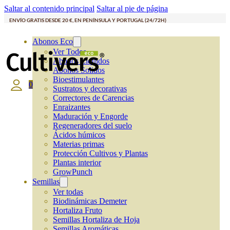
Saltar al contenido principal
Saltar al pie de página
ENVÍO GRATIS DESDE 20 €, EN PENÍNSULA Y PORTUGAL (24/72H)
Abonos Eco
Ver Todos
Abonos Líquidos
Abonos Solidos
Bioestimulantes
0
Sustratos y decorativas
Correctores de Carencias
Enraizantes
Maduración y Engorde
Regeneradores del suelo
Ácidos húmicos
Materias primas
Protección Cultivos y Plantas
Plantas interior
GrowPunch
Semillas
Ver todas
Biodinámicas Demeter
Hortaliza Fruto
Semillas Hortaliza de Hoja
Semillas Aromáticas