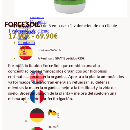
Orquideas
Ornamentales
Hortensias
Rosales
Geranios
FORCE SOIL
Valorado con
5.00
de 5 en base a
1
valoración de un cliente
Vivero
1
valoración de cliente
Recursos
RANGO
17.90
€
-
69.90
€
Blog
DE
Contacto
Envío en 24/48 h
PRECIOS:
A Península GRATIS pedidos +20€
DESDE
Formulado líquido Force Soil que combina una alta
17.90€
concentración de aminoácidos orgánicos por hidrólisis
HASTA
enzimática con materia orgánica. Aporta a la planta aminoácidos
ya formados, que ahorran energía y refuerzan su defensa,
69.90€
mientras la materia orgánica mejora la fertilidad y la vida del
suelo. Bioestimulación de la planta y mejora del suelo en una
misma aplicación por fertirrigación.
10 ml/l.