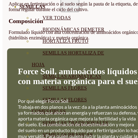
Aplicar en fertirrigación o al suelo según la pauta de la etiqueta, de
SEMILLAS
forma regular durante el ciclo del cultivo.
VER TODAS
Composición
BIODINÁMICAS DEMETER
Formulado líquido con alta concentración de aminoácidos orgánic
(hidrólisis enzimática) y materia orgánica.
HORTALIZA FRUTO
SEMILLAS HORTALIZA DE
HOJA
Force Soil, aminoácidos líquidos
SEMILLAS AROMÁTICAS
con materia orgánica para el sue
SEMILLAS FLORES
SEMILLAS FLORES
Por qué elegir Force Soil
Trabaja en dos planos a la vez: da a la planta aminoácidos
COMESTIBLES
ya formados que ahorran energía y refuerzan su defensa, 
aporta materia orgánica que mejora la fertilidad y la vida
SEMILLAS TRADICIONALES
del suelo. Esa combinación de bioestimulación y mejora
del suelo en un producto líquido para fertirrigación lo ha
SEMILLAS BRASICAS
muy versátil. Para quien quiere nutrir la planta y cuidar la