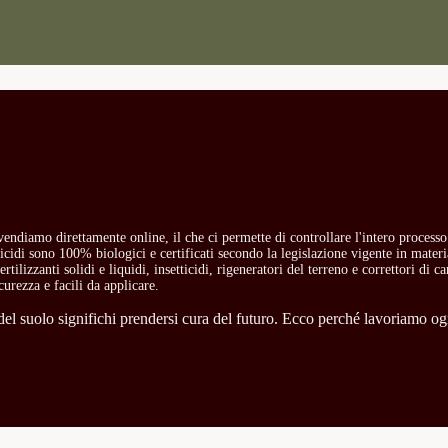
i vendiamo direttamente online, il che ci permette di controllare l'intero process
etticidi sono 100% biologici e certificati secondo la legislazione vigente in mate
rtilizzanti solidi e liquidi, insetticidi, rigeneratori del terreno e correttori di 
curezza e facili da applicare.
l suolo significhi prendersi cura del futuro. Ecco perché lavoriamo ogni