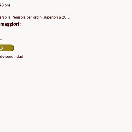
ZZO:
/48 ore
rso la Penisola per ordini superiori a 20 €
0€
 maggiori:
0€
LO
 de seguridad