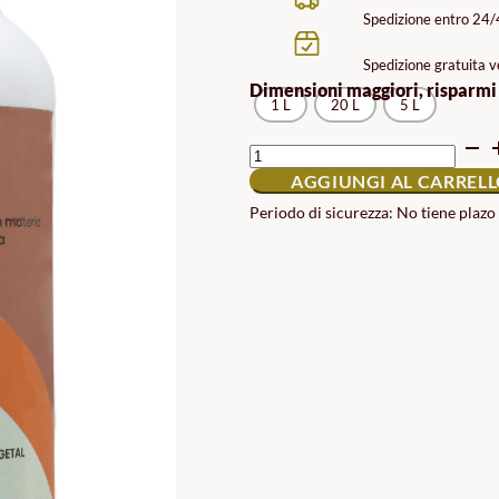
PRE
Spedizione entro 24
DA
Spedizione gratuita ve
17.9
Dimensioni maggiori, risparmi
1 L
20 L
5 L
A
69.9
FORZA
DEL
AGGIUNGI AL CARREL
SUOLO
QUANTITÀ
Periodo di sicurezza: No tiene plazo