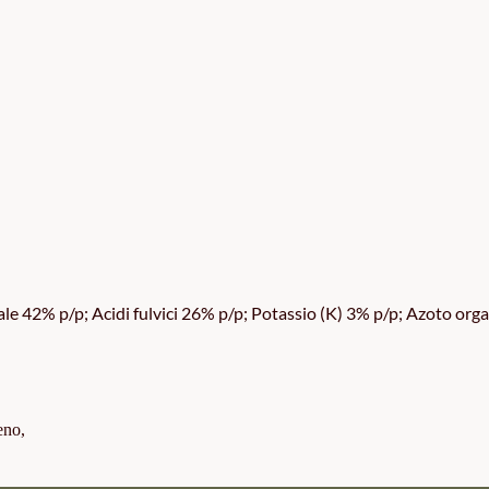
le 42% p/p; Acidi fulvici 26% p/p; Potassio (K) 3% p/p; Azoto org
eno,