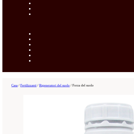
Casa
/
Fertilizzanti
/
Rigeneratori del suolo
/
Forza del suolo