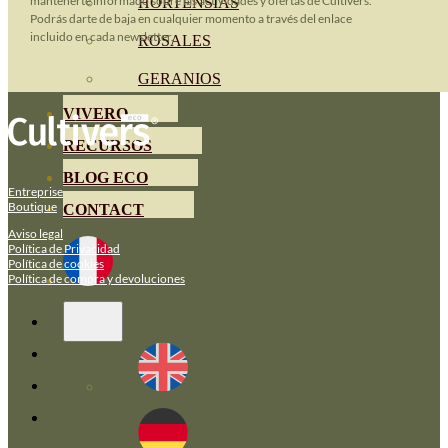
mantenerte informado sobre las actividades y ofertas de Cultivers.
HORTENSIAS
Podrás darte de baja en cualquier momento a través del enlace
incluido en cada newsletter.
ROSALES
GERANIOS
VIVERO
RECURSOS
BLOG ECO
Entreprise
Boutique
CONTACT
Aviso legal
Política de Privacidad
Política de cookies
Política de compra y devoluciones