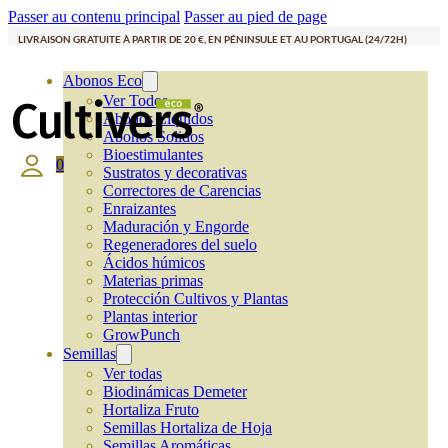
Passer au contenu principal
Passer au pied de page
LIVRAISON GRATUITE À PARTIR DE 20 €, EN PÉNINSULE ET AU PORTUGAL (24/72H)
Abonos Eco
Ver Todos
Abonos Líquidos
Abonos Solidos
Bioestimulantes
0
Sustratos y decorativas
Correctores de Carencias
Enraizantes
Maduración y Engorde
Regeneradores del suelo
Ácidos húmicos
Materias primas
Protección Cultivos y Plantas
Plantas interior
GrowPunch
Semillas
Ver todas
Biodinámicas Demeter
Hortaliza Fruto
Semillas Hortaliza de Hoja
Semillas Aromáticas