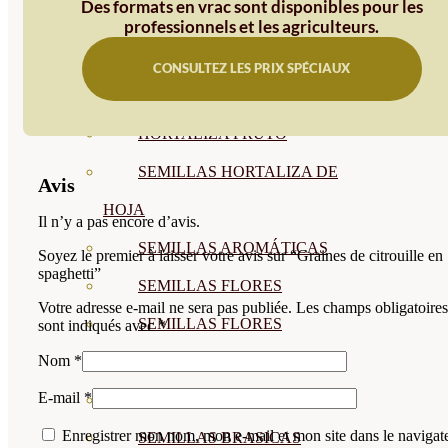
Des formats en vrac sont disponibles pour les
SEMILLAS
professionnels et les agriculteurs.
VER TODAS
CONSULTEZ LES PRIX SPÉCIAUX
BIODINÁMICAS DEMETER
HORTALIZA FRUTO
SEMILLAS HORTALIZA DE
Avis
HOJA
Il n’y a pas encore d’avis.
SEMILLAS AROMÁTICAS
Soyez le premier à laisser votre avis sur “Graines de citrouille en
spaghetti”
SEMILLAS FLORES
Votre adresse e-mail ne sera pas publiée.
Les champs obligatoires
SEMILLAS FLORES
sont indiqués avec
*
Nom
*
COMESTIBLES
E-mail
*
SEMILLAS TRADICIONALES
Enregistrer mon nom, mon e-mail et mon site dans le navigat
SEMILLAS BRASICAS