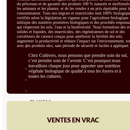
CORRECTORES DE
du processus et de garantir des produits 100 % naturels et inoffensif
les animaux et les plantes, et de les vendre à un prix équitable pour l
consommateur. Tous nos engrais et insecticides sont 100% biologique
CARENCIAS
certifiés selon la législation en vigueur pour l'agriculture biologique
utilisons des matières premières biologiques et des procédés responsa
ENRAIZANTES
qui respectent les sols, l'eau et la biodiversité. Nous formulons des e
solides et liquides, des insecticides, des régénérateurs de sol et des
MADURACIÓN Y ENGORDE
correcteurs de carence conçus pour améliorer la fertilité des sols,
augmenter la productivité et réduire l'impact sur l'environnement, to
avec des produits sûrs, sans période de sécurité et faciles à appliquer.
REGENERADORES DEL
Chez Cultivers, nous pensons que prendre soin du sol,
SUELO
c’est prendre soin de l’avenir. C’est pourquoi nous
travaillons chaque jour pour apporter une nutrition
ÁCIDOS HÚMICOS
végétale biologique de qualité à tous les foyers et à
toutes les cultures.
MATERIAS PRIMAS
PROTECCIÓN CULTIVOS Y
PLANTAS
PLANTAS INTERIOR
VENTES EN VRAC
GROWPUNCH