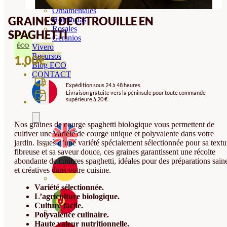
Orquideas
Ornamentales
GRAINES DE CITROUILLE EN
Hortensias
Rosales
SPAGHETTI
Geranios
ÉCO
Vivero
Recursos
1.00
€
Blog ECO
CONTACT
Expédition sous 24 à 48 heures
Livraison gratuite vers la péninsule pour toute commande
supérieure à 20 €.
Nos graines de courge spaghetti biologique vous permettent de
cultiver une variété de courge unique et polyvalente dans votre
jardin. Issues d’une variété spécialement sélectionnée pour sa textu
fibreuse et sa saveur douce, ces graines garantissent une récolte
abondante de courges spaghetti, idéales pour des préparations sain
et créatives dans votre cuisine.
Variété sélectionnée.
L’agriculture biologique.
Culture facile.
Polyvalence culinaire.
Haute valeur nutritionnelle.