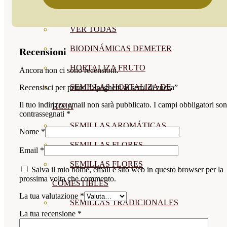
SEMILLAS
VER TODAS
BIODINÁMICAS DEMETER
Recensioni
HORTALIZA FRUTO
Ancora non ci sono recensioni.
SEMILLAS HORTALIZA DE
Recensisci per primo “Spaghetti ai semi di zucca”
Il tuo indirizzo email non sarà pubblicato.
I campi obbligatori so
HOJA
contrassegnati
*
SEMILLAS AROMÁTICAS
Nome
*
SEMILLAS FLORES
Email
*
SEMILLAS FLORES
Salva il mio nome, email e sito web in questo browser per la
prossima volta che commento.
COMESTIBLES
La tua valutazione
*
SEMILLAS TRADICIONALES
La tua recensione
*
SEMILLAS BRASICAS