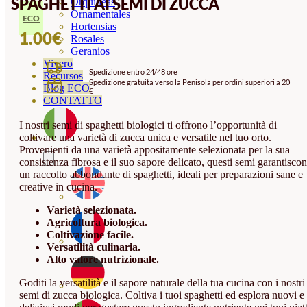
SPAGHETTI AI SEMI DI ZUCCA
Orquideas
Ornamentales
ECO
Hortensias
1.00
€
Rosales
Geranios
Vivero
Spedizione entro 24/48 ore
Recursos
Spedizione gratuita verso la Penisola per ordini superiori a 20
Blog ECO
€
CONTATTO
I nostri semi di spaghetti biologici ti offrono l’opportunità di
coltivare una varietà di zucca unica e versatile nel tuo orto.
Provenienti da una varietà appositamente selezionata per la sua
consistenza fibrosa e il suo sapore delicato, questi semi garantisco
un raccolto abbondante di spaghetti, ideali per preparazioni sane e
creative in cucina.
Varietà selezionata.
Agricoltura biologica.
Coltivazione facile.
Versatilità culinaria.
Alto valore nutrizionale.
Goditi la versatilità e il sapore naturale della tua cucina con i nostri
semi di zucca biologica. Coltiva i tuoi spaghetti ed esplora nuovi e