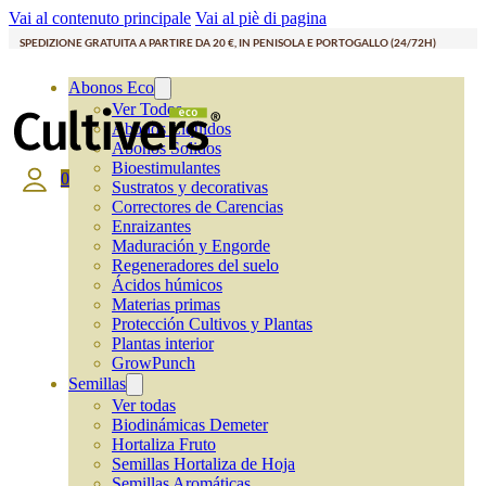
Vai al contenuto principale
Vai al piè di pagina
SPEDIZIONE GRATUITA A PARTIRE DA 20 €, IN PENISOLA E PORTOGALLO (24/72H)
Abonos Eco
Ver Todos
Abonos Líquidos
Abonos Solidos
Bioestimulantes
0
Sustratos y decorativas
Correctores de Carencias
Enraizantes
Maduración y Engorde
Regeneradores del suelo
Ácidos húmicos
Materias primas
Protección Cultivos y Plantas
Plantas interior
GrowPunch
Semillas
Ver todas
Biodinámicas Demeter
Hortaliza Fruto
Semillas Hortaliza de Hoja
Semillas Aromáticas