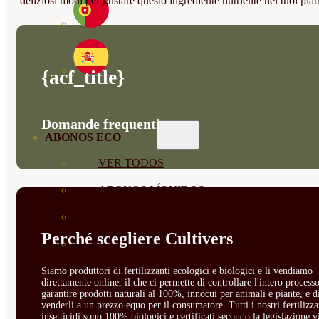
deliziosi modi per gustare questo ingrediente nutriente nei tuoi piatt
{acf_title}
Domande frequenti
ABONOS ECO
VER TODOS
ABONOS LÍQUIDOS
ABONOS SOLIDOS
Perché scegliere Cultivers
BIOESTIMULANTES
SUSTRATOS Y
Siamo produttori di fertilizzanti ecologici e biologici e li vendiamo
direttamente online, il che ci permette di controllare l'intero processo
garantire prodotti naturali al 100%, innocui per animali e piante, e d
DECORATIVAS
venderli a un prezzo equo per il consumatore. Tutti i nostri fertilizza
insetticidi sono 100% biologici e certificati secondo la legislazione v