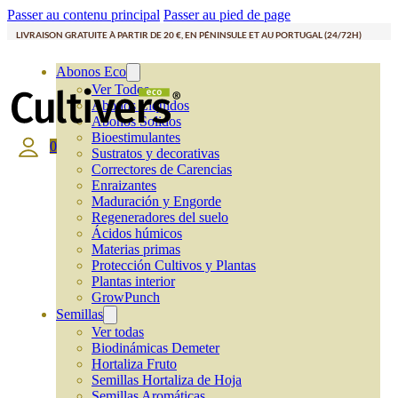
Passer au contenu principal
Passer au pied de page
LIVRAISON GRATUITE À PARTIR DE 20 €, EN PÉNINSULE ET AU PORTUGAL (24/72H)
Abonos Eco
Ver Todos
Abonos Líquidos
Abonos Solidos
Bioestimulantes
0
Sustratos y decorativas
Correctores de Carencias
Enraizantes
Maduración y Engorde
Regeneradores del suelo
Ácidos húmicos
Materias primas
Protección Cultivos y Plantas
Plantas interior
GrowPunch
Semillas
Ver todas
Biodinámicas Demeter
Hortaliza Fruto
Semillas Hortaliza de Hoja
Semillas Aromáticas