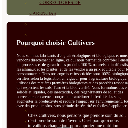
CORRECTORES DE
CARENCIAS
ENRAIZANTES
MADURACIÓN Y ENGORDE
Pourquoi choisir Cultivers
REGENERADORES DEL
Nous sommes fabricants d'engrais écologiques et biologiques et nous 
SUELO
vendons directement en ligne, ce qui nous permet de contrôler l'ens
du processus et de garantir des produits 100 % naturels et inoffensif
ÁCIDOS HÚMICOS
les animaux et les plantes, et de les vendre à un prix équitable pour l
consommateur. Tous nos engrais et insecticides sont 100% biologique
MATERIAS PRIMAS
certifiés selon la législation en vigueur pour l'agriculture biologique
utilisons des matières premières biologiques et des procédés responsa
qui respectent les sols, l'eau et la biodiversité. Nous formulons des e
PROTECCIÓN CULTIVOS Y
solides et liquides, des insecticides, des régénérateurs de sol et des
correcteurs de carence conçus pour améliorer la fertilité des sols,
PLANTAS
augmenter la productivité et réduire l'impact sur l'environnement, to
avec des produits sûrs, sans période de sécurité et faciles à appliquer.
PLANTAS INTERIOR
Chez Cultivers, nous pensons que prendre soin du sol,
c’est prendre soin de l’avenir. C’est pourquoi nous
GROWPUNCH
travaillons chaque jour pour apporter une nutrition