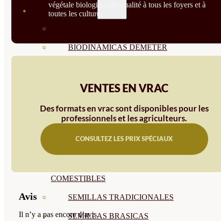
végétale biologique de qualité à tous les foyers et à
SEMILLAS
toutes les cultures.
VER TODAS
BIODINÁMICAS DEMETER
HORTALIZA FRUTO
SEMILLAS HORTALIZA DE
VENTES EN VRAC
HOJA
Des formats en vrac sont disponibles pour les
professionnels et les agriculteurs.
SEMILLAS AROMÁTICAS
CONSULTEZ LES PRIX SPÉCIAUX
SEMILLAS FLORES
SEMILLAS FLORES
COMESTIBLES
Avis
SEMILLAS TRADICIONALES
Il n’y a pas encore d’avis.
SEMILLAS BRASICAS