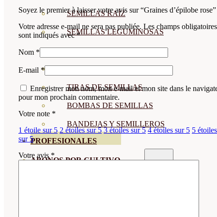
Soyez le premier à laisser votre avis sur “Graines d’épilobe rose”
SEMILLAS RAÍZ
Votre adresse e-mail ne sera pas publiée.
Les champs obligatoires
SEMILLAS LEGUMINOSAS
sont indiqués avec
*
MICROGREEN
Nom
*
CUBIERTAS VEGETALES
E-mail
*
TIRAS DE SEMILLAS
Enregistrer mon nom, mon e-mail et mon site dans le navigat
pour mon prochain commentaire.
BOMBAS DE SEMILLAS
Votre note
*
BANDEJAS Y SEMILLEROS
1 étoile sur 5
2 étoiles sur 5
3 étoiles sur 5
4 étoiles sur 5
5 étoiles
sur 5
PROFESIONALES
Votre avis
*
ABONOS POR CULTIVO
VER TODOS
TOMATES
HUERTO