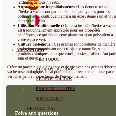
jardiniers de tous niveaux.
Attractive pour les pollinisateurs :
Les fleurs roses de
l’herbe à vache sont particulièrement attrayantes pour les
pollinisateurs, contribuant ainsi à un écosystème sain et viva
dans votre jardin.
Utilisation traditionnelle :
Outre sa beauté, l’herbe à vache
est traditionnellement appréciée pour ses propriétés
bénéfiques, ce qui fait de cette plante un ajout polyvalent à
votre espace vert.
Culture biologique :
Ces graines sont produites de manière
biologique, garantissant une croissance naturelle, sans
ABONOS ECO
produits chimiques, afin que vous puissiez profiter d’un jard
sain et durable.
VER TODOS
Créez un jardin plein d’élégance et de vie avec nos graines d’herbe
ABONOS LÍQUIDOS
vache rose biologique. Idéal pour ceux qui recherchent un espace
vert charmant et respectueux de l’environnement.
ABONOS SOLIDOS
BIOESTIMULANTES
SUSTRATOS Y
DECORATIVAS
Foire aux questions