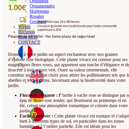
Orquideas
1.00
€
Ornamentales
Hortensias
Rosales
Geranios
Expédition sous 24 à 48 heures
Livraison gratuite vers la péninsule pour toute commande
Vivero
supérieure à 20 €.
Recursos
Période de sécurité : No tiene plazo de seguridad
Blog ECO
CONTACT
Donnez à votre jardin un aspect enchanteur avec nos graines
d’épilobe rose biologique. Cette plante vivace est connue pour ses
magnifiques fleurs roses, qui apportent une touche d’élégance et d
douceur à tout espace vert. Outre sa valeur ornementale, elle
constitue un excellent choix pour attirer les pollinisateurs tels que l
abeilles et les papillons, favorisant ainsi la biodiversité dans votre
jardin.
Floraison élégante : l’
herbe à vache rose se distingue par s
épis de fleurs rose tendre, qui fleurissent au printemps et en
été, créant une atmosphère romantique et colorée dans votre
jardin.
Facile à cultiver :
Cette plante vivace est rustique et s’adapt
bien à différents types de sol, en particulier dans les zones
humides et à l’ombre partielle. Elle est idéale pour les