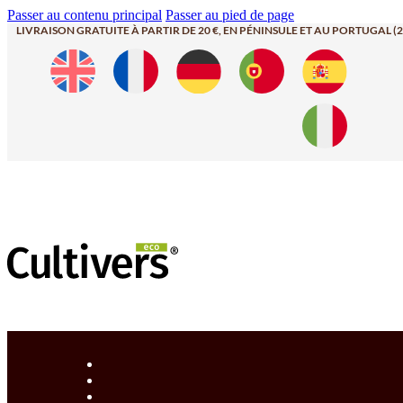
Passer au contenu principal
Passer au pied de page
LIVRAISON GRATUITE À PARTIR DE 20 €, EN PÉNINSULE ET AU PORTUGAL (