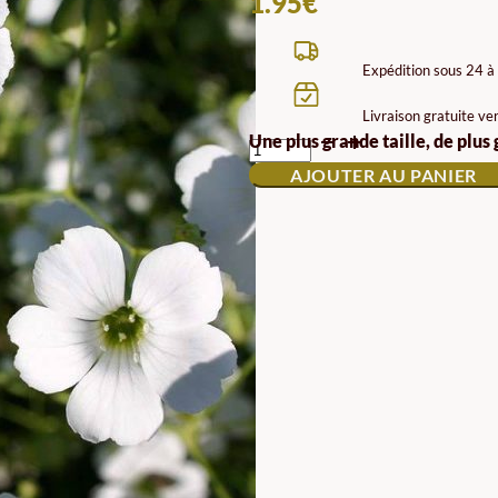
1.95
€
Expédition sous 24 à
Livraison gratuite ve
QUANTITÉ
Une plus grande taille, de plus
DE
AJOUTER AU PANIER
HERBE
À
VACHE
BLANCHE
BIOLOGIQUE
GRAINES