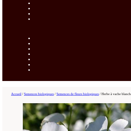
Accueil
/
Semences biologiques
/
Semences de fleurs biologiques
/
Herbe à vache blanch