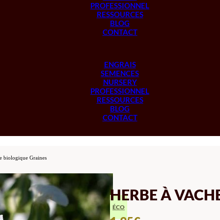
PROFESSIONNEL
RESSOURCES
BLOG
CONTACT
ENGRAIS
SEMENCES
NURSERY
PROFESSIONNEL
RESSOURCES
BLOG
CONTACT
e biologique Graines
HERBE À VACH
ÉCO