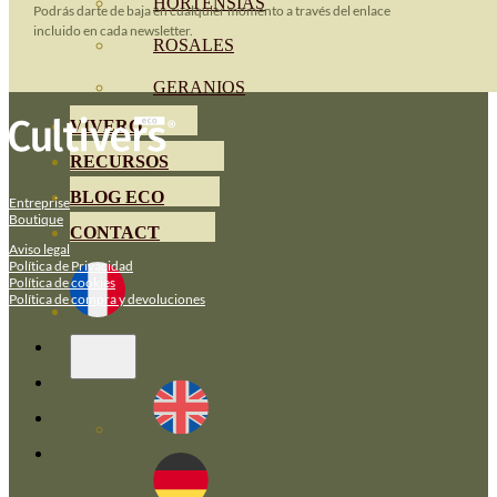
HORTENSIAS
Podrás darte de baja en cualquier momento a través del enlace
incluido en cada newsletter.
ROSALES
GERANIOS
VIVERO
RECURSOS
BLOG ECO
Entreprise
Boutique
CONTACT
Aviso legal
Política de Privacidad
Política de cookies
Política de compra y devoluciones