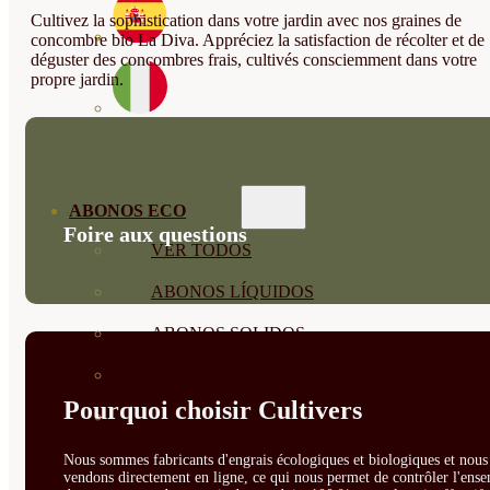
Cultivez la sophistication dans votre jardin avec nos graines de
concombre bio La Diva. Appréciez la satisfaction de récolter et de
déguster des concombres frais, cultivés consciemment dans votre
propre jardin.
ABONOS ECO
Foire aux questions
VER TODOS
ABONOS LÍQUIDOS
ABONOS SOLIDOS
BIOESTIMULANTES
Pourquoi choisir Cultivers
SUSTRATOS Y
DECORATIVAS
Nous sommes fabricants d'engrais écologiques et biologiques et nous 
vendons directement en ligne, ce qui nous permet de contrôler l'ens