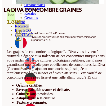
Orquideas
Ornamentales
LA DIVA CONCOMBRE GRAINES
Hortensias
Rosales
ÉCO
Geranios
1.30
€
Vivero
Recursos
Blog ECO
Expédition sous 24 à 48 heures
CONTACT
Livraison gratuite vers la péninsule pour toute commande
supérieure à 20 €.
Les graines de concombre biologique La Diva vous invitent à
cultiver l’élégance et la fraîcheur de ces concombres uniques dans
votre jardin. Issues de cultures biologiques certifiées, ces graines
garantissent une récolte pure et délicieuse de concombres La Diva
(Cucumis sativus), ajoutant une touche sophistiquée et
rafraîchissante à vos salades et à vos plats sains. Cette variété de
concombre a une peau lisse et une taille allant jusqu’à 15 cm.
Origine certifiée.
Saveur rafraîchissante et délicate.
Culture sans pesticides.
Adaptabilité à la culture.
Texture croquante.