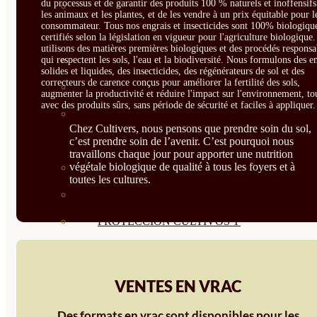
du processus et de garantir des produits 100 % naturels et inoffensif
CORRECTORES DE
les animaux et les plantes, et de les vendre à un prix équitable pour l
consommateur. Tous nos engrais et insecticides sont 100% biologique
CARENCIAS
certifiés selon la législation en vigueur pour l'agriculture biologique
utilisons des matières premières biologiques et des procédés responsa
ENRAIZANTES
qui respectent les sols, l'eau et la biodiversité. Nous formulons des e
solides et liquides, des insecticides, des régénérateurs de sol et des
correcteurs de carence conçus pour améliorer la fertilité des sols,
MADURACIÓN Y ENGORDE
augmenter la productivité et réduire l'impact sur l'environnement, to
avec des produits sûrs, sans période de sécurité et faciles à appliquer.
REGENERADORES DEL
Chez Cultivers, nous pensons que prendre soin du sol,
SUELO
c’est prendre soin de l’avenir. C’est pourquoi nous
travaillons chaque jour pour apporter une nutrition
végétale biologique de qualité à tous les foyers et à
ÁCIDOS HÚMICOS
toutes les cultures.
MATERIAS PRIMAS
PROTECCIÓN CULTIVOS Y
PLANTAS
PLANTAS INTERIOR
VENTES EN VRAC
GROWPUNCH
Des formats en vrac sont disponibles pour les