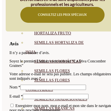
professionnels et les agriculteurs.
SEMILLAS
VER TODAS
CONSULTEZ LES PRIX SPÉCIAUX
BIODINÁMICAS DEMETER
HORTALIZA FRUTO
SEMILLAS HORTALIZA DE
Avis
HOJA
Il n’y a pas encore d’avis.
Soyez le premier à laisser votre avis sur “La Diva Concombre
SEMILLAS AROMÁTICAS
Graines”
SEMILLAS FLORES
Votre adresse e-mail ne sera pas publiée.
Les champs obligatoires
sont indiqués avec
*
SEMILLAS FLORES
Nom
*
COMESTIBLES
E-mail
*
SEMILLAS TRADICIONALES
Enregistrer mon nom, mon e-mail et mon site dans le navigat
SEMILLAS BRASICAS
pour mon prochain commentaire.