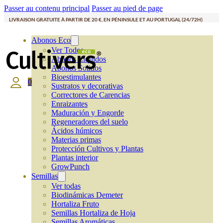
Passer au contenu principal
Passer au pied de page
LIVRAISON GRATUITE À PARTIR DE 20 €, EN PÉNINSULE ET AU PORTUGAL (24/72H)
Abonos Eco
Ver Todos
Abonos Líquidos
Abonos Solidos
Bioestimulantes
0
Sustratos y decorativas
Correctores de Carencias
Enraizantes
Maduración y Engorde
Regeneradores del suelo
Ácidos húmicos
Materias primas
Protección Cultivos y Plantas
Plantas interior
GrowPunch
Semillas
Ver todas
Biodinámicas Demeter
Hortaliza Fruto
Semillas Hortaliza de Hoja
Semillas Aromáticas