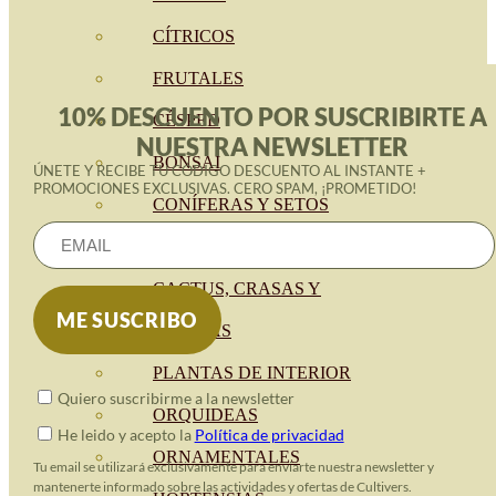
CÍTRICOS
FRUTALES
10% DESCUENTO POR SUSCRIBIRTE A
CÉSPED
NUESTRA NEWSLETTER
BONSAI
ÚNETE Y RECIBE TU CÓDIGO DESCUENTO AL INSTANTE +
PROMOCIONES EXCLUSIVAS. CERO SPAM, ¡PROMETIDO!
CONÍFERAS Y SETOS
OLIVO
CACTUS, CRASAS Y
SUCULENTAS
PLANTAS DE INTERIOR
Quiero suscribirme a la newsletter
ORQUIDEAS
He leido y acepto la
Política de privacidad
ORNAMENTALES
Tu email se utilizará exclusivamente para enviarte nuestra newsletter y
mantenerte informado sobre las actividades y ofertas de Cultivers.