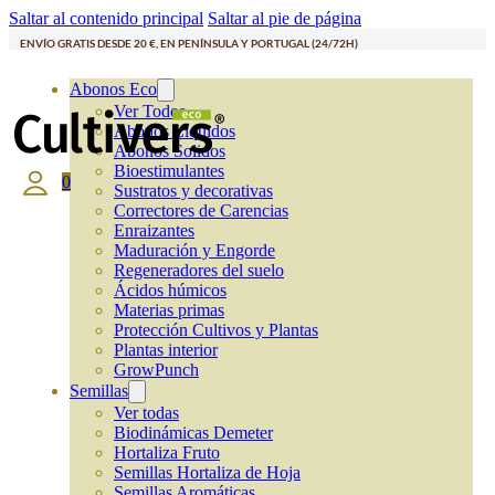
Saltar al contenido principal
Saltar al pie de página
ENVÍO GRATIS DESDE 20 €, EN PENÍNSULA Y PORTUGAL (24/72H)
Abonos Eco
Ver Todos
Abonos Líquidos
Abonos Solidos
Bioestimulantes
0
Sustratos y decorativas
Correctores de Carencias
Enraizantes
Maduración y Engorde
Regeneradores del suelo
Ácidos húmicos
Materias primas
Protección Cultivos y Plantas
Plantas interior
GrowPunch
Semillas
Ver todas
Biodinámicas Demeter
Hortaliza Fruto
Semillas Hortaliza de Hoja
Semillas Aromáticas