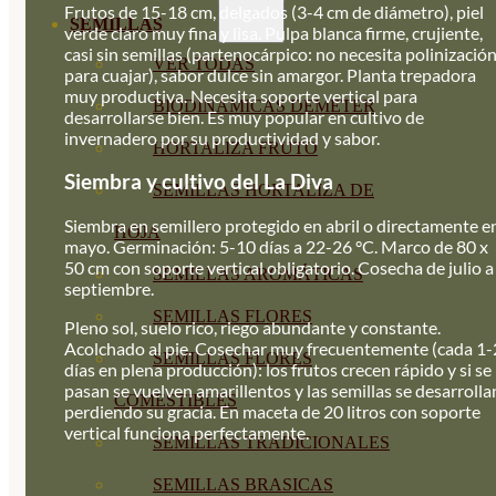
Frutos de 15-18 cm, delgados (3-4 cm de diámetro), piel
SEMILLAS
verde claro muy fina y lisa. Pulpa blanca firme, crujiente,
casi sin semillas (partenocárpico: no necesita polinizació
VER TODAS
para cuajar), sabor dulce sin amargor. Planta trepadora
muy productiva. Necesita soporte vertical para
BIODINÁMICAS DEMETER
desarrollarse bien. Es muy popular en cultivo de
invernadero por su productividad y sabor.
HORTALIZA FRUTO
Siembra y cultivo del La Diva
SEMILLAS HORTALIZA DE
Siembra en semillero protegido en abril o directamente e
HOJA
mayo. Germinación: 5-10 días a 22-26 °C. Marco de 80 x
50 cm con soporte vertical obligatorio. Cosecha de julio a
SEMILLAS AROMÁTICAS
septiembre.
SEMILLAS FLORES
Pleno sol, suelo rico, riego abundante y constante.
Acolchado al pie. Cosechar muy frecuentemente (cada 1-
SEMILLAS FLORES
días en plena producción): los frutos crecen rápido y si se
pasan se vuelven amarillentos y las semillas se desarrolla
COMESTIBLES
perdiendo su gracia. En maceta de 20 litros con soporte
vertical funciona perfectamente.
SEMILLAS TRADICIONALES
SEMILLAS BRASICAS