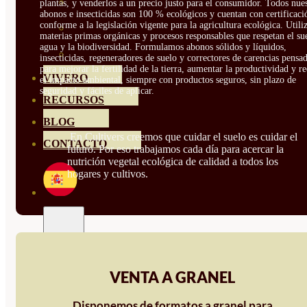
HORTENSIAS
plantas, y venderlos a un precio justo para el consumidor. Todos nue
abonos e insecticidas son 100 % ecológicos y cuentan con certificaci
conforme a la legislación vigente para la agricultura ecológica. Util
ROSALES
materias primas orgánicas y procesos responsables que respetan el sue
agua y la biodiversidad. Formulamos abonos sólidos y líquidos,
GERANIOS
insecticidas, regeneradores de suelo y correctores de carencias pensa
para mejorar la fertilidad de la tierra, aumentar la productividad y r
VIVERO
el impacto ambiental, siempre con productos seguros, sin plazo de
seguridad y fáciles de aplicar.
RECURSOS
BLOG
En Cultivers creemos que cuidar el suelo es cuidar el
CONTACTO
futuro. Por eso trabajamos cada día para acercar la
nutrición vegetal ecológica de calidad a todos los
hogares y cultivos.
VENTA A GRANEL
Disponemos de formatos a granel para