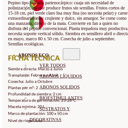
Pepino tipo beit alfa partenocárpico: cuaja sin necesidad de
polinización, así que produce frutos sin semillas. Frutos cortos de
15-18 cm, piel verde claro lisa muy fina (no necesita pelar) y carne
extraordinariamente crujiente y dulce, sin amargor. Se come como
una manzana, directo de la mata. Convierte en fan a quien no
disfruta del pepino convencional. Planta trepadora muy productiva
necesita soporte vertical sólido. Siembra en semillero abril o direct
en mayo, marco 80 x 50 cm. Cosecha de julio a septiembre.
Semillas ecológicas.
ABONOS ECO
FICHA TÉCNICA
VER TODOS
Siembra directa: Marzo a Junio
Transplante: Febrero a Abril
ABONOS LÍQUIDOS
Cosecha: Julio a Octubre
ABONOS SOLIDOS
Plantas por m²: 2
Profundidad de siembra: 2 cm
BIOESTIMULANTES
Temperatura de germinación: 23-26°C
Maceta mínima: 20 L
SUSTRATOS Y
Marco de plantación: 100 x 50 cm
DECORATIVAS
Nivel de riego: Alto