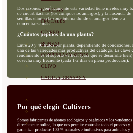
Dos razones: genéticamente esta variedad tiene niveles muy b
CÍTRICOS
de cucurbitacinas (los compuestos amargos), y la ausencia de
semillas elimina la zona interna donde el amargor tiende a
FRUTALES
concentrarse más.
CÉSPED
¿Cuántos pepinos da una planta?
BONSAI
Entre 20 y 40 frutos por planta, dependiendo de condiciones. 
una de las variedades más productivas del catálogo. La clave 
CONÍFERAS Y SETOS
rendimiento es el soporte vertical (para que se desarrolle bien)
cosecha muy frecuente (cada 1-2 días en plena producción).
OLIVO
CACTUS, CRASAS Y
SUCULENTAS
PLANTAS DE INTERIOR
Por qué elegir Cultivers
ORQUIDEAS
Somos fabricantes de abonos ecológicos y orgánicos y los vendemos
ORNAMENTALES
directamente online, lo que nos permite controlar todo el proceso y
garantizar productos 100 % naturales e inofensivos para animales y