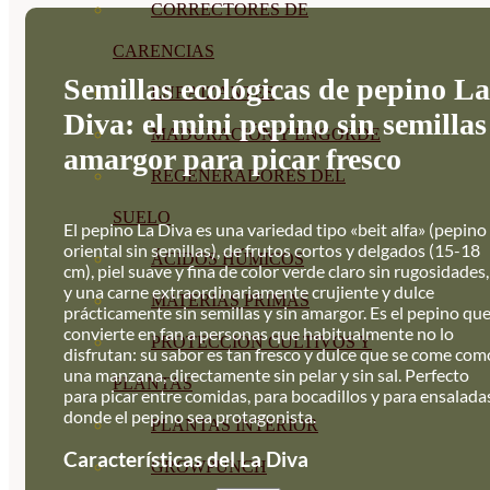
CORRECTORES DE
CARENCIAS
Semillas ecológicas de pepino La
ENRAIZANTES
Diva: el mini pepino sin semillas
MADURACIÓN Y ENGORDE
amargor para picar fresco
REGENERADORES DEL
SUELO
El pepino La Diva es una variedad tipo «beit alfa» (pepino
oriental sin semillas), de frutos cortos y delgados (15-18
ÁCIDOS HÚMICOS
cm), piel suave y fina de color verde claro sin rugosidades,
y una carne extraordinariamente crujiente y dulce
MATERIAS PRIMAS
prácticamente sin semillas y sin amargor. Es el pepino qu
convierte en fan a personas que habitualmente no lo
PROTECCIÓN CULTIVOS Y
disfrutan: su sabor es tan fresco y dulce que se come com
una manzana, directamente sin pelar y sin sal. Perfecto
PLANTAS
para picar entre comidas, para bocadillos y para ensalada
donde el pepino sea protagonista.
PLANTAS INTERIOR
Características del La Diva
GROWPUNCH