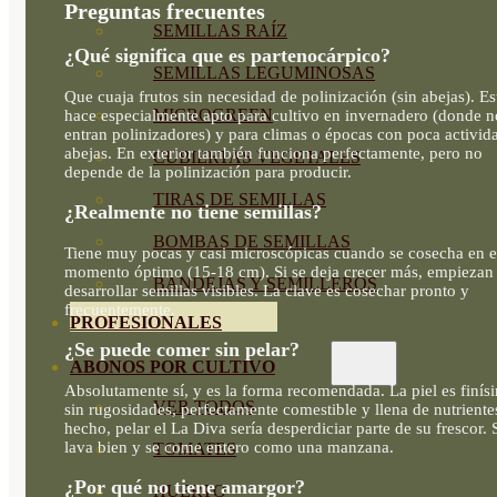
Preguntas frecuentes
SEMILLAS RAÍZ
¿Qué significa que es partenocárpico?
SEMILLAS LEGUMINOSAS
Que cuaja frutos sin necesidad de polinización (sin abejas). Es
MICROGREEN
hace especialmente apto para cultivo en invernadero (donde n
entran polinizadores) y para climas o épocas con poca activid
abejas. En exterior también funciona perfectamente, pero no
CUBIERTAS VEGETALES
depende de la polinización para producir.
TIRAS DE SEMILLAS
¿Realmente no tiene semillas?
BOMBAS DE SEMILLAS
Tiene muy pocas y casi microscópicas cuando se cosecha en e
momento óptimo (15-18 cm). Si se deja crecer más, empiezan
BANDEJAS Y SEMILLEROS
desarrollar semillas visibles. La clave es cosechar pronto y
frecuentemente.
PROFESIONALES
¿Se puede comer sin pelar?
ABONOS POR CULTIVO
Absolutamente sí, y es la forma recomendada. La piel es finís
VER TODOS
sin rugosidades, perfectamente comestible y llena de nutriente
hecho, pelar el La Diva sería desperdiciar parte de su frescor. 
lava bien y se come entero como una manzana.
TOMATES
¿Por qué no tiene amargor?
HUERTO