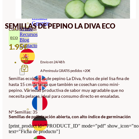
Orquideas
Ornamentales
Hortensias
Rosales
Geranios
SEMILLAS DE PEPINO LA DIVA ECO
Vivero
Cucumis sativus
Recursos
ECO
Blog
1.95
€
Contacto
Envío en 24/48 h
A Península GRATIS pedidos +20€
Semillas ecológicas de pepino La Diva, frutos de piel lisa fina de
hasta 15 cm de largo que también se cosechan como mini-
pepino. Variedad productiva de sabor muy agradable que no
necesita pelarse, ideal para consumo directo en ensaladas.
Nº Semillas: 35
Semillas de polinización abierta, con alto índice de germinación
[print_product id="PRODUCT_ID" mode="pdf" show_icon="no
text="Ficha de producto"]