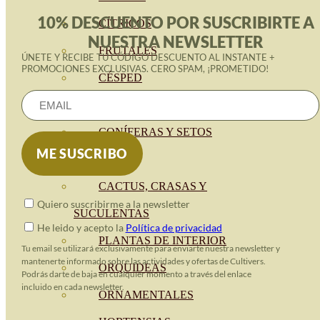
10% DESCUENTO POR SUSCRIBIRTE A
CÍTRICOS
NUESTRA NEWSLETTER
FRUTALES
ÚNETE Y RECIBE TU CÓDIGO DESCUENTO AL INSTANTE +
PROMOCIONES EXCLUSIVAS. CERO SPAM, ¡PROMETIDO!
CÉSPED
BONSAI
CONÍFERAS Y SETOS
OLIVO
CACTUS, CRASAS Y
Quiero suscribirme a la newsletter
SUCULENTAS
He leido y acepto la
Política de privacidad
PLANTAS DE INTERIOR
Tu email se utilizará exclusivamente para enviarte nuestra newsletter y
mantenerte informado sobre las actividades y ofertas de Cultivers.
ORQUIDEAS
Podrás darte de baja en cualquier momento a través del enlace
incluido en cada newsletter.
ORNAMENTALES