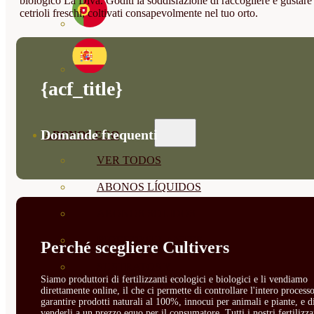
biologico La Diva. Goditi la soddisfazione di raccogliere e gustare
cetrioli freschi, coltivati consapevolmente nel tuo orto.
{acf_title}
Domande frequenti
ABONOS ECO
VER TODOS
ABONOS LÍQUIDOS
ABONOS SOLIDOS
BIOESTIMULANTES
Perché scegliere Cultivers
SUSTRATOS Y
Siamo produttori di fertilizzanti ecologici e biologici e li vendiamo
direttamente online, il che ci permette di controllare l'intero processo
DECORATIVAS
garantire prodotti naturali al 100%, innocui per animali e piante, e d
venderli a un prezzo equo per il consumatore. Tutti i nostri fertilizza