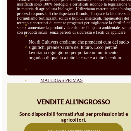
CORRECTORES DE
insetticidi sono 100% biologici e certificati secondo la legislazione v
in materia di agricoltura biologica. Utilizziamo materie prime biolog
CARENCIAS
processi responsabili che rispettano il suolo, l'acqua e la biodiversità.
Formuliamo fertilizzanti solidi e liquidi, insetticidi, rigeneratori del
terreno e correttori di carenze progettati per migliorare la fertilità de
ENRAIZANTES
suolo, aumentare la produttività e ridurre l'impatto ambientale, semp
con prodotti sicuri, senza periodi di sicurezza e facili da applicare.
MADURACIÓN Y ENGORDE
Noi di Cultivers crediamo che prendersi cura del suolo
REGENERADORES DEL
significhi prendersi cura del futuro. Ecco perché
lavoriamo ogni giorno per portare un nutrimento
organico di qualità a tutte le case e a tutte le colture.
SUELO
ÁCIDOS HÚMICOS
MATERIAS PRIMAS
PROTECCIÓN CULTIVOS Y
VENDITE ALL'INGROSSO
PLANTAS
Sono disponibili formati sfusi per professionisti e
PLANTAS INTERIOR
agricoltori.
GROWPUNCH