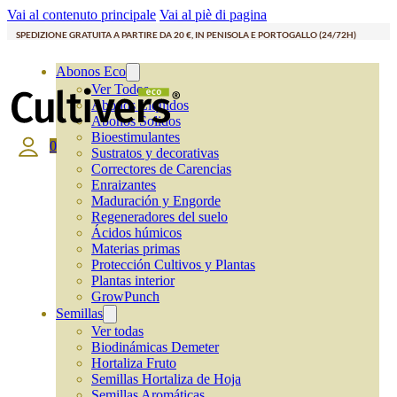
Vai al contenuto principale
Vai al piè di pagina
SPEDIZIONE GRATUITA A PARTIRE DA 20 €, IN PENISOLA E PORTOGALLO (24/72H)
Abonos Eco
Ver Todos
Abonos Líquidos
Abonos Solidos
Bioestimulantes
0
Sustratos y decorativas
Correctores de Carencias
Enraizantes
Maduración y Engorde
Regeneradores del suelo
Ácidos húmicos
Materias primas
Protección Cultivos y Plantas
Plantas interior
GrowPunch
Semillas
Ver todas
Biodinámicas Demeter
Hortaliza Fruto
Semillas Hortaliza de Hoja
Semillas Aromáticas