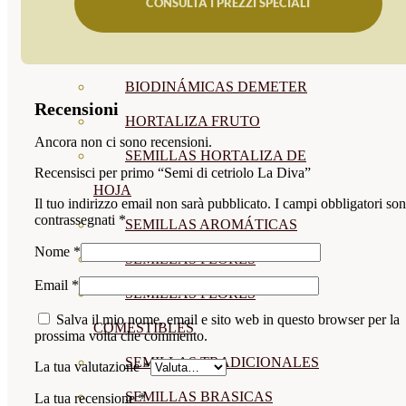
CONSULTA I PREZZI SPECIALI
SEMILLAS
VER TODAS
BIODINÁMICAS DEMETER
Recensioni
HORTALIZA FRUTO
Ancora non ci sono recensioni.
SEMILLAS HORTALIZA DE
Recensisci per primo “Semi di cetriolo La Diva”
HOJA
Il tuo indirizzo email non sarà pubblicato.
I campi obbligatori so
contrassegnati
*
SEMILLAS AROMÁTICAS
Nome
*
SEMILLAS FLORES
Email
*
SEMILLAS FLORES
Salva il mio nome, email e sito web in questo browser per la
COMESTIBLES
prossima volta che commento.
SEMILLAS TRADICIONALES
La tua valutazione
*
SEMILLAS BRASICAS
La tua recensione
*