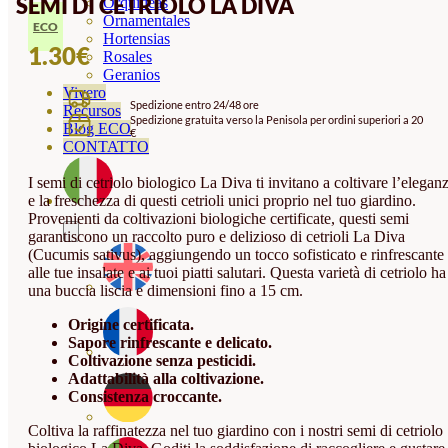
SEMI DI CETRIOLO LA DIVA
Orquideas
Ornamentales
ECO
Hortensias
1.30
€
Rosales
Geranios
Vivero
Spedizione entro 24/48 ore
Recursos
Spedizione gratuita verso la Penisola per ordini superiori a 20
Blog ECO
€
CONTATTO
I semi di cetriolo biologico La Diva ti invitano a coltivare l’elegan
e la freschezza di questi cetrioli unici proprio nel tuo giardino.
Provenienti da coltivazioni biologiche certificate, questi semi
garantiscono un raccolto puro e delizioso di cetrioli La Diva
(Cucumis sativus), aggiungendo un tocco sofisticato e rinfrescante
alle tue insalate e ai tuoi piatti salutari. Questa varietà di cetriolo ha
una buccia liscia e dimensioni fino a 15 cm.
Origine certificata.
Sapore rinfrescante e delicato.
Coltivazione senza pesticidi.
Adattabilità alla coltivazione.
Consistenza croccante.
Coltiva la raffinatezza nel tuo giardino con i nostri semi di cetriolo