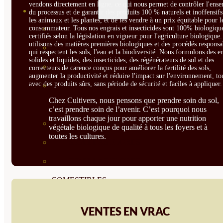
vendons directement en ligne, ce qui nous permet de contrôler l'ens
SEMILLAS
du processus et de garantir des produits 100 % naturels et inoffensif
les animaux et les plantes, et de les vendre à un prix équitable pour l
consommateur. Tous nos engrais et insecticides sont 100% biologique
VER TODAS
certifiés selon la législation en vigueur pour l'agriculture biologique
utilisons des matières premières biologiques et des procédés responsa
BIODINÁMICAS DEMETER
qui respectent les sols, l'eau et la biodiversité. Nous formulons des e
solides et liquides, des insecticides, des régénérateurs de sol et des
HORTALIZA FRUTO
correcteurs de carence conçus pour améliorer la fertilité des sols,
augmenter la productivité et réduire l'impact sur l'environnement, to
avec des produits sûrs, sans période de sécurité et faciles à appliquer.
SEMILLAS HORTALIZA DE
Chez Cultivers, nous pensons que prendre soin du sol,
HOJA
c’est prendre soin de l’avenir. C’est pourquoi nous
travaillons chaque jour pour apporter une nutrition
SEMILLAS AROMÁTICAS
végétale biologique de qualité à tous les foyers et à
toutes les cultures.
SEMILLAS FLORES
SEMILLAS FLORES
COMESTIBLES
SEMILLAS TRADICIONALES
VENTES EN VRAC
SEMILLAS BRASICAS