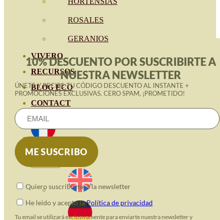
HORTENSIAS
ROSALES
GERANIOS
VIVERO
10% DESCUENTO POR SUSCRIBIRTE A
RECURSOS
NUESTRA NEWSLETTER
ÚNETE Y RECIBE TU CÓDIGO DESCUENTO AL INSTANTE +
BLOG ECO
PROMOCIONES EXCLUSIVAS. CERO SPAM, ¡PROMETIDO!
CONTACT
Quiero suscribirme a la newsletter
He leido y acepto la
Política de privacidad
Tu email se utilizará exclusivamente para enviarte nuestra newsletter y