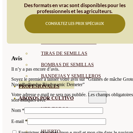
Des formats en vrac sont disponibles pour les
SEMILLAS RAÍZ
professionnels et les agriculteurs.
SEMILLAS LEGUMINOSAS
CONSULTEZ LES PRIX SPÉCIAUX
MICROGREEN
CUBIERTAS VEGETALES
TIRAS DE SEMILLAS
Avis
BOMBAS DE SEMILLAS
Il n’y a pas encore d’avis.
BANDEJAS Y SEMILLEROS
Soyez le premier à laisser votre avis sur “Graines de mâche Grot
Noordhollandse Biodynamic Demeter”
PROFESIONALES
Votre adresse e-mail ne sera pas publiée.
Les champs obligatoires
ABONOS POR CULTIVO
sont indiqués avec
*
VER TODOS
Nom
*
TOMATES
E-mail
*
HUERTO
Enregistrer mon nom, mon e-mail et mon site dans le navigat