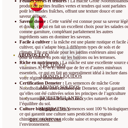
Feuilles vertes et tendres :
La mâche Grote Noordhollands
produit de petites feuilles vertes et tendres qui sont parfaites
pour les salades fraîches, offrant une texture douce et une
saveur délicate.
Saveur douce :
Cette variété est connue pour sa saveur légè
et douce, ce qui en fait un excellent choix pour les salades o
comme garniture, complétant parfaitement les autres
ingrédients sans en dominer les saveurs.
Facile à cultiver :
la mâche est une plante rustique et facile 
cultiver, qui s’adapte bien à différents types de sols et de
climats. Elle est idéale pour les jardins extérieurs ainsi que
ABONOS ECO
pour la culture en pots sur les balcons ou les terrasses.
Riche en nutriments :
La mâche est une excellente source 
VER TODOS
vitamines A, C et E, ainsi que de fer et d’autres minéraux
essentiels, ce qui en fait un superaliment idéal à inclure dans
ABONOS LÍQUIDOS
votre régime alimentaire.
Certification Demeter :
Les semences de mâche Grote
ABONOS SOLIDOS
Noordhollandse sont certifiées par Demeter, ce qui garantit
qu’elles ont été cultivées selon les principes de l’agriculture
BIOESTIMULANTES
biodynamique, dans le respect des cycles naturels et de
l’équilibre du sol.
Culture biologique :
Nos semences sont 100 % biologiques
SUSTRATOS Y
ce qui garantit une culture sans pesticides ni engrais
chimiques, et donc une récolte saine et respectueuse de
DECORATIVAS
l’environnement.