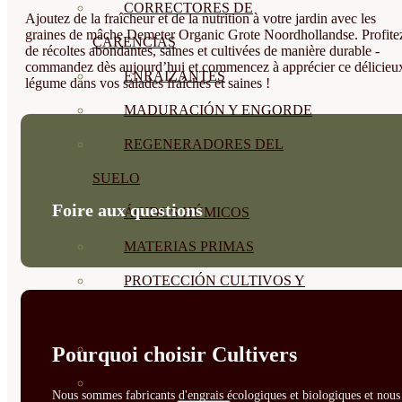
CORRECTORES DE
Ajoutez de la fraîcheur et de la nutrition à votre jardin avec les
graines de mâche Demeter Organic Grote Noordhollandse. Profite
CARENCIAS
de récoltes abondantes, saines et cultivées de manière durable -
commandez dès aujourd’hui et commencez à apprécier ce délicieu
ENRAIZANTES
légume dans vos salades fraîches et saines !
MADURACIÓN Y ENGORDE
REGENERADORES DEL
SUELO
Foire aux questions
ÁCIDOS HÚMICOS
MATERIAS PRIMAS
PROTECCIÓN CULTIVOS Y
PLANTAS
PLANTAS INTERIOR
Pourquoi choisir Cultivers
GROWPUNCH
Nous sommes fabricants d'engrais écologiques et biologiques et nous 