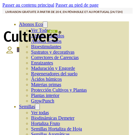
Passer au contenu principal
Passer au pied de page
LIVRAISON GRATUITE À PARTIR DE 20 €, EN PÉNINSULE ET AU PORTUGAL (24/72H)
Abonos Eco
Ver Todos
Abonos Líquidos
Abonos Solidos
Bioestimulantes
0
Sustratos y decorativas
Correctores de Carencias
Enraizantes
Maduración y Engorde
Regeneradores del suelo
Ácidos húmicos
Materias primas
Protección Cultivos y Plantas
Plantas interior
GrowPunch
Semillas
Ver todas
Biodinámicas Demeter
Hortaliza Fruto
Semillas Hortaliza de Hoja
Semillas Aromáticas