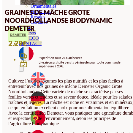
Orquideas
Ornamentales
GRAINES DE MÂCHE GROTE
Hortensias
Rosales
NOORDHOLLANDSE BIODYNAMIC
Geranios
DEMETER
Vivero
Recursos
DÉMÉTER
Blog ECO
2.29
€
CONTACT
Expédition sous 24 à 48 heures
Livraison gratuite vers la péninsule pour toute commande
supérieure à 20 €.
Cultivez l’un des légumes les plus nutritifs et les plus faciles à
entretenir avec nos graines de mâche Demeter Organic Grote
Noordhollandse. Cette variété de mâche se caractérise par ses
feuilles vertes et tendres et sa saveur douce, idéale pour les salades
fraîches et légères. La mâche est riche en vitamines et en minéraux
ce qui en fait un excellent choix pour une alimentation équilibrée.
Avec la certification Demeter, vous pratiquez une agriculture durab
et respectueuse de l’environnement, selon les principes de
l’agriculture biodynamique.