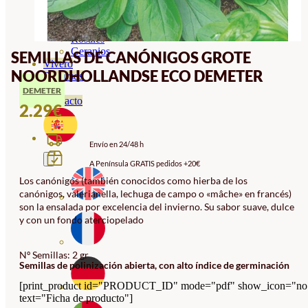
Orquideas
Ornamentales
Hortensias
Rosales
Geranios
SEMILLAS DE CANÓNIGOS GROTE
Vivero
NOORDHOLLANDSE ECO DEMETER
Recursos
Blog
DEMETER
Contacto
2.29
€
Envío en 24/48 h
A Península GRATIS pedidos +20€
Los canónigos (también conocidos como hierba de los
canónigos, valerianella, lechuga de campo o «mâche» en francés)
son la ensalada por excelencia del invierno. Su sabor suave, dulce
y con un fondo aterciopelado
Nº Semillas: 2 gr
Semillas de polinización abierta, con alto índice de germinación
[print_product id="PRODUCT_ID" mode="pdf" show_icon="no
text="Ficha de producto"]