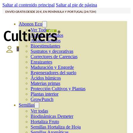
Saltar al contenido principal
Saltar al pie de página
ENVÍO GRATIS DESDE 20 €, EN PENÍNSULA Y PORTUGAL (24/72H)
Abonos Eco
Ver Todos
Abonos Líquidos
Abonos Solidos
Bioestimulantes
0
Sustratos y decorativas
Correctores de Carencias
Enraizantes
Maduración y Engorde
Regeneradores del suelo
Ácidos húmicos
Materias primas
Protección Cultivos y Plantas
Plantas interior
GrowPunch
Semillas
Ver todas
Biodinámicas Demeter
Hortaliza Fruto
Semillas Hortaliza de Hoja
Semillas Aromáticas