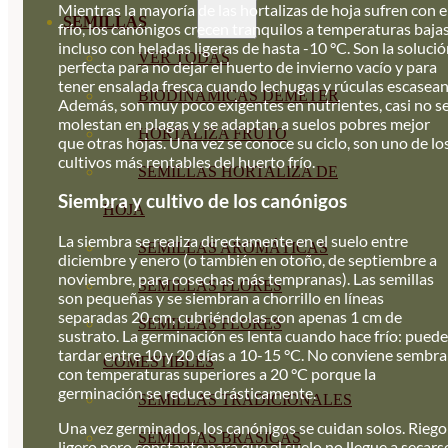
Mientras la mayoría de las hortalizas de hoja sufren con e
SEMILLAS
frío, los canónigos crecen tranquilos a temperaturas bajas
incluso con heladas ligeras de hasta -10 °C. Son la soluci
VER TODAS
perfecta para no dejar el huerto de invierno vacío y para
tener ensalada fresca cuando lechugas y rúculas escasean
BIODINÁMICAS DEMETER
Además, son muy poco exigentes en nutrientes, casi no s
molestan en plagas y se adaptan a suelos pobres mejor
HORTALIZA FRUTO
que otras hojas. Una vez se conoce su ciclo, son uno de lo
cultivos más rentables del huerto frío.
SEMILLAS HORTALIZA DE
Siembra y cultivo de los canónigos
HOJA
La siembra se realiza directamente en el suelo entre
SEMILLAS AROMÁTICAS
diciembre y enero (o también en otoño, de septiembre a
noviembre, para cosechas más tempranas). Las semillas
SEMILLAS FLORES
son pequeñas y se siembran a chorrillo en líneas
separadas 20 cm, cubriéndolas con apenas 1 cm de
SEMILLAS FLORES
sustrato. La germinación es lenta cuando hace frío: puede
tardar entre 10 y 20 días a 10-15 °C. No conviene sembra
COMESTIBLES
con temperaturas superiores a 20 °C porque la
germinación se reduce drásticamente.
SEMILLAS TRADICIONALES
Una vez germinados, los canónigos se cuidan solos. Riego
SEMILLAS BRASICAS
ligero pero constante para que el suelo no llegue a secars