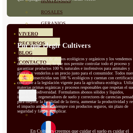
HORTENSIAS
ROSALES
GERANIOS
VIVERO
RECURSOS
Por qué elegir Cultivers
BLOG
Somos fabricantes de abonos ecológicos y orgánicos y los vendemos
CONTACTO
directamente online, lo que nos permite controlar todo el proceso y
garantizar productos 100 % naturales e inofensivos para animales y
plantas, y venderlos a un precio justo para el consumidor. Todos nue
abonos e insecticidas son 100 % ecológicos y cuentan con certificaci
conforme a la legislación vigente para la agricultura ecológica. Util
materias primas orgánicas y procesos responsables que respetan el sue
agua y la biodiversidad. Formulamos abonos sólidos y líquidos,
insecticidas, regeneradores de suelo y correctores de carencias pensa
para mejorar la fertilidad de la tierra, aumentar la productividad y r
el impacto ambiental, siempre con productos seguros, sin plazo de
seguridad y fáciles de aplicar.
En Cultivers creemos que cuidar el suelo es cuidar el