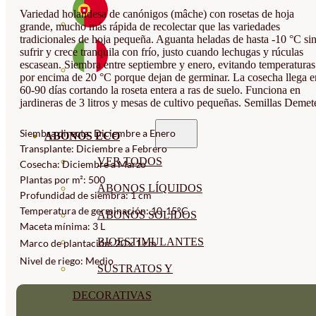
Variedad holandesa de canónigos (mâche) con rosetas de hoja
grande, mucho más rápida de recolectar que las variedades
tradicionales de hoja pequeña. Aguanta heladas de hasta -10 °C si
sufrir y crece tranquila con frío, justo cuando lechugas y rúculas
escasean. Siembra entre septiembre y enero, evitando temperaturas
por encima de 20 °C porque dejan de germinar. La cosecha llega e
60-90 días cortando la roseta entera a ras de suelo. Funciona en
jardineras de 3 litros y mesas de cultivo pequeñas. Semillas Demete
Siembra directa: Diciembre a Enero
ABONOS ECO
Transplante: Diciembre a Febrero
VER TODOS
Cosecha: Diciembre a Marzo
Plantas por m²: 500
ABONOS LÍQUIDOS
Profundidad de siembra: 1 cm
Temperatura de germinación: 10-15°C
ABONOS SOLIDOS
Maceta mínima: 3 L
BIOESTIMULANTES
Marco de plantación: 20 x 1 cm
Nivel de riego: Medio
SUSTRATOS Y
DECORATIVAS