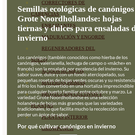
CORRECTORES DE
Semillas ecológicas de canónigos
CARENCIAS
Grote Noordhollandse: hojas
ENRAIZANTES
tiernas y dulces para ensaladas 
invierno
MADURACIÓN Y ENGORDE
REGENERADORES DEL
Los canónigos (también conocidos como hierba de los
SUELO
canónigos, valerianella, lechuga de campo o «mâche» en
francés) son la ensalada por excelencia del invierno. Su
ÁCIDOS HÚMICOS
sabor suave, dulce y con un fondo aterciopelado, sus
pequeñas rosetas de hojas verdes oscuras y su resistenci
MATERIAS PRIMAS
al frío los han convertido en una hortaliza imprescindible
para cualquier huerto familiar entre octubre y marzo. La
PROTECCIÓN CULTIVOS Y
variedad Grote Noordhollandse es una selección
holandesa de hojas más grandes que las variedades
PLANTAS
tradicionales, lo que facilita mucho la recolección sin
perder un ápice de sabor.
PLANTAS INTERIOR
Por qué cultivar canónigos en invierno
GROWPUNCH