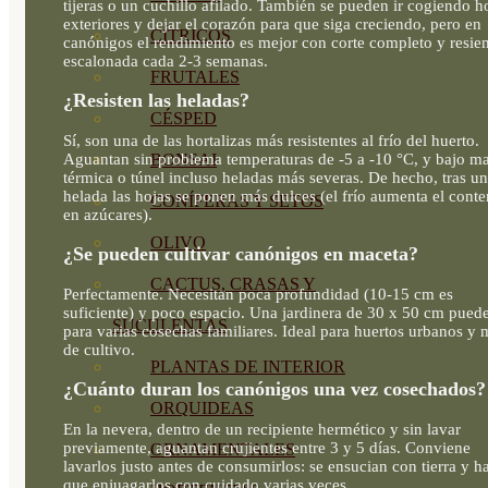
tijeras o un cuchillo afilado. También se pueden ir cogiendo h
exteriores y dejar el corazón para que siga creciendo, pero en
CÍTRICOS
canónigos el rendimiento es mejor con corte completo y resie
escalonada cada 2-3 semanas.
FRUTALES
¿Resisten las heladas?
CÉSPED
Sí, son una de las hortalizas más resistentes al frío del huerto.
Aguantan sin problema temperaturas de -5 a -10 °C, y bajo m
BONSAI
térmica o túnel incluso heladas más severas. De hecho, tras u
helada las hojas se ponen más dulces (el frío aumenta el cont
CONÍFERAS Y SETOS
en azúcares).
OLIVO
¿Se pueden cultivar canónigos en maceta?
CACTUS, CRASAS Y
Perfectamente. Necesitan poca profundidad (10-15 cm es
suficiente) y poco espacio. Una jardinera de 30 x 50 cm pued
SUCULENTAS
para varias cosechas familiares. Ideal para huertos urbanos y 
de cultivo.
PLANTAS DE INTERIOR
¿Cuánto duran los canónigos una vez cosechados?
ORQUIDEAS
En la nevera, dentro de un recipiente hermético y sin lavar
previamente, aguantan crujientes entre 3 y 5 días. Conviene
ORNAMENTALES
lavarlos justo antes de consumirlos: se ensucian con tierra y h
que enjuagarlos con cuidado varias veces.