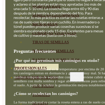
y aclareo si las plantas están muy apretadas (no más de
SEMILLAS RAÍZ
una cada 5-10 cm). La cosecha llega entre 60 y 90 días
después de la siembra, dependiendo del frío. Para
SEMILLAS LEGUMINOSAS
recolectar, lo más práctico es cortar las rosetas enteras a
ras de suelo con tijeras o un cuchillo. En invernadero o
MICROGREEN
túnel pueden producir varias cosechas sucesivas si se
siembra escalonado cada 15 días. Excelentes para mesas
CUBIERTAS VEGETALES
de cultivo y macetas (basta con 3 litros).
TIRAS DE SEMILLAS
Preguntas frecuentes
BOMBAS DE SEMILLAS
BANDEJAS Y SEMILLEROS
¿Por qué no germinan mis canónigos en otoño?
PROFESIONALES
El problema más habitual es la temperatura: por encima de 20
los canónigos entran en dormancia y germinan muy mal. Si h
siembras tempranas de septiembre con calor, conviene cubrir e
ABONOS POR CULTIVO
semillero con malla sombra y regar abundantemente para refre
el suelo. A partir de octubre la germinación mejora notablemen
VER TODOS
¿Cómo se recolectan los canónigos?
TOMATES
La forma tradicional es cortar la roseta entera a ras de suelo c
HUERTO