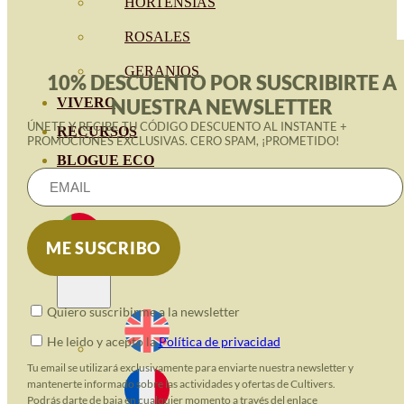
HORTENSIAS
ROSALES
GERANIOS
10% DESCUENTO POR SUSCRIBIRTE A
VIVERO
NUESTRA NEWSLETTER
ÚNETE Y RECIBE TU CÓDIGO DESCUENTO AL INSTANTE +
RECURSOS
PROMOCIONES EXCLUSIVAS. CERO SPAM, ¡PROMETIDO!
BLOGUE ECO
CONTACTO
Quiero suscribirme a la newsletter
He leido y acepto la
Política de privacidad
Tu email se utilizará exclusivamente para enviarte nuestra newsletter y
mantenerte informado sobre las actividades y ofertas de Cultivers.
Podrás darte de baja en cualquier momento a través del enlace