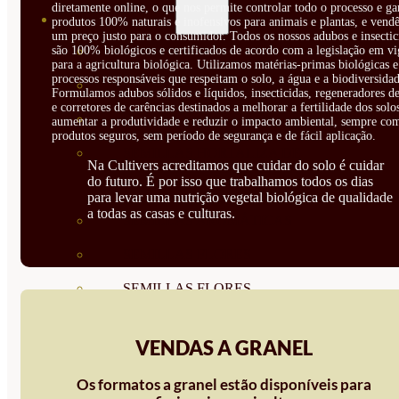
diretamente online, o que nos permite controlar todo o processo e ga
SEMILLAS
produtos 100% naturais e inofensivos para animais e plantas, e vendê
um preço justo para o consumidor. Todos os nossos adubos e insectic
são 100% biológicos e certificados de acordo com a legislação em vi
VER TODAS
para a agricultura biológica. Utilizamos matérias-primas biológicas e
processos responsáveis que respeitam o solo, a água e a biodiversidad
BIODINÁMICAS DEMETER
Formulamos adubos sólidos e líquidos, insecticidas, regeneradores de
e corretores de carências destinados a melhorar a fertilidade dos solo
HORTALIZA FRUTO
aumentar a produtividade e reduzir o impacto ambiental, sempre co
produtos seguros, sem período de segurança e de fácil aplicação.
SEMILLAS HORTALIZA DE
Na Cultivers acreditamos que cuidar do solo é cuidar
do futuro. É por isso que trabalhamos todos os dias
HOJA
para levar uma nutrição vegetal biológica de qualidade
a todas as casas e culturas.
SEMILLAS AROMÁTICAS
SEMILLAS FLORES
SEMILLAS FLORES
COMESTIBLES
VENDAS A GRANEL
SEMILLAS TRADICIONALES
Os formatos a granel estão disponíveis para
SEMILLAS BRASICAS