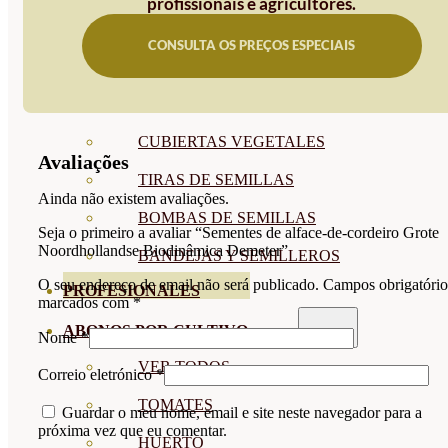
profissionais e agricultores.
SEMILLAS RAÍZ
CONSULTA OS PREÇOS ESPECIAIS
SEMILLAS LEGUMINOSAS
MICROGREEN
CUBIERTAS VEGETALES
Avaliações
TIRAS DE SEMILLAS
Ainda não existem avaliações.
BOMBAS DE SEMILLAS
Seja o primeiro a avaliar “Sementes de alface-de-cordeiro Grote
Noordhollandse Biodinâmica Demeter”
BANDEJAS Y SEMILLEROS
O seu endereço de email não será publicado.
Campos obrigatório
PROFESIONALES
marcados com
*
ABONOS POR CULTIVO
Nome
*
VER TODOS
Correio eletrónico
*
TOMATES
Guardar o meu nome, email e site neste navegador para a
próxima vez que eu comentar.
HUERTO