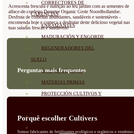
CORRECTORES DE
Acrescenta frescura e nutrição ao teu jardim com as sementes de
alface-de-cordeiro Demeter Organic Grote Noordhollandse.
CARENCIAS
Desfruta de colheitas abundantes, saudáveis e sustentáveis -
encomenda hoje e começa a desfrutar deste delicioso vegetal nas
ENRAIZANTES
tuas saladas frescas e saudáveis!
MADURACIÓN Y ENGORDE
REGENERADORES DEL
SUELO
Perguntas mais frequentes
ÁCIDOS HÚMICOS
MATERIAS PRIMAS
PROTECCIÓN CULTIVOS Y
PLANTAS
PLANTAS INTERIOR
Porquê escolher Cultivers
GROWPUNCH
Somos fabricantes de fertilizantes ecológicos e orgânicos e vendemo-