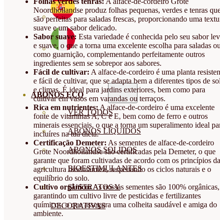
Folhas verdes tenras:
A alface-de-cordeiro Grote
Noordhollandse produz folhas pequenas, verdes e tenras qu
são perfeitas para saladas frescas, proporcionando uma textu
suave e um sabor delicado.
Sabor suave:
Esta variedade é conhecida pelo seu sabor le
e suave, o que a torna uma excelente escolha para saladas o
como guarnição, complementando perfeitamente outros
ingredientes sem se sobrepor aos sabores.
Fácil de cultivar:
A alface-de-cordeiro é uma planta resisten
e fácil de cultivar, que se adapta bem a diferentes tipos de so
e climas. É ideal para jardins exteriores, bem como para
ABONOS ECO
cultivar em vasos em varandas ou terraços.
Rica em nutrientes:
A alface-de-cordeiro é uma excelente
VER TODOS
fonte de vitaminas A, C e E, bem como de ferro e outros
minerais essenciais, o que a torna um superalimento ideal pa
ABONOS LÍQUIDOS
incluíres na tua dieta.
Certificação Demeter:
As sementes de alface-de-cordeiro
ABONOS SOLIDOS
Grote Noordhollandse são certificadas pela Demeter, o que
garante que foram cultivadas de acordo com os princípios d
BIOESTIMULANTES
agricultura biodinâmica, respeitando os ciclos naturais e o
equilíbrio do solo.
Cultivo orgânico:
As nossas sementes são 100% orgânicas,
SUSTRATOS Y
garantindo um cultivo livre de pesticidas e fertilizantes
químicos, o que assegura uma colheita saudável e amiga do
DECORATIVAS
ambiente.