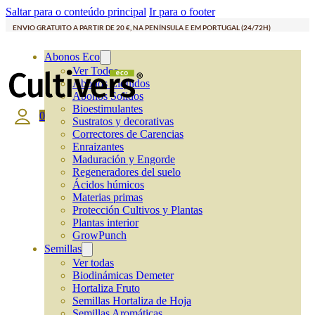
Saltar para o conteúdo principal
Ir para o footer
ENVIO GRATUITO A PARTIR DE 20 €, NA PENÍNSULA E EM PORTUGAL (24/72H)
Abonos Eco
Ver Todos
Abonos Líquidos
Abonos Solidos
Bioestimulantes
0
Sustratos y decorativas
Correctores de Carencias
Enraizantes
Maduración y Engorde
Regeneradores del suelo
Ácidos húmicos
Materias primas
Protección Cultivos y Plantas
Plantas interior
GrowPunch
Semillas
Ver todas
Biodinámicas Demeter
Hortaliza Fruto
Semillas Hortaliza de Hoja
Semillas Aromáticas